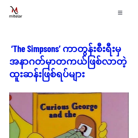
Skip
to
Toggle
content
Navigati
ပင်မစာမျက်နှာ
‘The Simpsons’ ကာတွန်းစီးရီးမှ
နည်းပညာ
အနာဂတ်မှာတကယ်ဖြစ်လာတဲ့
ဝန်ဆောင်မှုများ
ထူးဆန်းဖြစ်ရပ်များ
ပရောဂျက်များ
ဗွီဒီယိုများ
ဆောင်းပါးများ