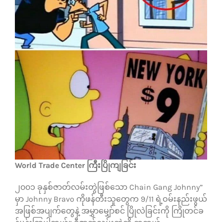
World Trade Center ကြီးပြိုကျခြင်း
၂၀၀၁ ခုနှစ်ဇာတ်လမ်းတွဲဖြစ်သော Chain Gang Johnny”
မှာ Johnny Bravo ကိုဖန်တီးသူတွေက 9/11 ရဲ့ဝမ်းနည်းဖွယ်
အဖြစ်အပျက်တွေနဲ့ အမွှာမျှော်စင် ပြိုလဲခြင်းကို ကြိုတင်ခ