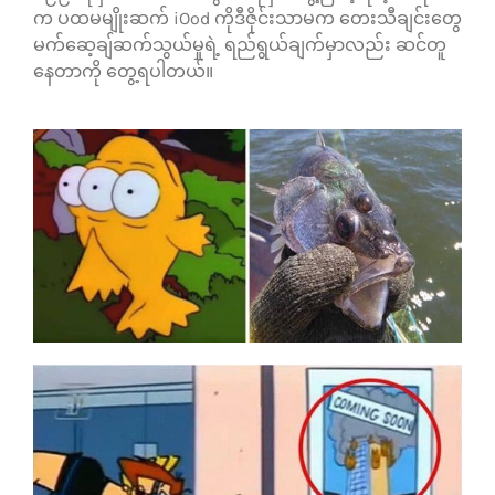
က ပထမမျိုးဆက် iOod ကိုဒီဇိုင်းသာမက တေးသီချင်းတွေ
မက်ဆေ့ချ်ဆက်သွယ်မှုရဲ့ ရည်ရွယ်ချက်မှာလည်း ဆင်တူ
နေတာကို တွေ့ရပါတယ်။