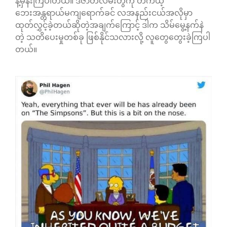
န့်မှန်းကြပါတယ်။ ဒီဇာတ်လမ်းတွဲကို တကယ့်
ဘေးအန္တရာယ်မကျရောက်ခင် လအနည်းငယ်အလိုမှာ
ထုတ်လွှင့်ခဲ့တယ်ဆိုတဲ့အချက်ကြောင့် ဒါက သိမ်မွေ့နက်နဲ
တဲ့ သတိပေးမှုတစ်ခု ဖြစ်နိုင်သလားလို့ လူတွေတွေးခဲ့ကြပါ
တယ်။