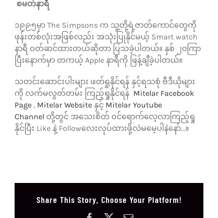
စမတ်နာရီ
၁၉၉၅မှာ The Simpsons က သူ့တို့ရဲ့ဇာတ်ကောင်တွေကို
ဖုန်းတစ်လုံးအဖြစ်လည်း အသုံးပြုနိုင်မယ့် Smart watch
နာရီ ဝတ်ဆင်ထားတယ်ဆိုတာ ပြသခဲ့ပါတယ်။ နှစ် ၂၀ကြာ
ပြီးနောက်မှာ တကယ့် Apple နာရီကို ဖြန့်ချီခဲ့ပါတယ်။
သတင်းဆောင်းပါးများ ဖတ်ရှုနိုင်ရန် နှင့်ရသစုံ ဗီဒီယိုများ
ကို လက်မလွတ်တမ်း ကြည့်ရှုနိုင်ရန်
Mitelar Facebook
Page
,
Mitelar Website
နှင့်
Mitelar Youtube
Channel
တို့တွင် အသေးစိတ် ဝင်ရောက်လေ့လာကြည့်ရှု
နိုင်ပြီး Like နဲ့ Followလေးလုပ်ထားဖို့လဲမမေ့ပါနဲနော်…။
Share This Story, Choose Your Platform!
Facebook
X
Email