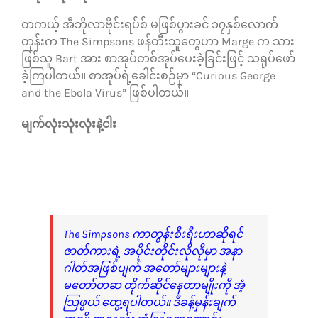
တကယ့် အီဘိုလာဗိုင်းရပ်စ် မဖြစ်ပွားခင် ၁၇နှစ်လောက်
တုန်းက The Simpsons ဖန်တီးသူတွေဟာ Marge က သား
ဖြစ်သူ Bart အား စာအုပ်တစ်အုပ်ပေးခဲ့ခြင်းဖြင့် သရုပ်ဖော်
ခဲ့ကြပါတယ်။ စာအုပ်ရဲ့ခေါင်းစဉ်မှာ “Curious George
and the Ebola Virus” ဖြစ်ပါတယ်။
မျက်လုံးသုံးလုံးနဲ့ငါး
The Simpsons ကာတွန်းစီးရီးဟာဆိုရင်
ဇာတ်ကားရဲ့ အပိုင်းတိုင်းလိုလိုမှာ အနာ
ဂါတ်အဖြစ်ပျက် အတော်များများနဲ့
မတော်တဆ တိုက်ဆိုင်နေတာမျိုးကို အံ့
သြဖွယ် တွေ့ရပါတယ်။ ဒီခန့်မှန်းချက်