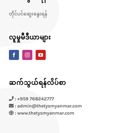
တိုင်ပင်ဆွေးနွေးရန်
လူမှုမီဒီယာများ
ဆက်သွယ်ရန်လိပ်စာ
: +959 768242777
: admin@thetysmyanmar.com
:
www.thetysmyanmar.com