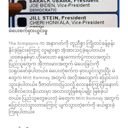
မဲပေးစက်မှားယွင်းမှု
The Simpsons က အနာဂတ်ကို တူညီစွာ ကြိုတင်ခန့်မှန်း
နိုင်ခဲ့ခြင်းကြောင့် လူများစွာ အံ့အားသင့်ခဲ့ရပါတယ်။
၂၀၀၈ခုနှစ်မှာ ဟိုးမားဟာ ရွေးကောက်ပွဲကာလအတွင်း
ပြည်သူတွေက အိုဘားမားအတွက် မဲပေးခြင်းကို
သရုပ်ဖော်ခဲ့ပါတယ်။ မဲပေးတဲ့စက်က မှားယွင်းသွားပြီး မဲ
တွေက Mitt Romney အတွက် အလိုအလျောက် ပြောင်းလဲ
သွားခဲ့ပါတယ်။ ဒီဇာတ်ကားပြသလို့ လေးနှစ်ကြာပြီးနောက်
ပဲင်စီလ်ဘေးနီးယားမှာ အလားတူဖြစ်ရပ်မျိုး ဖြစ်ခဲ့ပါ
တယ်။ ပြည်သူတွေပေးတဲ့ မဲတွေက Mitt Romney အတွက်
ပြောင်းလဲသွားတာကြောင့် ပျက်သွားတဲ့စက်ကို ဖယ်ရှားခဲ့
ကြရပါတယ်။