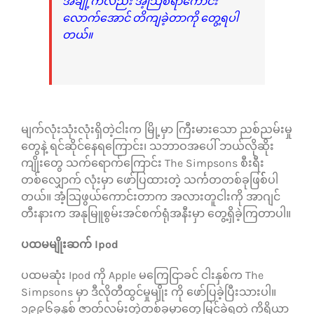
အချို့ကလည်း အံ့သြစရာကောင်း
လောက်အောင် တိကျခဲ့တာကို တွေ့ရပါ
တယ်။
မျက်လုံးသုံးလုံးရှိတဲ့ငါးက မြို့မှာ ကြီးမားသော ညစ်ညမ်းမှု
တွေနဲ့ ရင်ဆိုင်နေရကြောင်း၊ သဘာဝအပေါ် ဘယ်လိုဆိုး
ကျိုးတွေ သက်ရောက်ကြောင်း The Simpsons စီးရီး
တစ်လျှောက် လုံးမှာ ဖော်ပြထားတဲ့ သင်္ကတတစ်ခုဖြစ််ပါ
တယ်။ အံ့သြဖွယ်ကောင်းတာက အလားတူငါးကို အာဂျင်
တီးနားက အနုမြူစွမ်းအင်စက်ရုံအနီးမှာ တွေ့ရှိခဲ့ကြတာပါ။
ပထမမျိုးဆက် Ipod
ပထမဆုံး Ipod ကို Apple မကြေငြာခင် ငါးနှစ်က The
Simpsons မှာ ဒီလိုတီထွင်မှုမျိုး ကို ဖော်ပြခဲ့ပြီးသားပါ။
၁၉၉၆ခုနှစ် ဇာတ်လမ်းတွဲတစ်ခုမှာတွေ့မြင်ခဲ့ရတဲ့ ကိရိယာ