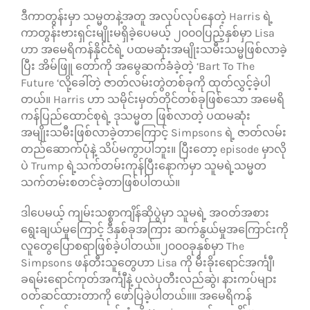
ဒီကာတွန်းမှာ သမ္မတနဲ့အတူ အလုပ်လုပ်နေတဲ့ Harris ရဲ့
ကာတွန်းဗားရှင်းမျိုးမရှိခဲ့ပေမယ့် ၂၀၀၀ပြည့်နှစ်မှာ Lisa
ဟာ အမေရိကန်နိုင်ငံရဲ့ ပထမဆုံးအမျိုးသမီးသမ္မဖြစ်လာခဲ့
ပြီး အိမ်ဖြူ တော်ကို အမွေဆက်ခံခဲ့တဲ့ ‘Bart To The
Future ‘လို့ခေါ်တဲ့ ဇာတ်လမ်းတွဲတစ်ခုကို ထုတ်လွှင့်ခဲ့ပါ
တယ်။ Harris ဟာ သမိုင်းမှတ်တိုင်တစ်ခုဖြစ်သော အမေရိ
ကန်ပြည်ထောင်စုရဲ့ ဒုသမ္မတ ဖြစ်လာတဲ့ ပထမဆုံး
အမျိုးသမီးဖြစ်လာခဲ့တာကြောင့် Simpsons ရဲ့ ဇာတ်လမ်း
တည်ဆောက်ပုံနဲ့ သိပ်မကွာပါဘူး။ ပြီးတော့ episode မှာလို
ပဲ Trump ရဲ့သက်တမ်းကုန်ပြီးနောက်မှာ သူမရဲ့သမ္မတ
သက်တမ်းစတင်ခဲ့တာဖြစ်ပါတယ်။
ဒါပေမယ့် ကျမ်းသစ္စာကျိန်ဆိုပွဲမှာ သူမရဲ့ အဝတ်အစား
ရွေးချယ်မှုကြောင့် ဒီနှစ်ခုအကြား ဆက်နွယ်မှုအကြောင်းကို
လူတွေပြောစရာဖြစ်ခဲ့ပါတယ်။၂၀၀၀ခုနှစ်မှာ The
Simpsons ဖန်တီးသူတွေဟာ Lisa ကို မီးခိုးရောင်အင်္ကျီ၊
ခရမ်းရောင်ကုတ်အင်္ကျီနဲ့ ပုလဲပုတီးလည်ဆွဲ၊ နားကပ်များ
ဝတ်ဆင်ထားတာကို ဖော်ပြခဲ့ပါတယ်။။ အမေရိကန်