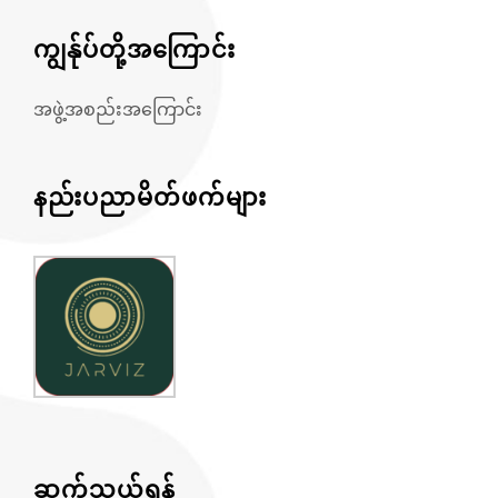
ကျွန်ုပ်တို့အကြောင်း
အဖွဲ့အစည်းအကြောင်း
နည်းပညာမိတ်ဖက်များ
ဆက်သွယ်ရန်