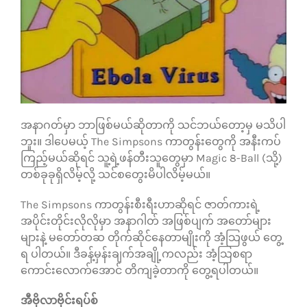
သုံးသပ်ချက်များ
ဆက်သွယ်ရန်
အနာဂတ်မှာ ဘာဖြစ်မယ်ဆိုတာကို သင်ဘယ်တော့မှ မသိပါ
ဘူး။ ဒါပေမယ့် The Simpsons ကာတွန်းတွေကို အနီးကပ်
ကြည့်မယ်ဆိုရင် သူ့ရဲ့ဖန်တီးသူတွေမှာ Magic 8-Ball (သို့)
တစ်ခုခုရှိလိမ့်လို့ သင်စတွေးမိပါလိမ့်မယ်။
The Simpsons ကာတွန်းစီးရီးဟာဆိုရင် ဇာတ်ကားရဲ့
အပိုင်းတိုင်းလိုလိုမှာ အနာဂါတ် အဖြစ်ပျက် အတော်များ
များနဲ့ မတော်တဆ တိုက်ဆိုင်နေတာမျိုးကို အံ့သြဖွယ် တွေ့
ရ ပါတယ်။ ဒီခန့်မှန်းချက်အချို့ကလည်း အံ့သြစရာ
ကောင်းလောက်အောင် တိကျခဲ့တာကို တွေ့ရပါတယ်။
အီဗိုလာဗိုင်းရပ်စ်