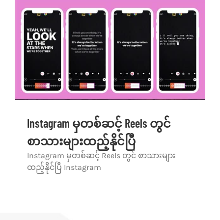
Instagram မှတစ်ဆင့် Reels တွင်
စာသားများထည့်နိုင်ပြီ
Instagram မှတစ်ဆင့် Reels တွင် စာသားများ
ထည့်နိုင်ပြီ Instagram