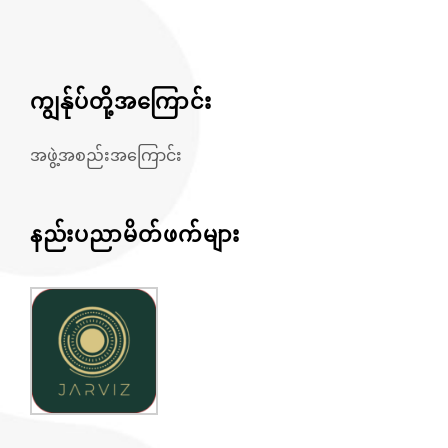
ကျွန်ုပ်တို့အကြောင်း
အဖွဲ့အစည်းအကြောင်း
နည်းပညာမိတ်ဖက်များ