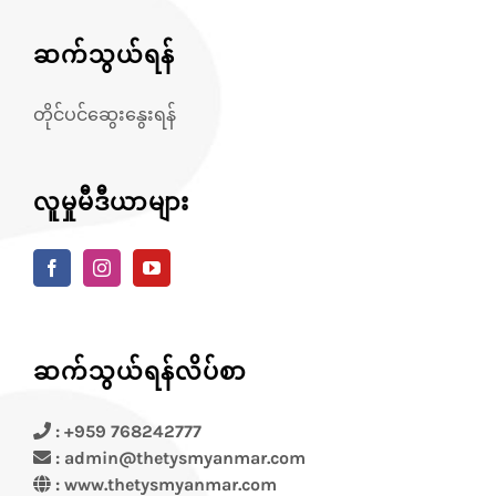
ဆက်သွယ်ရန်
တိုင်ပင်ဆွေးနွေးရန်
လူမှုမီဒီယာများ
ဆက်သွယ်ရန်လိပ်စာ
: +959 768242777
: admin@thetysmyanmar.com
:
www.thetysmyanmar.com