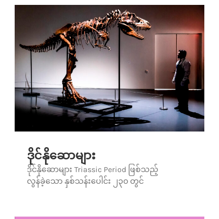
ဒိုင်နိုဆောများ
ဒိုင်နိုဆောများ Triassic Period ဖြစ်သည့်
လွန်ခဲ့သော နှစ်သန်းပေါင်း ၂၃၀ တွင်