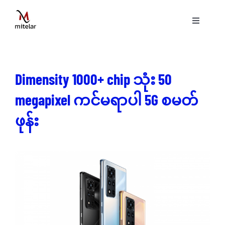
Skip
to
Toggle
content
Navigati
ပင်မစာမျက်နှာ
Dimensity 1000+ chip သုံး 50
နည်းပညာ
megapixel ကင်မရာပါ 5G စမတ်
ဝန်ဆောင်မှုများ
ဖုန်း
ပရောဂျက်များ
ဗွီဒီယိုများ
ဆောင်းပါးများ