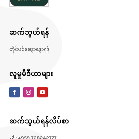
ဆက်သွယ်ရန်
တိုင်ပင်ဆွေးနွေးရန်
လူမှုမီဒီယာများ
ဆက်သွယ်ရန်လိပ်စာ
: +959 768242777