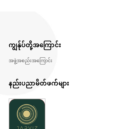
ကျွန်ုပ်တို့အကြောင်း
အဖွဲ့အစည်းအကြောင်း
နည်းပညာမိတ်ဖက်များ