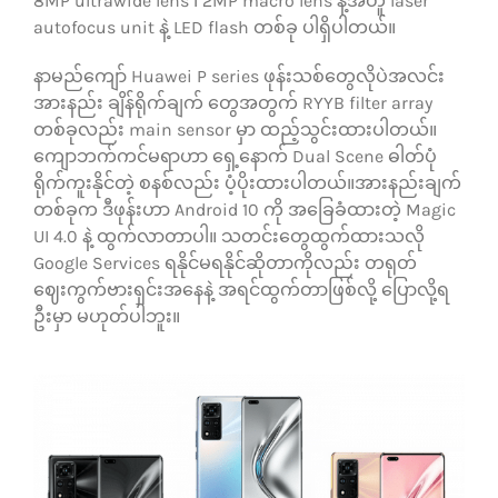
8MP ultrawide lens ၊ 2MP macro lens နဲ့အတူ laser
autofocus unit နဲ့ LED flash တစ်ခု ပါရှိပါတယ်။
နာမည်ကျော် Huawei P series ဖုန်းသစ်တွေလိုပဲအလင်း
အားနည်း ချိန်ရိုက်ချက် တွေအတွက် RYYB filter array
တစ်ခုလည်း main sensor မှာ ထည့်သွင်းထားပါတယ်။
ကျောဘက်ကင်မရာဟာ ရှေ့နောက် Dual Scene ဓါတ်ပုံ
ရိုက်ကူးနိုင်တဲ့ စနစ်လည်း ပံ့ပိုးထားပါတယ်။အားနည်းချက်
တစ်ခုက ဒီဖုန်းဟာ Android 10 ကို အခြေခံထားတဲ့ Magic
UI 4.0 နဲ့ ထွက်လာတာပါ။ သတင်းတွေထွက်ထားသလို
Google Services ရနိုင်မရနိုင်ဆိုတာကိုလည်း တရုတ်
ဈေးကွက်ဗားရှင်းအနေနဲ့ အရင်ထွက်တာဖြစ်လို့ ပြောလို့ရ
ဦးမှာ မဟုတ်ပါဘူး။