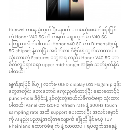
သုံးသပ်ချက်များ
Huawei ကနေ ခွဲထွက်ပြီးနောက် ပထမဆုံးစမတ်ဖုန်းဖြစ်
ဆက်သွယ်ရန်
တဲ့ Honor V40 5G ကို တရုတ် ဈေးကွက်မှာ V40 5G
ကြေညာလိုက်ပါတယ်။Honor V40 5G ဟာ Dimensity ရဲ့
5G chipset နဲ့လာပြီး အမိုက်စား ဒီဇိုင်းနဲ့ ထွက်လာတာပါ။
သုံးထားတဲ့ Features တွေအရ လည်း Honor V40 5G ဟာ
စိတ်လှုပ်ရှားစရာ upper mid-ranger အဖြစ် သတ်မှတ်နိုင်
ပါတယ်။
မျက်နှာပြင် ၆.၇၂ လက်မ OLED display ဟာ Flagship ဖုန်း
တွေအတိုင်း ဘေးဘောင် ကွေးညွတ်ထားပြီး ဆေးတောင့်ပုံ
punch-hole ဒီဇိုင်းနဲ့ နှစ်လုံးတွဲဆယ်လ်ဖီကင်မရာ သုံးထား
ပါတယ်။Panel ဟာ 120Hz refresh rate နဲ့ 300Hz touch
sampling rate အထိ support ပေးထားပြီး အလင်းမှောင်
ကို AI နည်းပညာနဲ့အလိုအလျောက် ချိန်ညှိ နိုင်မယ့် TUV
Rheinland ထောက်ခံချက် နဲ့ လာတာပါ။ ရုပ်ထွက်အနေနဲ့