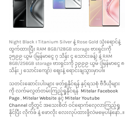
Night Black ၊ Titanium Silver နဲ့ Rose Gold သုံးရောင်နဲ့
ထွက်ထားပြီး RAM 8GB/128GB storage ဗားရှင်းကို
၃၅၉၉ ယွမ် (မြန်မာငွေ ၇ သိန်း ၄ သောင်းခန့်) နဲ့ RAM
8GB/256GB storage ဗားရှင်းကို ၃၉၉၉ ယွမ် (မြန်မာငွေ ၈
သိန်း၂ သောင်းကျော်) ဈေးနဲ့ ရောင်းချသွားမှာပါ။
သတင်းဆောင်းပါးများ ဖတ်ရှုနိုင်ရန် နှင့်ရသစုံ ဗီဒီယိုများ
ကို လက်မလွတ်တမ်းကြည့်ရှုနိုင်ရန်
Mitelar Facebook
Page
,
Mitelar Website
နှင့်
Mitelar Youtube
Channel
တို့တွင် အသေးစိတ် ဝင်ရောက်လေ့လာကြည့်ရှု
နိုင်ပြီး လိုက်ခ် နဲ့ ဖောလိုး လေးလုပ်ထားဖို့လဲမမေ့ပါနဲနော်…။