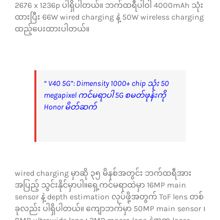
2676 x 1236p ပါရှိပါတယ်။ ဘက်ထရီပါဝါ 4000mAh သုံး
ထားပြီး 66W wired charging နဲ့ 50W wireless charging
ထည့်ပေးထားပါတယ်။
“ V40 5G”: Dimensity 1000+ chip သုံး 50
megapixel ကင်မရာပါ 5G စမတ်ဖုန်းကို
Honor မိတ်ဆက်
wired charging မှာဆို ၃၅ မိနစ်အတွင်း ဘက်ထရီအား
အပြည့် သွင်းနိုင်မှာပါ။ရှေ့ကင်မရာထဲမှာ 16MP main
sensor နဲ့ depth estimation လုပ်ဖို့အတွက် ToF lens တစ်
ခုလည်း ပါရှိပါတယ်။ ကျောဘက်မှာ 50MP main sensor ၊