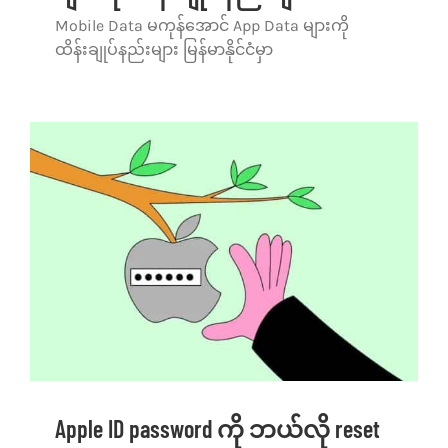
Mobile Data မကုန်အောင် App Data များကို
သုံးသပ်ချက်များ
ထိန်းချုပ်နည်းများ မြန်မာနိုင်ငံမှာ
ဆက်သွယ်ရန်
Apple ID password ကို ဘယ်လို reset