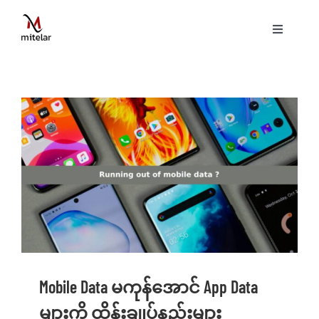
Skip
to
Toggle
content
Navigati
ပင်မစာမျက်နှာ
နည်းပညာ
ဝန်ဆောင်မှုများ
ပရောဂျက်များ
ဗွီဒီယိုများ
Mobile Data မကုန်အောင် App Data
ဆောင်းပါးများ
များကို ထိန်းချုပ်နည်းများ