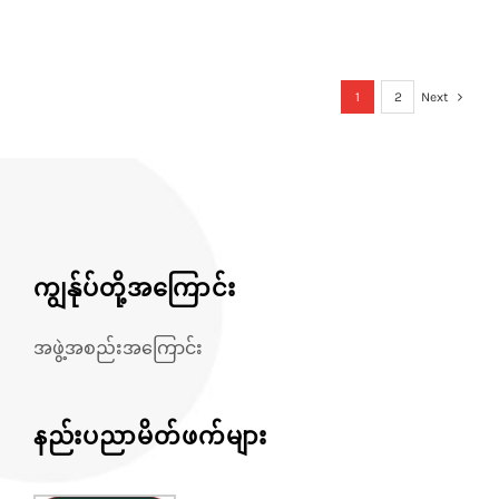
1
2
Next
ကျွန်ုပ်တို့အကြောင်း
အဖွဲ့အစည်းအကြောင်း
နည်းပညာမိတ်ဖက်များ