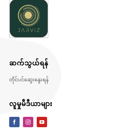
ဆက်သွယ်ရန်
တိုင်ပင်ဆွေးနွေးရန်
လူမှုမီဒီယာများ