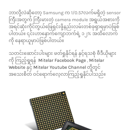
ဘာလို့လဲဆိုတော့ Samsung က 1/0.57လက်မရှိတဲ့ sensor
ကြီးအတွက် ကြီးမားတဲ့ camera module အရွယ်အစားကို
အရင်ဆုံးကိုင်တွယ်ဖြေရှင်းဖို့နည်းလမ်းတစ်ခုရှာရမှာပဲဖြစ်
ပါတယ်။ ၎င်းဟာနောက်ကျောဘက်ရဲ့ ၁၂% အထိလောက်
ကို နေရာယူမှာပဲဖြစ်ပါတယ်။
သတင်းဆောင်းပါးများ ဖတ်ရှုနိုင်ရန် နှင့်ရသစုံ ဗီဒီယိုများ
ကို ကြည့်ရှုရန်
Mitelar Facebook Page
,
Mitelar
Website
နှင့်
Mitelar Youtube Channel
တို့တွင်
အသေးစိတ် ဝင်ရောက်လေ့လာကြည့်ရှုနိုင်ပါသည်။