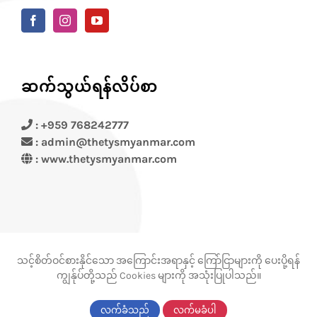
ဆက်သွယ်ရန်လိပ်စာ
: +959 768242777
: admin@thetysmyanmar.com
:
www.thetysmyanmar.com
သင့်စိတ်ဝင်စားနိုင်သော အကြောင်းအရာနှင့် ကြော်ငြာများကို ပေးပို့ရန်
ကျွန်ုပ်တို့သည် Cookies များကို အသုံးပြုပါသည်။
© Copyright 2012 -
2026 |
Thetys
လက်ခံသည်
လက်မခံပါ