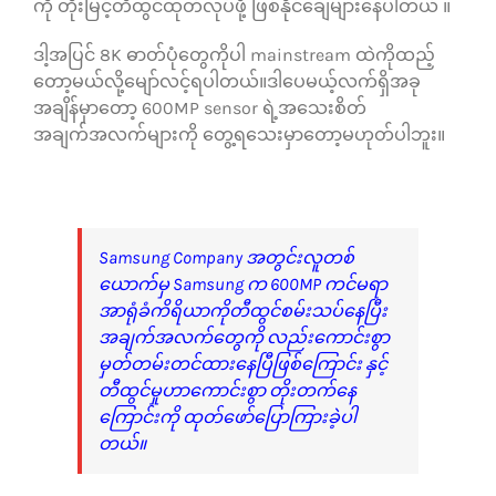
ကို တိုးမြင့်တီထွင်ထုတ်လုပ်ဖို့ ဖြစ်နိုင်ချေများနေပါတယ် ။
ဒါ့အပြင် 8K ဓာတ်ပုံတွေကိုပါ mainstream ထဲကိုထည့်
တော့မယ်လို့မျော်လင့်ရပါတယ်။ဒါပေမယ့်လက်ရှိအခု
အချိန်မှာတော့ 600MP sensor ရဲ့အသေးစိတ်
အချက်အလက်များကို တွေ့ရသေးမှာတော့မဟုတ်ပါဘူး။
Samsung Company အတွင်းလူတစ်
ယောက်မှ Samsung က 600MP ကင်မရာ
အာရုံခံကိရိယာကိုတီထွင်စမ်းသပ်နေပြီး
အချက်အလက်တွေကို လည်းကောင်းစွာ
မှတ်တမ်းတင်ထားနေပြီဖြစ်ကြောင်း နှင့်
တီထွင်မှုဟာကောင်းစွာ တိုးတက်နေ
ကြောင်းကို ထုတ်ဖော်ပြောကြားခဲ့ပါ
တယ်။