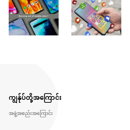
ကျွန်ုပ်တို့အကြောင်း
အဖွဲ့အစည်းအကြောင်း