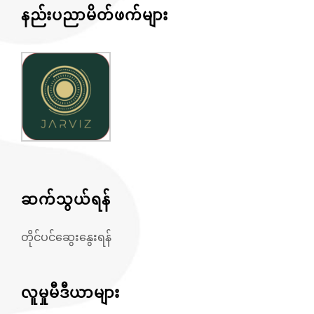
နည်းပညာမိတ်ဖက်များ
ဆက်သွယ်ရန်
တိုင်ပင်ဆွေးနွေးရန်
လူမှုမီဒီယာများ