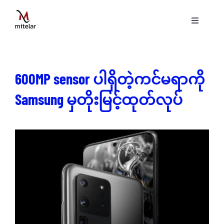
Skip
to
Toggle
content
Navigati
ပင်မစာမျက်နှာ
600MP sensor ပါရှိတဲ့ကင်မရာကို
နည်းပညာ
Samsung မှတိုးမြင့်ထုတ်လုပ်
ဝန်ဆောင်မှုများ
ပရောဂျက်များ
ဗွီဒီယိုများ
ဆောင်းပါးများ