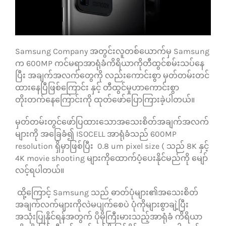
သုံးသပ်ချက်များ
Samsung Company အတွင်းလူတစ်ယောက်မှ Samsung
ဆက်သွယ်ရန်
က 600MP ကင်မရာအာရုံခံကိရိယာကိုတီထွင်စမ်းသပ်နေ
ပြီး အချက်အလက်တွေကို လည်းကောင်းစွာ မှတ်တမ်းတင်
ထားနေပြီဖြစ်ကြောင်း နှင့် တီထွင်မှုဟာကောင်းစွာ
တိုးတက်နေကြောင်းကို ထုတ်ဖော်ပြောကြားခဲ့ပါတယ်။
မှတ်တမ်းတွင်ဖော်ပြထားသောအသေးစိတ်အချက်အလက်
များကို အခြေခံ၍ ISOCELL အာရုံခံသည် 600MP
resolution ရှိမှာဖြစ်ပြီး 0.8 um pixel size ( သည် 8K နှင့်
4K movie shooting များကိုထောက်ပံ့ပေးနိုင်မည်ကို မျော်
လင့်ရပါတယ်။
ထို့ကြောင့် Samsung သည် ဓာတ်ပုံများ၏အသေးစိတ်
အချက်လက်များကိုလဲမပျက်စေပဲ ပုံကိုများစွာချဲ့ပြီး
အသုံးပြုနိုင်ရန်အတွက် ပိုမိုကြီးမားသည့်အာရုံခံ ကိရိယာ