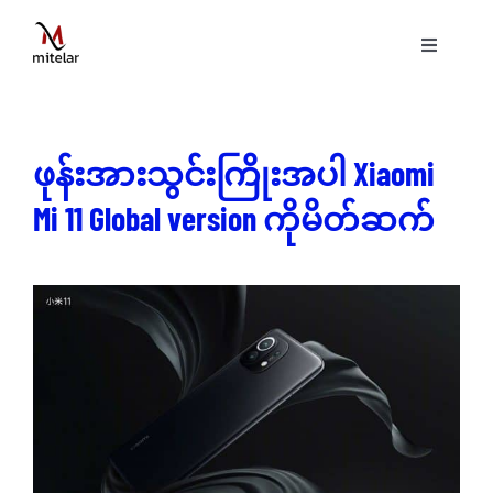
Skip
to
Toggle
content
Navigati
ပင်မစာမျက်နှာ
ဖုန်းအားသွင်းကြိုးအပါ Xiaomi
နည်းပညာ
Mi 11 Global version ကိုမိတ်ဆက်
ဝန်ဆောင်မှုများ
ပရောဂျက်များ
ဗွီဒီယိုများ
ဆောင်းပါးများ