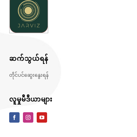
ဆက်သွယ်ရန်
တိုင်ပင်ဆွေးနွေးရန်
လူမှုမီဒီယာများ