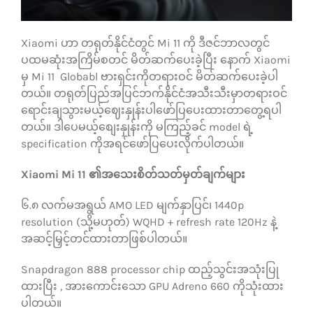
သုံးသပ်ချက်များ
Xiaomi ဟာ တရုတ်နိုင်ငံတွင် Mi 11 ကို ဒီဇင်ဘာလတွင်
ပထမဆုံးအကြိမ်စတင် မိတ်ဆက်ပေးခဲ့ပြီး နောက် Xiaomi
ဆက်သွယ်ရန်
မှ Mi 11 Globabl ဗားရှင်းကိုတရားဝင် မိတ်ဆက်ပေးခဲ့ပါ
တယ်။ တရုတ်ပြည်အပြင်ဘက်နိုင်ငံအသီးသီးမှာတရားဝင်
ရောင်းချသွားမယ့်ဈေးနှုန်းပါဖော်ပြပေးထားတာတွေ့ရပါ
တယ်။ ဒါပေမယ့်စျေးနှုန်းကို မကြည့်ခင် model ရဲ့
specification ကိုအရင်ဖော်ပြပေးလိုက်ပါတယ်။
Xiaomi Mi 11 ၏အသေးစိတ်သတ်မှတ်ချက်များ
၆.၈ လက်မအရွယ် AMO LED မျက်နှာပြင်၊ 1440p
resolution (သို့မဟုတ်) WQHD + refresh rate 120Hz နဲ့
အဆင့်မြှင့်တင်ထားတာဖြစ်ပါတယ်။
Snapdragon 888 processor chip ထည့်သွင်းအသုံးပြု
ထားပြီး , အားကောင်းသော GPU Adreno 660 ကိုသုံးထား
ပါတယ်။