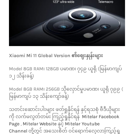
Xiaomi Mi 11 Global Version ၏ဈေးနှုန်းများ
Model 8GB RAM၊ 128GB ပမာဏ၊ ၇၄၉ ယူရို (မြန်မာကျပ်
၁၂ သိန်းခန့်)
Model 8GB RAM၊ 256GB သိုလှောင်မှုပမာဏ၊ ယူရို ၇၉၉ (
မြန်မာကျပ် ၁၃ သိန်းကျော်ခန့်)
သတင်းဆောင်းပါးများ ဖတ်ရှုနိုင်ရန် နှင့်ရသစုံ ဗီဒီယိုများ
ကို လက်မလွတ်တမ်း ကြည့်ရှုနိုင်ရန်
Mitelar Facebook
Page
,
Mitelar Website
နှင့်
Mitelar Youtube
Channel
တို့တွင် အသေးစိတ် ဝင်ရောက်လေ့လာကြည့်ရှု