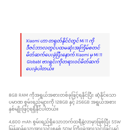
Xiaomi ဟာ တရုတ်နိုင်ငံတွင် Mi 11 ကို
ဒီဇင်ဘာလတွင်ပထမဆုံးအကြိမ်စတင်
မိတ်ဆက်ပေးခဲ့ပြီးနောက် Xiaomi မှ Mi 11
Globabl ဗားရှင်းကိုတရားဝင်မိတ်ဆက်
ပေးခဲ့ပါတယ်။
8GB RAM ကိုအရွယ်အစားတစ်ခုဖြင့်ရနိုင်ပြီး ဆံ့နိုင်သော
ပမာဏ စွမ်းရည်များကို 128GB နှင့် 256GB အရွယ်အစား
နှစ်မျိုးဖြင့်ရရှိနိုင်ပါတယ်။
4,600 mAh စွမ်းရည်ရှိသောဘက်ထရီနဲ့လာမှာဖြစ်ပြီး 55W
မြန်ဆန်သောအားသွင်းစနစ် 50W ကြိုးမဲ့အားသွင်းခြင်းနှင့်