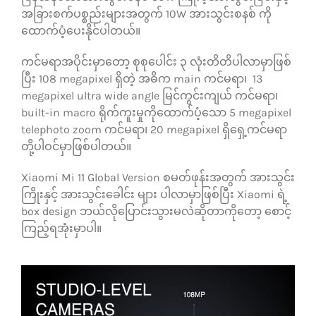
အခြားစက်ပစ္စည်းများအတွက် 10W အားသွင်းစနစ် ကို
ထောက်ပံ့ပေးနိုင်ပါတယ်။
ကင်မရာအပိုင်းမှာတော့ စုစုပေါင်း ၃ လုံးတိတိပါလာမှာဖြစ်
ပြီး 108 megapixel ရှိတဲ့ အဓိက main ကင်မရာ၊ 13
megapixel ultra wide angle မြင်ကွင်းကျယ် ကင်မရာ၊
built-in macro ရိုက်ကူးမှုကိုထောက်ပံ့သော 5 megapixel
telephoto zoom ကင်မရာ၊ 20 megapixel ရှိရှေ့ကင်မရာ
တို့ပါဝင်မှာဖြစ်ပါတယ်။
Xiaomi Mi 11 Global Version စမတ်ဖုန်းအတွက် အားသွင်း
ကြိုးနှင့် အားသွင်းခေါင်း များ ပါလာမှာဖြစ်ပြီး Xiaomi ရဲ့
box design ဘယ်လိုပြောင်းသွားမလဲဆိုတာကိုတော့ စောင့်
ကြည့်ရအုံးမှာပါ။