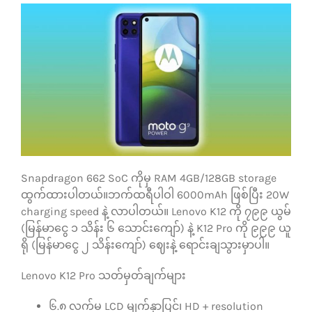
Snapdragon 662 SoC ကိုမှ RAM 4GB/128GB storage
ထွက်ထားပါတယ်။ဘက်ထရီပါဝါ 6000mAh ဖြစ်ပြီး 20W
charging speed နဲ့ လာပါတယ်။ Lenovo K12 ကို ၇၉၉ ယွမ်
(မြန်မာငွေ ၁ သိန်း ၆ သောင်းကျော်) နဲ့ K12 Pro ကို ၉၉၉ ယူ
ရို (မြန်မာငွေ ၂ သိန်းကျော်) ဈေးနဲ့ ရောင်းချသွားမှာပါ။
Lenovo K12 Pro သတ်မှတ်ချက်များ
၆.၈ လက်မ LCD မျက်နှာပြင်၊ HD + resolution