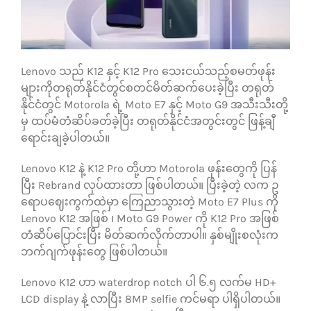
သုံးသပ်ချက်များ
Lenovo သည် K12 နှင့် K12 Pro သေးငယ်သည့်စမတ်ဖုန်း
ဆက်သွယ်ရန်
များကိုတရုတ်နိုင်ငံတွင်စတင်မိတ်ဆက်ပေးခဲ့ပြီး တရုတ်
နိုင်ငံတွင် Motorola ရဲ့ Moto E7 နှင့် Moto G9 အသီးသီးတို့
မှ ထပ်မံတံဆိပ်ခတ်ခဲ့ပြီး တရုတ်နိုင်ငံအတွင်းတွင် ဖြန့်ချီ
ရောင်းချခဲ့ပါတယ်။
Lenovo K12 နဲ့ K12 Pro တို့ဟာ Motorola ဖုန်းတွေကို ပြန်
ပြီး Rebrand လုပ်ထားတာ ဖြစ်ပါတယ်။ ပြီးခဲ့တဲ့ လက ဥ
ရောပဈေးကွက်ထဲမှာ ကြေညာသွားတဲ့ Moto E7 Plus ကို
Lenovo K12 အဖြစ် ၊ Moto G9 Power ကို K12 Pro အဖြစ်
တံဆိပ်ပြောင်းပြီး မိတ်ဆက်လိုက်တာပါ။ နှစ်မျိုးစလုံးက
ဘက်ဂျက်ဖုန်းတွေ ဖြစ်ပါတယ်။
Lenovo K12 ဟာ waterdrop notch ပါ ၆.၅ လက်မ HD+
LCD display နဲ့ လာပြီး 8MP selfie ကင်မရာ ပါရှိပါတယ်။