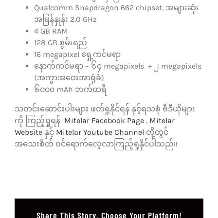
Qualcomm Snapdragon 662 chipset, အများဆုံး
အမြန်နှုန်း 2.0 GHz
4 GB RAM
128 GB စွမ်းရည်
16 megapixel ရှေ့ကင်မရာ
နောက်ကင်မရာ – ၆၄ megapixels + ၂ megapixels
(အကွာအဝေးအာရုံခံ)
၆၀၀၀ mAh ဘက်ထရီ
သတင်းဆောင်းပါးများ ဖတ်ရှုနိုင်ရန် နှင့်ရသစုံ ဗီဒီယိုများ
ကို ကြည့်ရှုရန်
Mitelar Facebook Page
,
Mitelar
Website
နှင့်
Mitelar Youtube Channel
တို့တွင်
အသေးစိတ် ဝင်ရောက်လေ့လာကြည့်ရှုနိုင်ပါသည်။
Share This Story, Choose Your Platform!