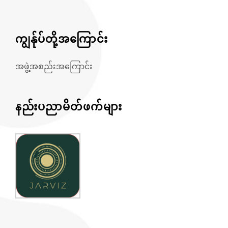
ကျွန်ုပ်တို့အကြောင်း
အဖွဲ့အစည်းအကြောင်း
နည်းပညာမိတ်ဖက်များ