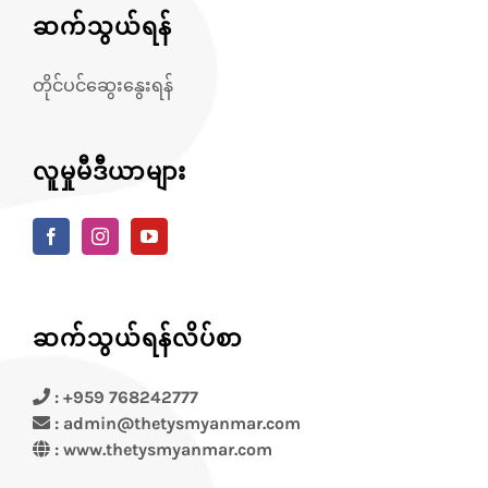
ဆက်သွယ်ရန်
တိုင်ပင်ဆွေးနွေးရန်
လူမှုမီဒီယာများ
ဆက်သွယ်ရန်လိပ်စာ
: +959 768242777
: admin@thetysmyanmar.com
:
www.thetysmyanmar.com