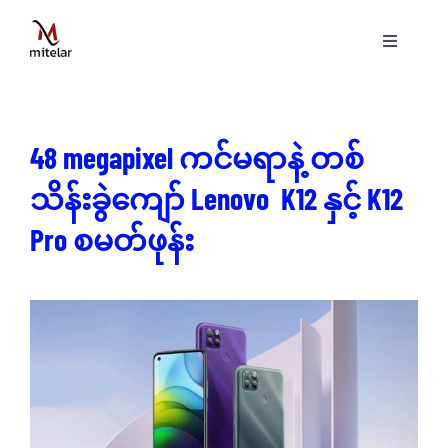
Skip
to
Toggle
content
Navigati
ပင်မစာမျက်နှာ
48 megapixel ကင်မရာနဲ့ တစ်
နည်းပညာ
သိန်းခွဲကျော် Lenovo K12 နှင့် K12
ဝန်ဆောင်မှုများ
Pro စမတ်ဖုန်း
ပရောဂျက်များ
ဗွီဒီယိုများ
ဆောင်းပါးများ