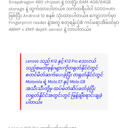
Snapdragon 460 chipset နဲ့ လာပြီး RAM 4GB/64GB
storage နဲ့ ထွက်ထားပါတယ်။ ဘက်ထရီပါဝါ 5000mAh
ဖြစ်ပြီး Android 10 စနစ် သုံးထားပါတယ်။ ကျောဘက်မှာ
Fingerprint reader နဲ့အတူ စတုရန်းပုံစံ ကင်မရာအိမ်ထဲမှာ
48MP + 2MP depth sensor နဲ့ လာပါတယ်။
Lenovo သည် K12 နှင့် K12 Pro သေးငယ်
သည့်စမတ်ဖုန်းများကိုတရုတ်နိုင်ငံတွင်
စတင်မိတ်ဆက်ပေးခဲ့ပြီး တရုတ်နိုင်ငံတွင်
Motorola ရဲ့ Moto E7 နှင့် Moto G9
အသီးသီးတို့မှ ထပ်မံတံဆိပ်ခတ်ခဲ့ပြီး
တရုတ်နိုင်ငံအတွင်းတွင် ဖြန့်ချီရောင်းချခဲ့
ပါတယ်။