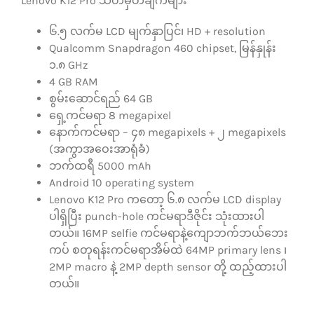
Lenovo K12 Pro သတ်မှတ်ချက်များ
၆.၅ လက်မ LCD မျက်နှာပြင်၊ HD + resolution
Qualcomm Snapdragon 460 chipset, မြန်နှုန်း
၁.၈ GHz
4 GB RAM
စွမ်းဆောင်ရည် 64 GB
ရှေ့ကင်မရာ 8 megapixel
နောက်ကင်မရာ – ၄၈ megapixels + ၂ megapixels
(အကွာအဝေးအာရုံခံ)
ဘက်ထရီ 5000 mAh
Android 10 operating system
Lenovo K12 Pro ကတော့ ၆.၈ လက်မ LCD display
ပါရှိပြီး punch-hole ကင်မရာဒီဇိုင်း သုံးထားပါ
တယ်။ 16MP selfie ကင်မရာနဲ့ကျောဘက်ဘယ်ဘေး
ကပ် စတုရန်းကင်မရာအိမ်ထဲ 64MP primary lens ၊
2MP macro နဲ့ 2MP depth sensor တို့ ထည့်ထားပါ
တယ်။