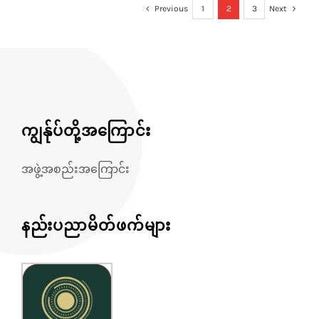
Previous
1
2
3
Next
ကျွန်ုပ်တို့အကြောင်း
အဖွဲ့အစည်းအကြောင်း
နည်းပညာမိတ်ဖက်များ