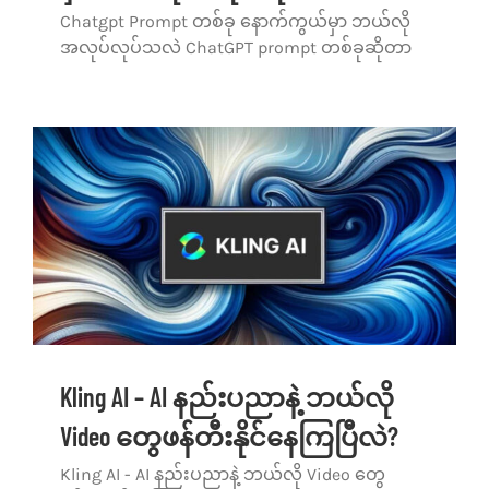
Chatgpt Prompt တစ်ခု နောက်ကွယ်မှာ ဘယ်လို
အလုပ်လုပ်သလဲ ChatGPT prompt တစ်ခုဆိုတာ
Kling AI – AI နည်းပညာနဲ့ ဘယ်လို
Video တွေဖန်တီးနိုင်နေကြပြီလဲ?
Kling AI - AI နည်းပညာနဲ့ ဘယ်လို Video တွေ