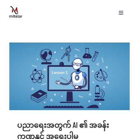
Skip
to
Toggle
content
Navigati
ပင်မစာမျက်နှာ
နည်းပညာ
ဝန်ဆောင်မှုများ
ပရောဂျက်များ
ဗွီဒီယိုများ
ပညာရေးအတွက် AI ၏ အခန်း
ဆောင်းပါးများ
ကဏ္ဍနှင့် အရေးပါမှု