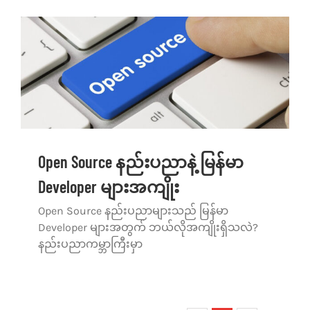
Open Source နည်းပညာနဲ့ မြန်မာ
Developer များအကျိုး
Open Source နည်းပညာများသည် မြန်မာ
Developer များအတွက် ဘယ်လိုအကျိုးရှိသလဲ?
နည်းပညာကမ္ဘာကြီးမှာ