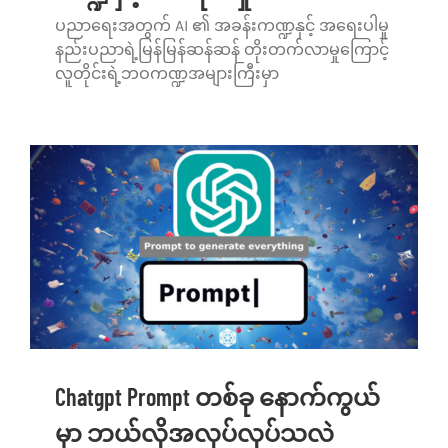
ပညာရေးအတွက် AI ၏ အခန်းကဏ္ဍနှင့် အရေးပါမှု
သုံးသပ်ချက်များ
နည်းပညာရဲ့မြန်မြန်ဆန်ဆန် တိုးတက်လာမှုကြောင့်
လူတိုင်းရဲ့ဘဝကဏ္ဍအများကြီးမှာ
ဆက်သွယ်ရန်
Chatgpt Prompt တစ်ခု နောက်ကွယ်
မှာ ဘယ်လိုအလုပ်လုပ်သလဲ