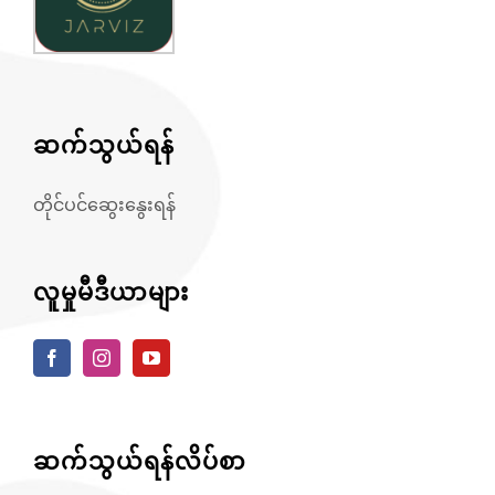
ဆက်သွယ်ရန်
တိုင်ပင်ဆွေးနွေးရန်
လူမှုမီဒီယာများ
ဆက်သွယ်ရန်လိပ်စာ