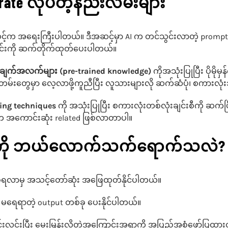
rate လုပ်တဲ့နည်းလမ်းများ
င့်က အရေးကြီးပါတယ်။ ဒီအဆင့်မှာ AI က တင်သွင်းလာတဲ့ prompt ကိ
ိုင်းကို ဆက်တိုက်ထုတ်ပေးပါတယ်။
အချက်အလက်များ (pre-trained knowledge)
ကိုအသုံးပြုပြီး ပိုမိ
၊ စာတမ်းတွေမှာ လေ့လာဖို့ကူညီပြီး လူသားများလို ဆက်ဆံပုံ၊ စကာ
ling techniques
ကို အသုံးပြုပြီး စကားလုံးတစ်လုံးချင်းစီကို ဆက်
ဲက အကောင်းဆုံး related ဖြစ်လာတာပါ။
ut ကို ဘယ်လောက်သက်ရောက်သလဲ?
လာမှ အသင့်တော်ဆုံး အဖြေထုတ်နိုင်ပါတယ်။
 မရေရာတဲ့ output တစ်ခု ပေးနိုင်ပါတယ်။
လင်းပြီး မေးမြန်းလိုတဲ့အကြောင်းအရာကို အပြည့်အစုံဖော်ပြထား