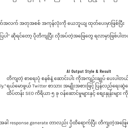
ျက်အလက် အတုအစစ် အကုန်လုံးကို ယေဘူယျ ထုတ်ပေးမှာဖြစ်ပြီး
ပြပါ” ဆိုရင်တော့ ပိုတိကျပြီး လိုအပ်တဲ့အဖြေတွေ ရလာမှာဖြစ်ပါတ
AI Output Style & Result
တိကျတဲ့ စာရေးပုံ စနစ်နဲ့ ဆောင်းပါး ကိုအကျဉ်းချုပ် ပေးပါတယ
y.”
ရယ်မောဖွယ် Twitter စာသား အမျိုးအစားဖြင့် ပြန်လည်ရေးဆွ
ထိပ်တန်း SEO ကိရိယာ ၅ ခု ဝန်ဆောင်မှုများနှင့် စျေးနှုန်းများ 
အခါ response generate တာလည်း ပိုထိရောက်ပြီး တိကျတဲ့အဖြေတွေ