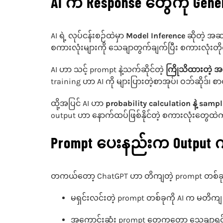
AI က Response တွေကို Gene
AI ရဲ့ လုပ်ငန်းစဉ်ထဲမှာ
Model Inference
ဆိုတဲ့ အဆ
စကားလုံးများကို သေချာတွက်ချက်ပြီး စကားလုံးတ
AI ဟာ သင့် prompt နဲ့သက်ဆိုင်တဲ့
ကြိုသိထားတဲ့ 
training ဟာ AI ကို များပြားတဲ့စာအုပ်၊ ဝဘ်ဆိုဒ်
ထို့အပြင် AI ဟာ
probability calculation နဲ့ samp
output ဟာ နောက်ထပ်ဖြစ်နိုင်တဲ့ စကားလုံးတွေထ
Prompt ပေးနည်းက Outp
တကယ်တော့ ChatGPT ဟာ တိကျတဲ့ prompt တစ်ခုရ
မရှင်းလင်းတဲ့ prompt တစ်ခုကို AI က မတိကျ
အကောင်းဆုံး prompt တွေကတော့ သေချာရှင်း