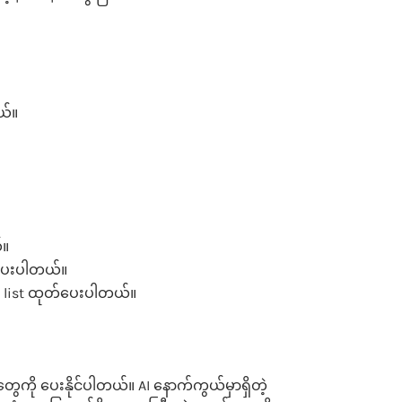
ယ်။
်။
ဲပေးပါတယ်။
ကို list ထုတ်ပေးပါတယ်။
ကို ပေးနိုင်ပါတယ်။ AI နောက်ကွယ်မှာရှိတဲ့