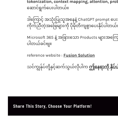
tokenization, context mapping, attention, proba
ဆောင်ရွက်
ပေးပါတယ်။
ဒါကြောင့် အသုံးပြုသူအနေနဲ့ ChatGPT prompt ပေးတဲ့
ကိုက်ညီတဲ့အဖြေများကို ပိုမိုတိကျစွာပေးနိုင်ပါတယ်
Microsoft 365 နဲ့ အခြားသော Products များအကြောင်
ပါတယ်ခင်ဗျ။
reference website :
Fusion Solution
သင်ကျွန်ုပ်တို့နှင့်ဆက်သွယ်လိုပါက
ဤနေရာကို နှိပ်ပ
Share This Story, Choose Your Platform!