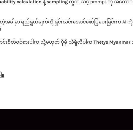
bility calculation နဲ့ sampling
တို့က သင့် prompt ကို အကောင်
အခါမှာ ရည်ရွယ်ချက်ကို ရှင်းလင်းအောင်ဖော်ပြပေးခြင်းက AI ကို ပို
။
းစိတ်ဝင်စားပါက သို့မဟုတ် ပိုမို သိရှိလိုပါက
Thetys Myanmar
ါ
။