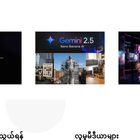
ွယ်ရန်
လူမှုမီဒီယာများ