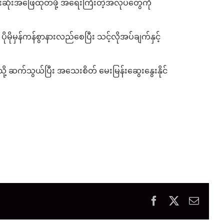
းဆုံးအဖြေထုတ်ဖို့ အရေးကြီးတဲ့အလုပ်တွေကို
မိုမှန်ကန်စွာနားလည်စေပြီး သင့်လိုအပ်ချက်နှင့်
သို့ ဆက်သွယ်ပြီး အသေးစိတ် မေးမြန်းဆွေးနွေးနိုင်
Facebook
X
Email