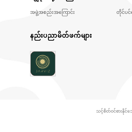
အဖွဲ့အစည်းအကြောင်း
တိုင်ပင
နည်းပညာမိတ်ဖက်များ
သင့်စိတ်ဝင်စားနိုင်
© Copyright 2012 -
2026 |
Thetys