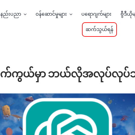
နည်းပညာ
ဝန်ဆောင်မှုများ
ပရောဂျက်များ
ဗွီဒီယို
ဆက်သွယ်ရန်
နောက်ကွယ်မှာ ဘယ်လိုအလုပ်လုပ