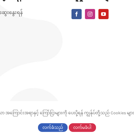
်ဆွေးနွေးရန်
သော အကြောင်းအရာနှင့် ကြော်ငြာများကို ပေးပို့ရန် ကျွန်ုပ်တို့သည် Cookies မျ
လက်ခံသည်
လက်မခံပါ