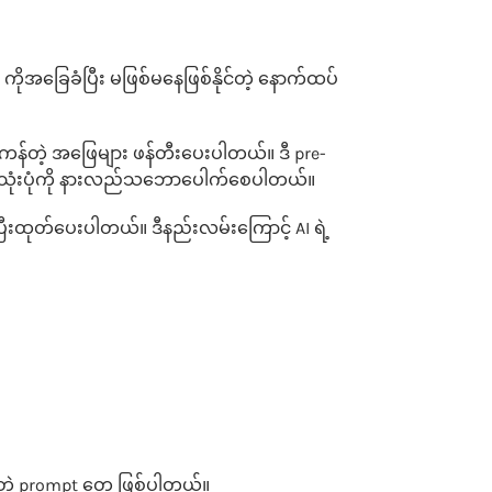
ုအခြေခံပြီး မဖြစ်မနေဖြစ်နိုင်တဲ့ နောက်ထပ်
ုမှန်ကန်တဲ့ အဖြေများ ဖန်တီးပေးပါတယ်။ ဒီ pre-
းလုံးသုံးပုံကို နားလည်သဘောပေါက်စေပါတယ်။
ပြီးထုတ်ပေးပါတယ်။ ဒီနည်းလမ်းကြောင့် AI ရဲ့
တဲ့ prompt တွေ ဖြစ်ပါတယ်။