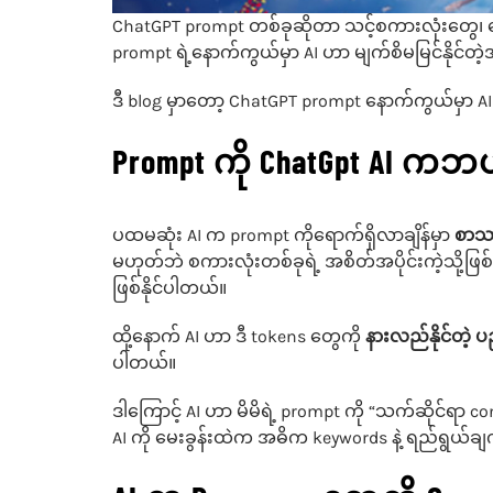
ChatGPT prompt တစ်ခုဆိုတာ သင့်စကားလုံးတွေ၊ မ
prompt ရဲ့နောက်ကွယ်မှာ AI ဟာ မျက်စိမမြင်နိုင်တဲ
ဒီ blog မှာတော့ ChatGPT prompt နောက်ကွယ်မှာ 
Prompt ကို ChatGpt AI 
ပထမဆုံး AI က prompt ကိုရောက်ရှိလာချိန်မှာ
စာသာ
မဟုတ်ဘဲ စကားလုံးတစ်ခုရဲ့ အစိတ်အပိုင်းကဲ့သို့ဖြစ်
ဖြစ်နိုင်ပါတယ်။
ထို့နောက် AI ဟာ ဒီ tokens တွေကို
နားလည်နိုင်တဲ့ ပ
ပါတယ်။
ဒါကြောင့် AI ဟာ မိမိရဲ့ prompt ကို “သက်ဆိုင်ရာ co
AI ကို မေးခွန်းထဲက အဓိက keywords နဲ့ ရည်ရွယ်