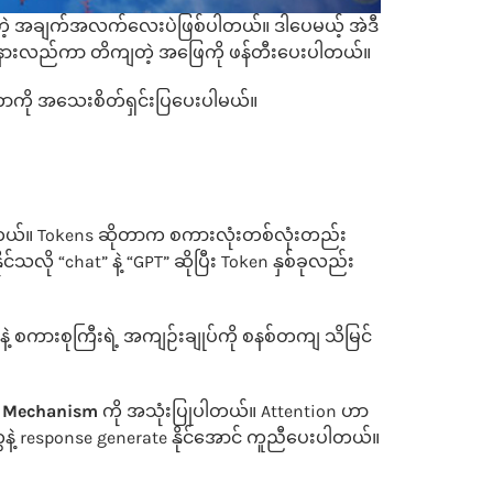
ို့တဲ့ အချက်အလက်လေးပဲဖြစ်ပါတယ်။ ဒါပေမယ့် အဲဒီ
န်းကို နားလည်ကာ တိကျတဲ့ အဖြေကို ဖန်တီးပေးပါတယ်။
တာကို အသေးစိတ်ရှင်းပြပေးပါမယ်။
တယ်။ Tokens ဆိုတာက စကားလုံးတစ်လုံးတည်း
သလို “chat” နဲ့ “GPT” ဆိုပြီး Token နှစ်ခုလည်း
်နဲ့ စကားစုကြီးရဲ့ အကျဉ်းချုပ်ကို စနစ်တကျ သိမြင်
on Mechanism
ကို အသုံးပြုပါတယ်။ Attention ဟာ
ဲ့ response generate နိုင်အောင် ကူညီပေးပါတယ်။