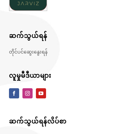
ဆက်သွယ်ရန်
တိုင်ပင်ဆွေးနွေးရန်
လူမှုမီဒီယာများ
ဆက်သွယ်ရန်လိပ်စာ