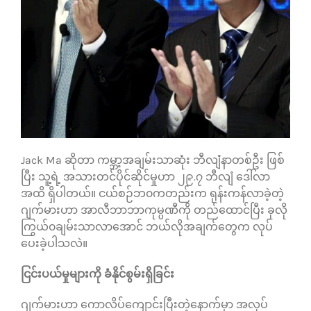
သုံးသပ်ချက်များ
ဆက်သွယ်ရန်
Jack Ma ဆိုတာ ကမ္ဘာ့အချမ်းသာဆုံး ဘီလျံနာတစ်ဦး ဖြစ်
ပြီး သူ့ရဲ့ အသားတင်ပိုင်ဆိုင်မှုဟာ ၂၉.၇ ဘီလျံ ဒေါ်လာ
အထိ ရှိပါတယ်။ ငယ်စဉ်ဘ၀ကတည်းက ရုန်းကန်လာခဲ့တဲ့
ဂျက်မားဟာ အာလီဘာဘာကုမ္ပဏီကို တည်ထောင်ပြီး ခုလို
ကြွယ်၀ချမ်းသာလာအောင် ဘယ်လိုအချက်တွေက လုပ်
ပေးခဲ့ပါသလဲ။
ငြင်းပယ်မှုများကို ခံနိုင်စွမ်းရှိခြင်း
ဂျက်မားဟာ ကောလိပ်ကျောင်းပြီးတဲ့နောက်မှာ အလုပ်