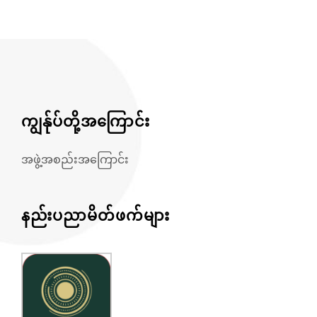
ကျွန်ုပ်တို့အကြောင်း
အဖွဲ့အစည်းအကြောင်း
နည်းပညာမိတ်ဖက်များ