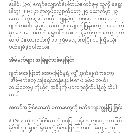
ပေါင်း (၃၀) ကျော်လျှောက်ခဲ့ပါတယ်။ တစ်ခုမှ သူ့ကို မရွေး
ပါဘူး။ KFC မှာ အလုပ်လျှောက်တော့ ၂၄ ယောက်မှာ ၂၃
ယောက်ကို ရွေးပါတယ်။ ကျန်ခဲ့တဲ့ တစ်ယောက်ကတော့
ဂျက်မားပါ။ ရဲလုပ်မယ်ဆိုပြီး လျှောက်ပြန်တော့ ငါးယောက်
မှာ လေးယောက်ကို ရွေးပါတယ်။ ကျန်ခဲ့တဲ့သူကတော့ ဂျက်
မားပါပဲ။ ဟားဗတ်ကို ၁၁ ကြိမ်လျှောက်ပြီး ၁၁ ကြိမ်လုံး
ပယ်ချခံခဲ့ရပါတယ်။
အိမ်မက်များ အမြဲရှင်သန်နေခြင်း
ဂျက်မားပြောတဲ့ အောင်မြင်မှုရဲ့ လျှို့ဝှက်ချက်ကတော့
“အိမ်မက်တွေ အမြဲရှင်သန်နေပါစေ” ပဲဖြစ်ပါတယ်။
ဘယ်တော့မှ ကိုယ့်ရဲ့ အရှိန်ကို မလျော့လိုက်ပါနဲ့လို့ ဆိုပါ
တယ်။
အထင်အမြင်သေးတဲ့ စကားတွေကို မသိကျေးကျွန်ပြုခြင်း
AliPaid ဆိုတဲ့ အိုင်ဒီယာကို စပြောတုန်းက လူတွေက မဖြစ်
နိုင်ပါဘူး၊ ရှုံးကိုရှုံးမှာလို့ ဝိုင်းပြောကြတယ်။ ခုကျတော့