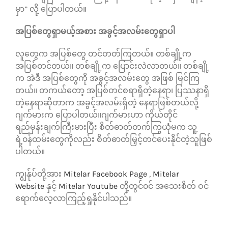
မှာ” လို့ ပြောပါတယ်။
အပြစ်တွေရှာမယ့်အစား အခွင့်အလမ်းတွေရှာပါ
လူတွေက အပြစ်တွေ တင်တတ်ကြတယ်။ တစ်ချို့က
အပြစ်တင်တယ်။ တစ်ချို့က ပြောင်းလဲလာတယ်။ တစ်ချို့
က အဲဒီ အပြစ်တွေကို အခွင့်အလမ်းတွေ အဖြစ် မြင်ကြ
တယ်။ တကယ်တော့ အပြစ်တင်စရာရှိတဲ့နေရာ၊ ပြဿနာရှိ
တဲ့နေရာဆိုတာက အခွင့်အလမ်းရှိတဲ့ နေရာဖြစ်တယ်လို့
ဂျက်မားက ပြောပါတယ်။ဂျက်မားဟာ ကိုယ်တိုင်
ရည်မှန်းချက်ကြီးမားပြီး စိတ်ဓာတ်တက်ကြွယုံမက သူ့
ရဲ့၀န်ထမ်းတွေကိုလည်း စိတ်ဓာတ်မြှင့်တင်ပေးနိုင်တဲ့သူဖြစ်
ပါတယ်။
ကျွန်ုပ်တို့အား
Mitelar Facebook Page
,
Mitelar
Website
နှင့်
Mitelar Youtube
တို့တွင်၀င် အသေးစိတ် ဝင်
ရောက်လေ့လာကြည့်ရှုနိုင်ပါသည်။