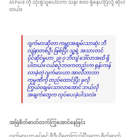
AliPaid ကို သုံးစွဲသူပေါင်းက သန်း ၈၀၀ ရှိနေပါပြီလို့ ဆိုပါ
တယ်။
ဂျက်မားဆိုတာ ကမ္ဘာ့အချမ်းသာဆုံး ဘီ
လျံနာတစ်ဦး ဖြစ်ပြီး သူ့ရဲ့ အသားတင်
ပိုင်ဆိုင်မှုဟာ ၂၉.၇ ဘီလျံ ဒေါ်လာအထိ ရှိ
ပါတယ်။ ငယ်စဉ်ဘ၀ကတည်းက ရုန်းကန်
လာခဲ့တဲ့ ဂျက်မားဟာ အာလီဘာဘာ
ကုမ္ပဏီကို တည်ထောင်ပြီး ခုလို
ကြွယ်၀ချမ်းသာလာအောင် ဘယ်လို
အချက်တွေက လုပ်ပေးခဲ့ပါသလဲ။
အမြဲစိတ်ဓာတ်တက်ကြွအောင်နေခြင်း
ဂျက်မားဟာ ရုပ်ရှင် ဗီဒီယိုတွေကြည့်ပြီးတော့ စိတ်ဓာတ်