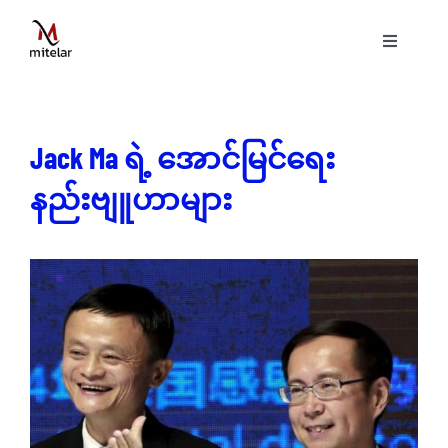
Skip
to
Toggle
content
Navigati
ပင်မစာမျက်နှာ
Jack Ma ရဲ့ အောင်မြင်ရေး
နည်းပညာ
နည်းဗျူဟာများ
ဝန်ဆောင်မှုများ
ပရောဂျက်များ
ဗွီဒီယိုများ
ဆောင်းပါးများ