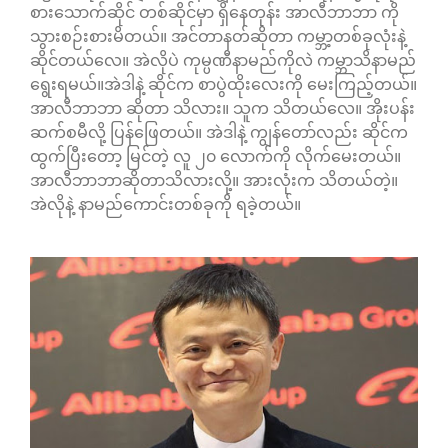
စားသောက်ဆိုင် တစ်ဆိုင်မှာ ရှိနေတုန်း အာလီဘာဘာ ကို
သွားစဉ်းစားမိတယ်။ အင်တာနတ်ဆိုတာ ကမ္ဘာ့တစ်ခုလုံးနဲ့
ဆိုင်တယ်လေ။ အဲလိုပဲ ကုမ္ပဏီနာမည်ကိုလဲ ကမ္ဘာသိနာမည်
ရွေးရမယ်။အဲဒါနဲ့ ဆိုင်က စာပွဲထိုးလေးကို မေးကြည့်တယ်။
အာလီဘာဘာ ဆိုတာ သိလား။ သူက သိတယ်လေ။ အိုးပန်း
ဆက်စမီလို့ ပြန်ဖြေတယ်။ အဲဒါနဲ့ ကျွန်တော်လည်း ဆိုင်က
ထွက်ပြီးတော့ မြင်တဲ့ လူ ၂၀ လောက်ကို လိုက်မေးတယ်။
အာလီဘာဘာဆိုတာသိလားလို့။ အားလုံးက သိတယ်တဲ့။
အဲလိုနဲ့ နာမည်ကောင်းတစ်ခုကို ရခဲ့တယ်။