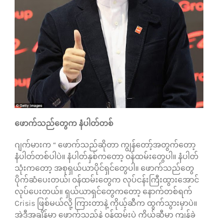
ဖောက်သည်တွေက နံပါတ်တစ်
ဂျက်မားက “ ဖောက်သည်ဆိုတာ ကျွန်တော့်အတွက်တော့
နံပါတ်တစ်ပါပဲ။ နံပါတ်နှစ်ကတော့ ၀န်ထမ်းတွေပါ။ နံပါတ်
သုံးကတော့ အစုရှယ်ယာပိုင်ရှင်တွေပါ။ ဖောက်သည်တွေ
ပိုက်ဆံပေးတယ်၊ ၀န်ထမ်းတွေက လုပ်ငန်းကြီးထွားအောင်
လုပ်ပေးတယ်။ ရှယ်ယာရှင်တွေကတော့ နောက်တစ်ရက်
Crisis ဖြစ်မယ်လို့ ကြားတာနဲ့ ကိုယ့်ဆီက ထွက်သွားမှာပဲ။
အဲဒီအချိန်မှာ ဖောက်သည်နဲ့ ၀န်ထမ်းပဲ ကိုယ့်ဆီမှာ ကျန်ခဲ့