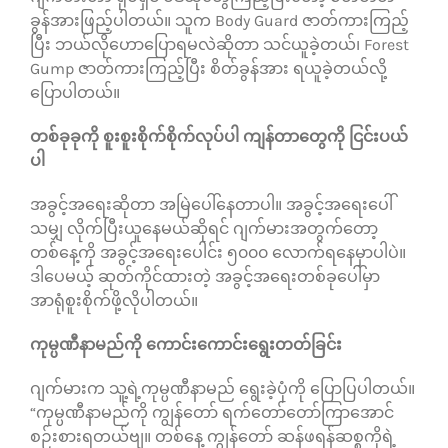
ခွန်အားဖြည့်ပါတယ်။ သူက Body Guard ဇာတ်ကားကြည့်
ပြီး ဘယ်လိုဟောပြောရမလဲဆိုတာ သင်ယူခဲ့တယ်၊ Forest
Gump ဇာတ်ကားကြည့်ပြီး စိတ်ခွန်အား ရယူခဲ့တယ်လို့
ပြောပါတယ်။
တစ်ခုခုကို စူးစူးစိုက်စိုက်လုပ်ပါ ကျန်တာတွေကို ငြင်းပယ်
ပါ
အခွင့်အရေးဆိုတာ အမြဲပေါ်နေတာပါ။ အခွင့်အရေးပေါ်
သမျှ လိုက်ပြီးယူနေမယ်ဆိုရင် ဂျက်မားအတွက်တော့
တစ်နေ့ကို အခွင့်အရေးပေါင်း ၅၀၀၀ လောက်ရနေမှာပါပဲ။
ဒါပေမယ့် ဆုတ်ကိုင်ထားတဲ့ အခွင့်အရေးတစ်ခုပေါ်မှာ
အာရုံစူးစိုက်ဖို့လိုပါတယ်။
ကုမ္ပဏီနာမည်ကို ကောင်းကောင်းရွေးတတ်ခြင်း
ဂျက်မားက သူ့ရဲ့ကုမ္ပဏီနာမည် ရွေးခဲ့ပုံကို ပြောပြပါတယ်။
“ကုမ္ပဏီနာမည်ကို ကျွန်တော် ရက်တော်တော်ကြာအောင်
စဉ်းစားရတယ်ဗျ။ တစ်နေ့ ကျွန်တော် ဆန်ဖရန်ဆစ္စကိုရဲ့