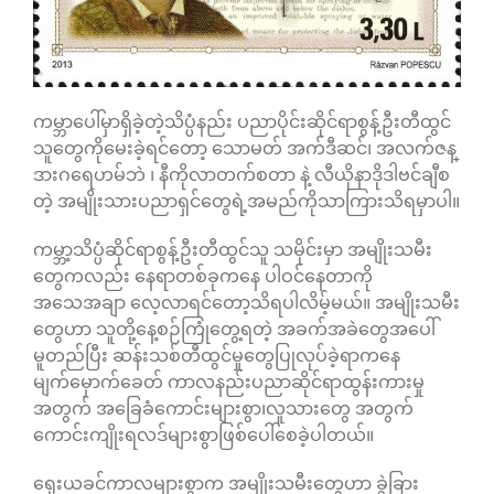
သုံးသပ်ချက်များ
ဆက်သွယ်ရန်
ကမ္ဘာပေါ်မှာရှိခဲ့တဲ့သိပ္ပံနည်း ပညာပိုင်းဆိုင်ရာစွန့်ဦးတီထွင်
သူတွေကိုမေးခဲ့ရင်တော့ သောမတ် အက်ဒီဆင်၊ အလက်ဇန္
ဒားဂရေဟမ်ဘဲ ၊ နီကိုလာတက်စတာ နဲ့ လီယိုနာဒိုဒါဗင်ချီစ
တဲ့ အမျိုးသားပညာရှင်တွေရဲ့အမည်ကိုသာကြားသိရမှာပါ။
ကမ္ဘာ့သိပ္ပံဆိုင်ရာစွန့်ဦးတီထွင်သူ သမိုင်းမှာ အမျိုးသမီး
တွေကလည်း နေရာတစ်ခုကနေ ပါဝင်နေတာကို
အသေအချာ လေ့လာရင်တော့သိရပါလိမ့်မယ်။ အမျိုးသမီး
တွေဟာ သူတို့နေ့စဉ်ကြုံတွေ့ရတဲ့ အခက်အခဲတွေအပေါ်
မူတည်ပြီး ဆန်းသစ်တီထွင်မှုတွေပြုလုပ်ခဲ့ရာကနေ
မျက်မှောက်ခေတ် ကာလနည်းပညာဆိုင်ရာထွန်းကားမှု
အတွက် အခြေခံကောင်းများစွာ၊လူသားတွေ အတွက်
ကောင်းကျိုးရလဒ်များစွာဖြစ်ပေါ်စေခဲ့ပါတယ်။
ရှေးယခင်ကာလများစွာက အမျိုးသမီးတွေဟာ ခွဲခြား