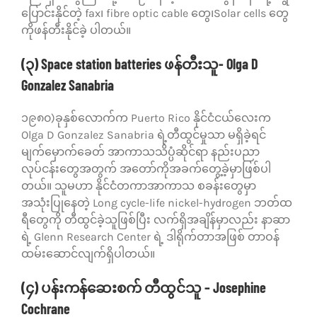
ပြောင်းနိုင်တဲ့ fax၊ fibre optic cable တွေ၊Solar cells တွေ
ကိုဖန်တီးနိုင်ခဲ့ ပါတယ်။
(၃) Space station batteries ဖန်တီးသူ- Olga D
Gonzalez Sanabria
၁၉၈၀)ခုနှစ်လောက်က Puerto Rico နိုင်ငံငယ်လေးက
Olga D Gonzalez Sanabria ရဲ့တီထွင်မှုသာ မရှိခဲ့ရင်
မျက်မှောက်ခေတ် အာကာသသိပ္ပံဆိုင်ရာ နည်းပညာ
လုပ်ငန်းတွေအတွက် အတော်ကိုအခက်တွေ့ခဲ့မှာဖြစ်ပါ
တယ်။ သူမဟာ နိုင်ငံတကာအာကာသ စခန်းတွေမှာ
အသုံးပြုနေတဲ့ Long cycle-life nickel-hydrogen ဘတ်ထ
ရီတွေကို တီထွင်ခဲ့သူဖြစ်ပြီး လက်ရှိအချိန်မှာလည်း နာဆာ
ရဲ့ Glenn Research Center ရဲ့ ဒါရိုက်တာအဖြစ် တာဝန်
ထမ်းဆောင်လျက်ရှိပါတယ်။
(၄) ပန်းကန်ဆေးစက် တီထွင်သူ – Josephine
Cochrane