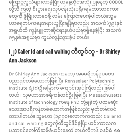
ကြောင့်လူသိများလာခဲ့ပြီး ယနေ့တိုင်အသုံးပြုနေတဲ့ COBOL
လို့သိကြတဲ့ စီးပွားရေးလုပ်ငန်းသုံးပရိုဂရမ်ဘာသာစကား
တွေကို ဖွံဖြိုးလာစေဖို့ လမ်း ကြောင်းပေးခဲ့ပါတယ်။သူမ
ဟာရေတပ်ကနေအနားယူပြီးချိန်မှာလည်း အသက်(၇၉)နှစ်
အရွယ်ထိ ကွန်ပျူတာဆိုင်ရာနယ်ပယ်မှာရှိနေခဲ့ပြီး အသက်
၈၅နှစ်အရွယ်မှာ ကွယ်လွန်သွားခဲ့ပါတယ်။
(၂) Caller Id and call waiting တီထွင်သူ – Dr Shirley
Ann Jackson
Dr Shirley Ann Jackson ကတော့ အမေရိကန်ရူပဗေဒ
ပညာရှင်တစ်ယောက်ဖြစ်ပြီး Rensselaer Polytechnic
Institute ရဲ့(၈)ဦးမြောက် ကျောင်းအုပ်ကြီလည်းဖြစ်ပါ
တယ်။ သူမဟာအာဖရိကန်တစ်ဦးဖြစ်ပြီး Massachusetts
Institute of technology ကနေ PhD ဘွဲ့ရခဲ့တဲ့ ပထမဆုံး
သောအာဖရိကန်တစ်ယောက်အဖြစ်လည်း မှတ်တမ်းဝင်
ထားပါတယ်။ သူမဟာ (၁၉၇၀)လောက်ကတည်း Caller Id
and call waiting တွေကိုတီထွင်နိုင်ခဲ့ပြီး ယင်းကာလက
ပညာရှင်တွေကြံဆဖို့ခဲယဉ်းနေတဲ့ တယ်လီကွန် စနစ်ရဲ့ ရွေ