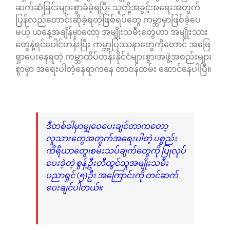
ဆက်ဆံခြင်းများစွာခံခဲ့ရပြီး သူတို့အခွင့်အရေးအတွက်
ပြန်လည်တောင်းဆိုခဲ့ရတဲ့ဖြစ်ရပ်တွေ ကမ္ဘာမှာဖြစ်ခဲ့ပေ
မယ့် ယနေ့အချိန်မှာတော့ အမျိုးသမီးတွေဟာ အမျိုးသား
တွေနဲ့ရင်ပေါင်တန်းပြီး ကမ္ဘာ့ပြဿနာတွေကိုတောင် အဖြေ
ရှာပေးနေရတဲ့ ကမ္ဘာထိပ်တန်းနိုင်ငံများစွာ၊အဖွဲ့အစည်းများ
စွာမှာ အရေးပါတဲ့နေရာကနေ တာဝန်ထမ်း ဆောင်နေပါပြီ။
ဒီတစ်ခါမှာမျှဝေပေးချင်တာကတော့
လူသားတွေအတွက်အရေးပါတဲ့ ပစ္စည်း
ကိရိယာတွေ၊စမ်းသပ်ချက်တွေကို ပြုလုပ်
ပေးခဲ့တဲ့ စွန့်ဦးတီထွင်သူအမျိုးသမီး
ပညာရှင် (၅)ဦး အကြောင်းကို တင်ဆက်
ပေးချင်ပါတယ်။