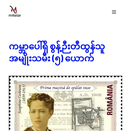
Skip
to
Toggle
content
Navigati
ပင်မစာမျက်နှာ
ကမ္ဘာပေါ်ရှိ စွန့်ဉီးတီထွန်သူ
နည်းပညာ
အမျိုးသမီး (၅) ယောက်
ဝန်ဆောင်မှုများ
ပရောဂျက်များ
ဗွီဒီယိုများ
ဆောင်းပါးများ