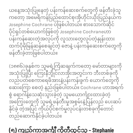
ယနေ့အသုံးပြုနေတဲ့ ပန်းကန်ဆေးစက်တွေကို ဖန်တီးခဲ့သူ
ကတော့ အမေရိကန်ပြည်ထောင်စု၊အိုဟိုင်းယိုးပြည်နယ်က
Josephine Cochrane ပဲဖြစ်ပါတယ်။ စားသောက်ဆိုင်
ပိုင်ရှင်တစ်ယောက်ဖြစ်တဲ့ Josephine Cochraneဟာ
ပန်းကန်ဆေးတဲ့အလုပ်ကို လူသားတွေလုပ်တဲ့နှုန်းထား
ထက်ပိုမိုမြန်ဆန်စေချင်တဲ့ ဇောနဲ့ ပန်းကန်ဆေးစက်တွေကို
ဖန်တီးခဲ့တာဖြစ်ပါတယ်။
(၁၈၈၆)ခုနှစ်က သူမရဲ့ကြံဆချက်ကတော့ မော်တာများကို
အသုံးပြုပြီး ကြေးနီဘွိုင်လာအိုးအတွင်းက ဘီးတစ်ခုကို
လည်ပတ်စေကာရေဖိအားနဲ့ပန်းကန်၊ခွက် ယောက်တွေကို
ဆေးကြော စေတဲ့ နည်းဖြစ်ပါတယ်။ Cochrane ဟာအရက်
စွဲ ရောဂါနဲ့သေဆုံးသွားခဲ့တဲ့ သူမယောင်္ကျားထားခဲ့တဲ့
အကြွေးတွေကို သူမရဲ့ဖန်တီးမှုအစွမ်းနဲ့ပြန်လည် ပေးဆပ်
နိုင်ခဲ့ တဲ့အပြင် ကိုယ်ပိုင်စက်မှုလုပ်ငန်းတစ်ခုကိုတောင်
တည်ဆောက်နိုင်ခဲ့ပါတယ်။
(၅) ကျည်ကာအင်္ကျီ ကိုတီထွင်သူ – Stephanie