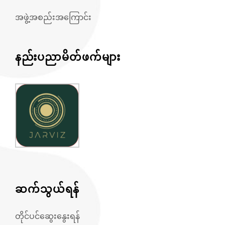
အဖွဲ့အစည်းအကြောင်း
နည်းပညာမိတ်ဖက်များ
ဆက်သွယ်ရန်
တိုင်ပင်ဆွေးနွေးရန်