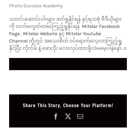
Photo:Success Academy
သတင်းဆောင်းပါးများ ဖတ်ရှုနိုင်ရန် နှင့်ရသစုံ ဗီဒီယိုများ
ကို လက်မလွတ်တမ်းကြည့်ရှုနိုင်ရန်
Mitelar Facebook
Page
,
Mitelar Website
နှင့်
Mitelar Youtube
Channel
တို့တွင် အသေးစိတ် ဝင်ရောက်လေ့လာကြည့်ရှု
နိုင်ပြီး လိုက်ခ် နဲ့ ဖောလိုး လေးလုပ်ထားဖို့လဲမမေ့ပါနဲနော်…။
Share This Story, Choose Your Platform!
Facebook
X
Email