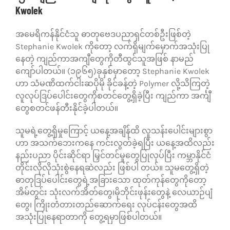
Kwolek
အမေရိကန်နိုင်ငံသူ ဓာတုဗေဒပညာရှင်တစ်ဦးဖြစ်တဲ့
Stephanie Kwolek ကိုတော့ လက်ရှိမျက်မှောက်အသုံးပြု
နေတဲ့ ကျည်ကာအကျီတွေကိုတီထွင်သူအဖြစ် နာမည်
ကျော်ပါတယ်။ (၁၉၆၅)ခုနှစ်မှာတော့ Stephanie Kwolek
ဟာ သံမဏိထက်ငါးဆပိုမို ခိုင်ခန့်တဲ့ Polymer လို့သိကြတဲ့
လူလုပ်ဒြပ်ပေါင်းတွေကိုစတင်တွေ့ရှိခဲ့ပြီး ကျည်ကာ အင်္ကျီ
တွေစတင်ဖန်တီးနိုင်ခဲ့ပါတယ်။
သူမရဲ့တွေ့ရှိမှုကြောင့် ယနေ့အချိန်ထိ လူသန်းပေါင်းများစွာ
ဟာ အသက်ဘေးကနေ ကင်းလွတ်ခဲ့ရပြီး ယနေ့အထိလည်း
နည်းပညာ ပိုင်းဆိုင်ရာ မြှင်တင်မှုတွေပြုလုပ်ပြီး ကမ္ဘာနိုင်ငံ
တိုင်းလိုလိုသုံးစွဲနေရဆဲလည်း ဖြစ်ပါ တယ်။ သူမတွေ့ရှိတဲ့
ဓာတုဒြပ်ပေါင်းတွေရဲ့အခြားသော ထုတ်ကုန်တွေကိုတော့
အိမ်တွင်း သုံးလက်အိတ်တွေ၊မိုဘိုင်းဖုန်းတွေနဲ့ လေယာဉ်ပျံ
တွေ၊ ကြိုးတံတားတည်ဆောက်ရေး လုပ်ငန်းတွေအထိ
အသုံးပြုနေရာတာကို တွေ့ရမှာဖြစ်ပါတယ်။