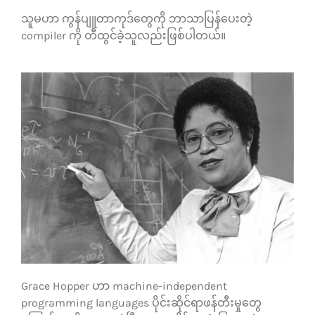
သူမဟာ ကွန်ပျူတာကုဒ်တွေကို ဘာသာပြန်ပေးတဲ့
compiler ကို တီထွင်ခဲ့သူလည်းဖြစ်ပါတယ်။
Grace Hopper ဟာ machine-independent
programming languages ပိုင်းဆိုင်ရာဖန်တီးမှုတွေ