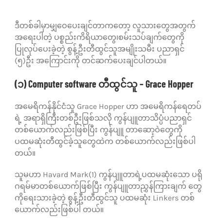
ဒီတစ်ခါမှာမျှဝေပေးချင်တာကတော့ လူသားတွေအတွက်
အရေးပါတဲ့ ပစ္စည်းကိရိယာတွေ၊စမ်းသပ်ချက်တွေကို
ပြုလုပ်ပေးခဲ့တဲ့ စွန့်ဦးတီထွင်သူအမျိုးသမီး ပညာရှင်
(၅)ဦး အကြောင်းကို တင်ဆက်ပေးချင်ပါတယ်။
(၁) Computer software တီထွင်သူ – Grace Hopper
အမေရိကန်နိုင်ငံသူ Grace Hopper ဟာ အမေရိကန်ရေတပ်
ရဲ့ အရာရှိကြီးတစ်ဦးဖြစ်သလို ကွန်ပျူတာသိပ္ပံပညာရှင်
တစ်ယောက်လည်းဖြစ်ပြီး ကွန်ပျူ တာဆော့ဝဲတွေကို
ပထမဆုံးတီထွင်ခဲ့သူတွေထဲက တစ်ယောက်လည်းဖြစ်ပါ
တယ်။
သူမဟာ Havard Mark(1) ကွန်ပျူတာရဲ့ပထမဆုံးသော ပရို
ဂရမ်မာတစ်ယောက်ဖြစ်ပြီး ကွန်ပျူတာညွှန်ကြားချက် တွေ
ကိုရေးသားခဲ့တဲ့ စွန့်ဦးတီထွင်သူ ပထမဆုံး Linkers တစ်
ယောက်လည်းဖြစ်ပါ တယ်။