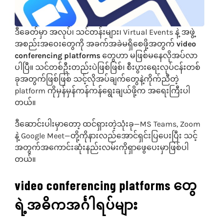
သုံးသပ်ချက်များ
ဒီခေတ်မှာ အလုပ်၊ သင်တန်းများ၊ Virtual Events နဲ့ အဖွဲ့
အစည်းအဝေးတွေကို အခက်အခဲမရှိစေဖို့အတွက်
video
ဆက်သွယ်ရန်
conferencing platforms
တွေဟာ မဖြစ်မနေလိုအပ်လာ
ပါပြီ။ သင်တစ်ဦးတည်းပဲဖြစ်ဖြစ်၊ စီးပွားရေးလုပ်ငန်းတစ်
ခုအတွက်ဖြစ်ဖြစ် သင့်လိုအပ်ချက်တွေနဲ့ကိုက်ညီတဲ့
platform ကိုမှန်မှန်ကန်ကန်ရွေးချယ်ဖို့က အရေးကြီးပါ
တယ်။
ဒီဆောင်းပါးမှာတော့ ထင်ရှားတဲ့သုံးခု—MS Teams, Zoom
နဲ့ Google Meet—တို့ကိုနားလည်အောင်ရှင်းပြပေးပြီး သင့်
အတွက်အကောင်းဆုံးနည်းလမ်းကိုရှာဖွေပေးမှာဖြစ်ပါ
တယ်။
video conferencing platforms တွေ
ရဲ့အဓိကအင်္ဂါရပ်များ