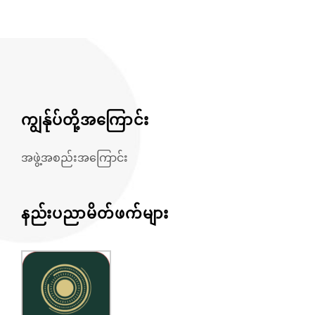
ကျွန်ုပ်တို့အကြောင်း
အဖွဲ့အစည်းအကြောင်း
နည်းပညာမိတ်ဖက်များ