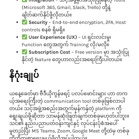
(Microsoft 365, Gmail, Slack, Trello) တို့နဲ့
ချိတ်ဆက်နိုင်ဖို့လိုတယ်။
Security
– End-to-end encryption, 2FA, Host
controls စနစ် ရှိမရှိ။
User Experience (UX)
– UI ရှင်းလင်းမှု၊
Function တွေအတွက် Training လို/မလို။
Subscription Cost
– Free version မှာ အသုံးပြု
နိုင်တဲ့ feature တွေဟာလည်းအရေးကြီးပါတယ်။
နိဂုံးချုပ်
ယနေ့ခေတ်မှာ ဗီဒီယိုကွန်ဖရင့် ပလပ်ဖောင်းများ ဟာ တက
ယ့်အရေးကြီးတဲ့ communication tool တစ်ခုဖြစ်လာပါ
တယ်။ သင့်အဖွဲ့အစည်းအတွက်မှန်ကန်တဲ့ platform ကို
ရွေးချယ်ဖို့ဆိုတာ သာမန်ဆုံးဖြတ်ချက်တစ်ခုမဟုတ်ပါဘူး။
သင်၏ နည်းပညာပတ်ဝန်းကျင်နှင့် လုပ်ငန်းပုံစံအပေါ်
မူတည်ပြီး MS Teams, Zoom, Google Meet တို့ထဲမှ တစ်ခု
ကိုတိကျစွာရွေးချယ်ဖို့လိုအပ်ပါတယ်။