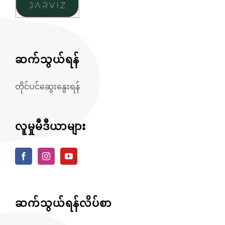
ဆက်သွယ်ရန်
တိုင်ပင်ဆွေးနွေးရန်
လူမှုမီဒီယာများ
ဆက်သွယ်ရန်လိပ်စာ