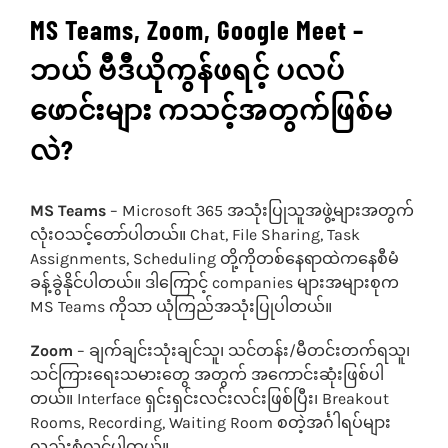
MS Teams, Zoom, Google Meet –
ဘယ် ဗီဒီယိုကွန်ဖရင့် ပလပ်
ဖောင်းများ ကသင့်အတွက်ဖြစ်မ
လဲ?
MS Teams
– Microsoft 365 အသုံးပြုသူအဖွဲ့များအတွက်
လုံးဝသင့်တော်ပါတယ်။ Chat, File Sharing, Task
Assignments, Scheduling တို့ကိုတစ်နေရာထဲကနေစီမံ
ခန့်ခွဲနိုင်ပါတယ်။ ဒါကြောင့် companies များအများစုက
MS Teams ကိုသာ ယုံကြည်အသုံးပြုပါတယ်။
Zoom
– ချက်ချင်းသုံးချင်သူ၊ သင်တန်း/မီတင်းတက်ရသူ၊
သင်ကြားရေးသမားတွေ အတွက် အကောင်းဆုံးဖြစ်ပါ
တယ်။ Interface ရှင်းရှင်းလင်းလင်းဖြစ်ပြီး၊ Breakout
Rooms, Recording, Waiting Room စတဲ့အင်္ဂါရပ်များ
လည်းစုံလင်ပါတယ်။