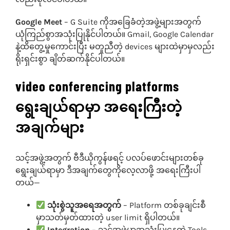
Google Meet
– G Suite ကိုအခြေခံတဲ့အဖွဲ့များအတွက်
ယုံကြည်စွာအသုံးပြုနိုင်ပါတယ်။ Gmail, Google Calendar
နဲ့ထိတွေ့မှုကောင်းပြီး မတူညီတဲ့ devices များထဲမှာမှလည်း
ရိုးရှင်းစွာ ချိတ်ဆက်နိုင်ပါတယ်။
video conferencing platforms
ရွေးချယ်ရာမှာ အရေးကြီးတဲ့
အချက်များ
သင့်အဖွဲ့အတွက် ဗီဒီယိုကွန်ဖရင့် ပလပ်ဖောင်းများတစ်ခု
ရွေးချယ်ရာမှာ ဒီအချက်တွေကိုလေ့လာဖို့ အရေးကြီးပါ
တယ်—
သုံးစွဲသူအရေအတွက်
– Platform တစ်ခုချင်းစီ
မှာသတ်မှတ်ထားတဲ့ user limit ရှိပါတယ်။
Integration
– သင့်အဖွဲ့မှာအသုံးပြုနေတဲ့ Tools