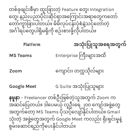
တစ်ခုချင်းစီမှာ ထူးခြားတဲ့ Feature တွေ၊ Integration
တွေ၊ နည်းပညာပိုင်းဆိုင်ရာအကြောင်းအရာတွေကတော်
တော်ကွာခြားပါတယ်။ မိမိလုပ်ငန်းပုံစံနဲ့သင့်တော်တဲ့
အင်္ဂါရပ်တွေပါရှိမရှိကို စဉ်းစားဖို့လိုပါတယ်။
Platform
အသုံးပြုသူအရေအတွက်
MS Teams
Enterprise ကြီးများအထိ
Zoom
ကျောင်း၊ တက္ကသိုလ်များ
Google Meet
G Suite အသုံးပြုသူများ
နမူနာ
– Freelancer တစ်ဦးဖြစ်တဲ့သူအတွက် Zoom က
အဆင်ပြေတယ်။ ဒါပေမယ့် လူဦးရေ ၂၀၀ ကျော်အဖွဲ့တွေ
အတွက်တော့ MS Teams ပိုသင့်လျော်နိုင်ပါတယ်။ Gmail
သုံးတဲ့ အဖွဲ့တွေအတွက် Google Meet ကလည်း ရိုးရှင်းမှုနဲ့
စွမ်းဆောင်ရည်ကိုပေးနိုင်ပါတယ်။