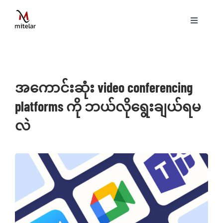
Skip
to
Toggle
content
Navigati
ပင်မစာမျက်နှာ
နည်းပညာ
အကောင်းဆုံး video conferencing
platforms ကို ဘယ်လိုရွေးချယ်ရမ
ဝန်ဆောင်မှုများ
လဲ
ပရောဂျက်များ
ဗွီဒီယိုများ
ဆောင်းပါးများ