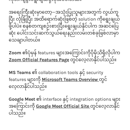
အရေးကြီးဆုံးမှာတော့—အသုံးပြုသူများအတွက် လွယ်ကူ
ပြီး လုံခြုံပြီး အထိရောက်ဆုံးဖြစ်တဲ့ solution ကိုရွေးချယ်
ဖို့ပါပဲ။ စနစ်တကျစဉ်းစားပြီးရွေးချယ်နိုင်ပါက အဆင်ပြေ
ဆုံး ပေါင်းသင်းဆက်သွယ်ရေးနည်းလမ်းတစ်ခုဖြစ်လာမှာ
သေချာပါတယ်။
Zoom
၏ပုံမှန် features များအကြောင်းကိုပိုမိုသိရှိလိုပါက
Zoom Official Features Page
တွင်လေ့လာနိုင်ပါသည်။
MS Teams
၏ collaboration tools နှင့် security
features များကို
Microsoft Teams Overview
တွင်
လေ့လာနိုင်ပါသည်။
Google Meet
၏ interface နှင့် integration options များ
အကြောင်းကို
Google Meet Official Site
တွင်လေ့လာနိုင်
ပါသည်။