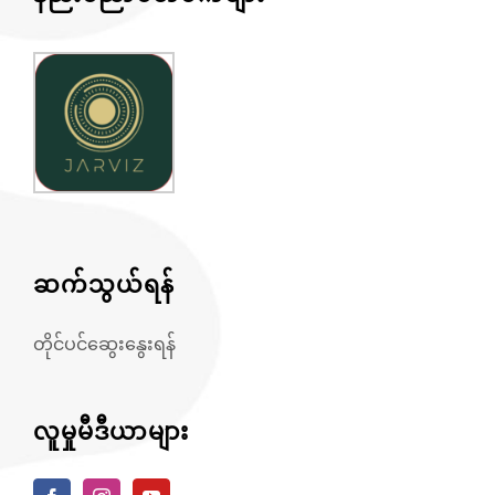
ဆက်သွယ်ရန်
တိုင်ပင်ဆွေးနွေးရန်
လူမှုမီဒီယာများ