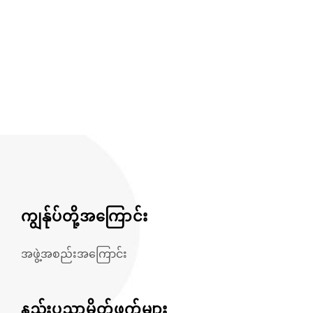
ကျွန်ုပ်တို့အကြောင်း
အဖွဲ့အစည်းအကြောင်း
နည်းပညာမိတ်ဖက်များ