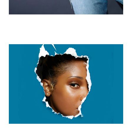
သုံးသပ်ချက်များ
ဆက်သွယ်ရန်