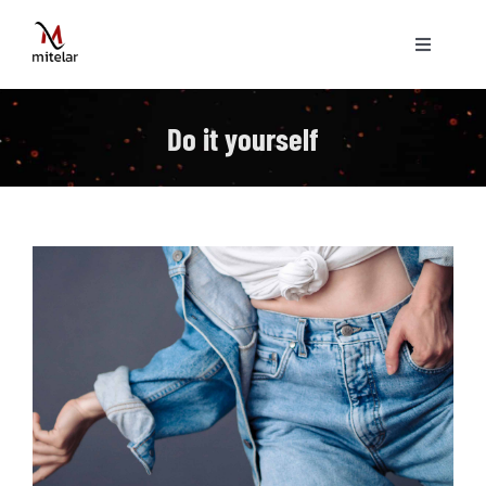
Skip
to
Toggle
content
Navigati
ပင်မစာမျက်နှာ
Do it yourself
နည်းပညာ
ဝန်ဆောင်မှုများ
ပရောဂျက်များ
ဗွီဒီယိုများ
ဆောင်းပါးများ