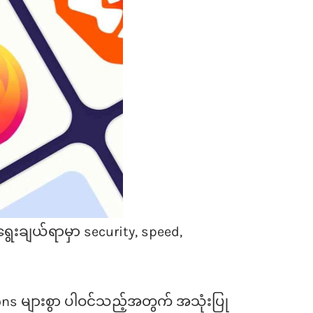
ွေးချယ်ရာမှာ security, speed,
ions များစွာ ပါဝင်သည့်အတွက် အသုံးပြု