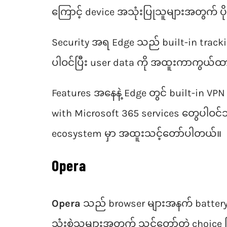
ကြောင့် device အသုံးပြုသူများအတွက် ပိ
Security အရ Edge သည် built-in trackin
ပါဝင်ပြီး user data ကို အထူးကာကွယ်
Features အနေနဲ့ Edge တွင် built-in VPN 
with Microsoft 365 services တွေပါဝင်သည်
ecosystem မှာ အထူးသင့်တော်ပါတယ်။
Opera
Opera
သည် browser များအနက် battery sav
သုံးစွဲသူများအတွက် သင့်တော်တဲ့ choice