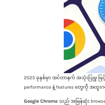
2025 ခုနှစ်မှာ အင်တာနက် အသုံးပြုမှု မြ
performance နဲ့ features တွေကို အထူးဂရု
Google Chrome
သည် အမြန်ဆုံး browser 