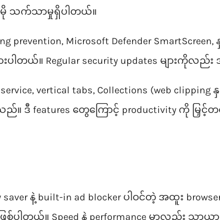
ုမို သက်သာမှုရှိပါတယ်။
g prevention, Microsoft Defender SmartScreen, နှင
ထားပါတယ်။ Regular security updates များကိုလည်
service, vertical tabs, Collections (web clipping နှ
။ ဒီ features တွေကြောင့် productivity ကို မြှင့်တင်န
er နဲ့ built-in ad blocker ပါဝင်တဲ့ အထူး browser တ
 ဖြစ်ပါတယ်။ Speed နဲ့ performance မှာလည်း သာယာပြီ