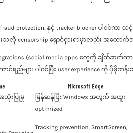
aud protection, နှင့် tracker blocker ပါဝင်ကာ သင့် 
ပေးသလို censorship ရှောင်ရှားရာမှာလည်း အထောက
egrations (social media apps တွေကို ချိတ်ဆက်ထားနို
ာင်ရည်များ ပါဝင်ပြီး user experience ကို ပိုမိုဆ
me
Microsoft Edge
သုံးပြုမှု
မြန်ဆန်ပြီး Windows အတွက် အထူး
optimized
Tracking prevention, SmartScreen,