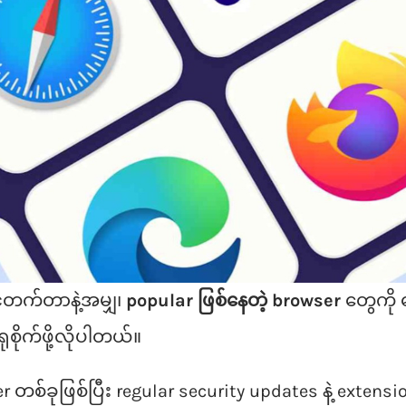
င့်တက်တာနဲ့အမျှ၊
popular ဖြစ်နေတဲ့ browser
တွေကို ရ
စိုက်ဖို့လိုပါတယ်။
တစ်ခုဖြစ်ပြီး regular security updates နဲ့ extens