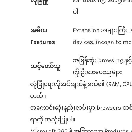
လုံခြုံမှု
sandboxing, Google S
ပါ
အဓိက
Extension အများကြီး, 
Features
devices, incognito m
အမြန်ဆုံး browsing နှင
သင့်တော်သူ
ကို ဦးစားပေးသူများ
လုံခြုံရေးလိုအပ်ချက်နဲ့ စက်၏ (RAM, CP
တယ်။
အကောင်းဆုံးနည်းလမ်းမှာ browsers တစ်ခုပ
ရာကို အသုံးပြုပါ။
Microsoft 365 နဲ့ အခြားသော Products မ