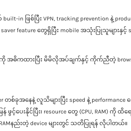
lt-in ဖြစ်ပြီး VPN, tracking prevention နဲ့ prod
y saver feature တွေရှိပြီး mobile အသုံးပြုသူများနှ
အဓိကထားပြီး မိမိလိုအပ်ချက်နှင့် ကိုက်ညီတဲ့ browse
တစ်ခုအနေနဲ့ လူသိများပြီး speed နဲ့ performance က
ွင့်ပေးနိုင်ပြီး၊ resource တွေ (CPU, RAM) ကို ထိရော
 RAMနည်းတဲ့ device များတွင် သတိပြုရန် လိုပါတယ်။