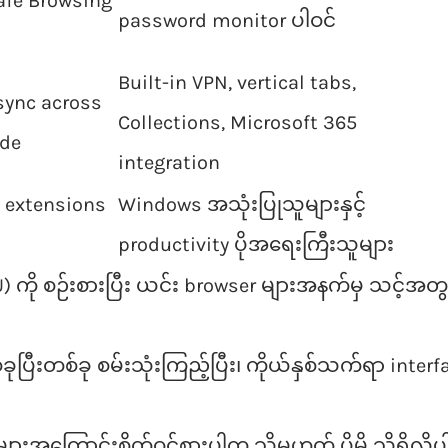
afe Browsing
password monitor ပါဝင်
Built-in VPN, vertical tabs,
sync across
Collections, Microsoft 365
ode
integration
့် extensions
Windows အသုံးပြုသူများနှင့်
productivity ပိုအရေးကြီးသူများ
U) ကို စဉ်းစားပြီး ယင်း browser များအနက်မှ သင့်အတ
ြီးတစ်ခု စမ်းသုံးကြည့်ပြီး၊ ကိုယ်နှစ်သက်ရာ interf
ျားအကြောင်းစိတ်ဝင်စားပါက သို့မဟုတ် ပိုမို သိရှိလိ