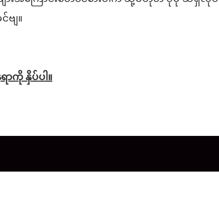
င်ဗျ။
ကို နှိပ်ပါ
။