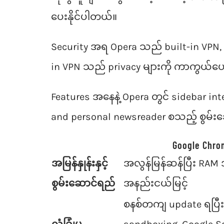
ပေးနိုင်ပါတယ်။
Security အရ Opera သည် built-in VPN, fr
in VPN သည် privacy များကို ကာကွယ်
Features အနေနဲ့ Opera တွင် sidebar int
and personal newsreader စသည့် စွမ်းဆေ
Google Chro
အမြန်နှုန်းနှင့်
အလွန်မြန်ဆန်ပြီး RAM အ
စွမ်းဆောင်ရည်
အနည်းငယ်မြင့်
စနစ်တကျ update ရပြီး