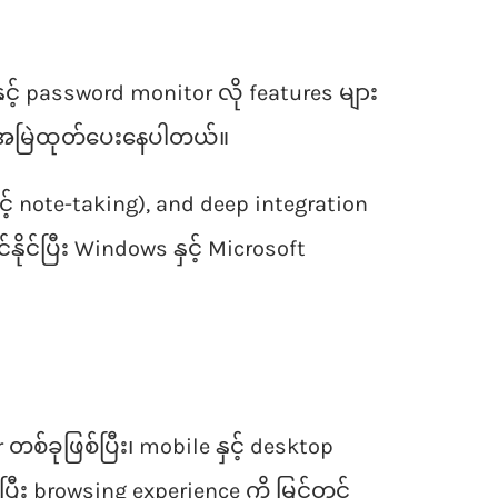
့် password monitor လို features များ
း အမြဲထုတ်ပေးနေပါတယ်။
င့် note-taking), and deep integration
ိုင်ပြီး Windows နှင့် Microsoft
စ်ခုဖြစ်ပြီး၊ mobile နှင့် desktop
း browsing experience ကို မြှင့်တင်