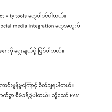
uctivity tools တွေပါဝင်ပါတယ်။
င့် social media integration တွေအတွက်
r ကို ရွေးချယ်ဖို့ ဖြစ်ပါတယ်။
ောင်းမွန်မှုကြောင့် စိတ်ချရပါတယ်။
က်စွာ စီမံခန့်ခွဲပါတယ်။ သို့သော် RAM