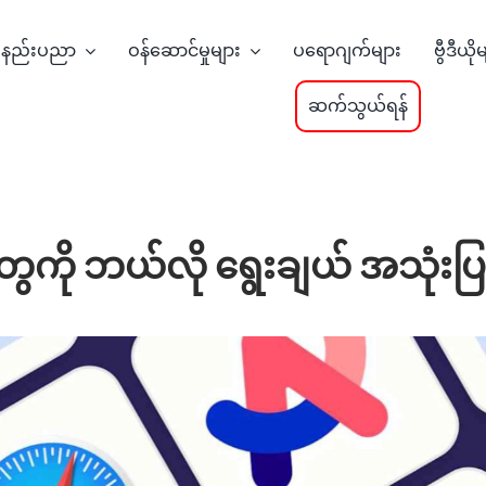
နည်းပညာ
ဝန်ဆောင်မှုများ
ပရောဂျက်များ
ဗွီဒီယို
ဆက်သွယ်ရန်
r တွေကို ဘယ်လို ရွေးချယ် အသုံး