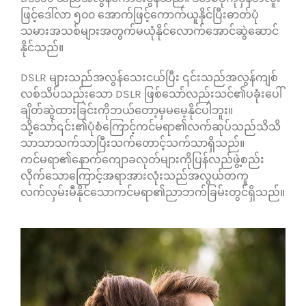
ဖြင့်ဒေါ်လာ ၅၀၀ အောက်ဖြင့်ကောက်ယူနိုင်ပြီးဓာတ်ပုံ
သမားအသစ်များအတွက်မယုံနိုင်လောက်အောင်ဆွဲဆောင်
နိုင်သည်။
DSLR များသည်အလွန်သေးငယ်ပြီး ၎င်းသည်အလွန်ကျစ်
လစ်သိပ်သည်းသော DSLR ဖြစ်သော်လည်းသင်၏ပခုံးပေါ်
ချိတ်ဆွဲထားခြင်းကိုဘယ်တော့မှမမေ့နိုင်ပါဘူး။
သို့သော်၎င်း၏ပုံစံကြောင့်ကင်မရာ၏လက်ဆုပ်သည်သိသိ
သာသာသက်သာပြီးသက်တောင့်သက်သာရှိသည်။
ကင်မရာ၏နောက်ကျောခလုတ်များကိုပြန်လည်ဖွဲ့စည်း
လိုက်သောကြောင့်အရာအားလုံးသည်အလွယ်တကူ
လက်လှမ်းမီနိုင်သောကင်မရာ၏ညာဘက်ခြမ်းတွင်ရှိသည်။