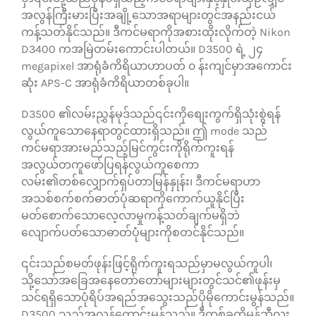
အလွန်ကြီးမားပြီးအချို့သောအရာများတွင်အနည်းငယ်
ကန့်သတ်နိုင်သည်။ ဒီကင်မရာကိုအစားထိုးလိုက်တဲ့ Nikon
D3400 ကအမြဲတမ်းကောင်းပါတယ်။ D3500 ရဲ့ ၂၄
megapixel အာရုံခံကိရိယာဟာပတ် ၀ န်းကျင်မှာအကောင်း
ဆုံး APS-C အာရုံခံကိရိယာတစ်ခုပါ။
D3500 ၏လမ်းညွှန်မုဒ်သည်၎င်းကိုစျေးကွက်ရှိသုံးစွဲရန်
လွယ်ကူသောနေရာတွင်ထားရှိသည်။ ဤ mode သည်
ကင်မရာအားမည်သည့်မြင်ကွင်းကိုရိုက်ကူးရန်
အလွယ်တကူဖော်ပြရန်လွယ်ကူစေကာ
လမ်း၏တစ်လျှောက်ရှပ်တာမြန်နှုန်း၊ ဒီကင်မရာဟာ
အသစ်စက်စက်ဓာတ်ပုံဆရာကိုကောက်ယူနိုင်ပြီး
မတ်စောက်သောလေ့လာမှုကန့်သတ်ချက်မရှိဘဲ
လျောက်ပတ်သောဓာတ်ပုံများကိုစတင်နိုင်သည်။
၎င်းသည်စမတ်ဖုန်းဖြင့်ရိုက်ကူးရသည်မှာမလွယ်ကူပါ၊
သို့သော်အခြေအနေတော်တော်များများတွင်သင်၏ဖုန်းမှ
သင်ရရှိသောပုံရိပ်အရည်အသွေးသည်ပိုမိုကောင်းမွန်သည်။
D3500 သည်အလွန်ကောင်းမွန်သည်။ ဒီတစ်ခုကိုမှန်ဘီလူး