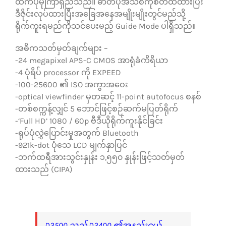
ထက်ပိုမိုကြာရှည်သည်။ ဓာတ်ပုံအသစ်ကိုစိတ်ထဲထားပြီး
ဒီဇိုင်းလုပ်ထားပြီးအခြေအနေအမျိုးမျိုးတွင်မည်သို့
ရိုက်ကူးရမည်ကိုသင်ပေးမည့် Guide Mode ပါရှိသည်။
အဓိကသတ်မှတ်ချက်များ –
-24 megapixel APS-C CMOS အာရုံခံကိရိယာ
-4 ပုံရိပ် processor ကို EXPEED
-100-25600 ၏ ISO အကွာအဝေး
-optical viewfinder မှတဆင့် 11-point autofocus စနစ်
-တစ်စက္ကန့်လျှင် 5 ဘောင်ဖြင့်စဉ်ဆက်မပြတ်ရိုက်
-‘Full HD’ 1080 / 60p ဗီဒီယိုရိုက်ကူးနိုင်ခြင်း
-ရုပ်ပုံလွှဲပြောင်းမှုအတွက် Bluetooth
-921k-dot ပုံသေ LCD မျက်နှာပြင်
-ဘက်ထရီအားသွင်းနှုန်း ၁,၅၅၀ နှုန်းဖြင့်သတ်မှတ်
ထားသည် (CIPA)
D3500 သည် D3400 ၏အနည်းငယ်