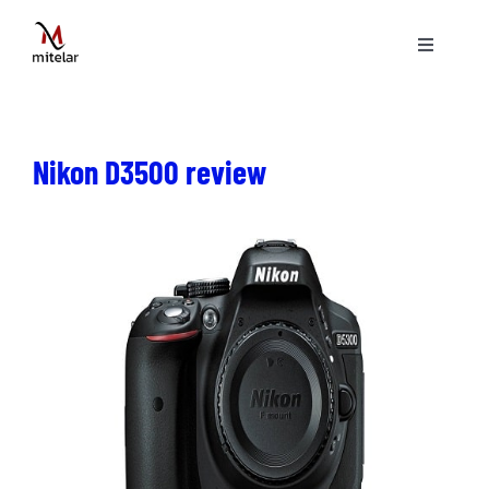
Skip
to
Toggle
content
Navigati
ပင်မစာမျက်နှာ
Nikon D3500 review
နည်းပညာ
ဝန်ဆောင်မှုများ
ပရောဂျက်များ
ဗွီဒီယိုများ
ဆောင်းပါးများ