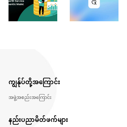
ကျွန်ုပ်တို့အကြောင်း
အဖွဲ့အစည်းအကြောင်း
နည်းပညာမိတ်ဖက်များ