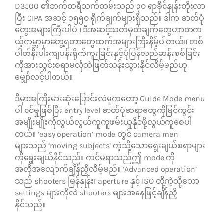
D3500 ၏ဘက်ထရီသက်တမ်းသည် ၃၀ ရာခိုင်နှုန်းတိုးလာ
ပြီး CIPA အဆင့် ၁၅၅၀ ရိုက်ချက်များရှိသည်။ ဒါက ဓာတ်ပုံ
တွေအများကြီးပါပဲ ၊ ဒီအဆင့်သတ်မှတ်ချက်တွေဟာတက
ယ့်ကမ္ဘာမှာတွေ့ရတာတွေထက်အများကြီးနိမ့်ပါတယ်။ တစ်
ပါတ်နီးပါးကျပန်းရိုက်ကူးခြင်းနှင့်ပုံပြန်လည်ဆန်းစစ်ခြင်း
ကိုအားသွင်းစရာမလိုဘဲဖြတ်သန်းသွားနိုင်လိမ့်မည်ဟု
မျှော်လင့်ပါတယ်။
ဒီမှာအကြီးမားဆုံးပြောင်းလဲမှုကတော့ Guide Mode menu
ပါ ၀င်မှုဖြစ်ပြီး entry level ဓာတ်ပုံဆရာတွေကိုမြင်ကွင်း
အမျိုးမျိုးကိုလွယ်လွယ်ကူကူဖမ်းယူနိုင်ဖို့လွယ်ကူစေပါ
တယ်။ ‘easy operation’ mode တွင် camera men
များသည် ‘moving subjects’ ကဲ့သို့သောရွေးချယ်စရာများ
ကိုရွေးချယ်နိုင်သည်။ ကင်မရာသည်ဤ mode ကို
အလိုအလျောက်ချိန်ညှိလိမ့်မည်။ ‘Advanced operation’
သည် shooters မြန်နှုန်း၊ aperture နှင့် ISO တို့ကဲ့သို့သော
settings များကိုလဲ shooters များအနေဖြင့်ချိန်ညှိ
နိုင်သည်။