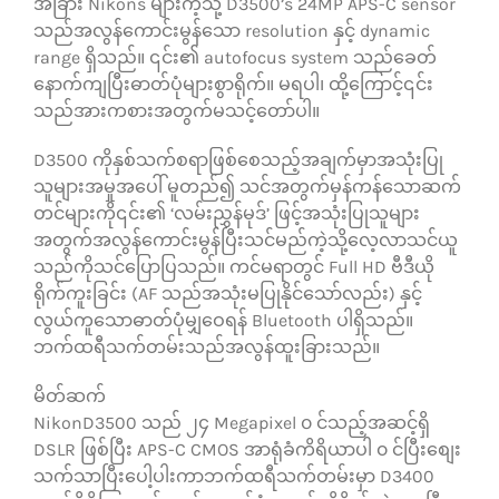
အခြား Nikons များကဲ့သို့ D3500’s 24MP APS-C sensor
သည်အလွန်ကောင်းမွန်သော resolution နှင့် dynamic
range ရှိသည်။ ၎င်း၏ autofocus system သည်ခေတ်
နောက်ကျပြီးဓာတ်ပုံများစွာရိုက်။ မရပါ၊ ထို့ကြောင့်၎င်း
သည်အားကစားအတွက်မသင့်တော်ပါ။
D3500 ကိုနှစ်သက်စရာဖြစ်စေသည့်အချက်မှာအသုံးပြု
သူများအမှုအပေါ် မူတည်၍ သင်အတွက်မှန်ကန်သောဆက်
တင်များကို၎င်း၏ ‘လမ်းညွှန်မုဒ်’ ဖြင့်အသုံးပြုသူများ
အတွက်အလွန်ကောင်းမွန်ပြီးသင်မည်ကဲ့သို့လေ့လာသင်ယူ
သည်ကိုသင်ပြောပြသည်။ ကင်မရာတွင် Full HD ဗီဒီယို
ရိုက်ကူးခြင်း (AF သည်အသုံးမပြုနိုင်သော်လည်း) နှင့်
လွယ်ကူသောဓာတ်ပုံမျှဝေရန် Bluetooth ပါရှိသည်။
ဘက်ထရီသက်တမ်းသည်အလွန်ထူးခြားသည်။
မိတ်ဆက်
NikonD3500 သည် ၂၄ Megapixel ၀ င်သည့်အဆင့်ရှိ
DSLR ဖြစ်ပြီး APS-C CMOS အာရုံခံကိရိယာပါ ၀ င်ပြီးစျေး
သက်သာပြီးပေါ့ပါးကာဘက်ထရီသက်တမ်းမှာ D3400