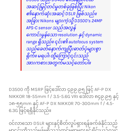
အဆင့်မြှင့်တင်မှုတစ်ခုဖြစ်ပြီး Nikon
၏နောက်ဆုံးအဆင့် DSLR ဖြစ်သည်။
အခြား Nikons များကဲ့သို့ D3500’s 24MP
APS-C sensor သည်အလွန်
ကောင်းမွန်သော resolution နှင့် dynamic
range ရှိသည်။ ၎င်း၏ autofocus system
သည်ခေတ်နောက်ကျပြီးဓာတ်ပုံများစွာ
ရိုက်။ မရပါ၊ ထို့ကြောင့်၎င်းသည်
အားကစားအတွက်မသင့်တော်ပါ။
D3500 ကို MSRP ဖြင့်ဒေါ်လာ ၄၉၉.၉၅ ဖြင့် AF-P DX
NIKKOR 18-55mm f / 3.5-5.6G VR၊ ဒေါ်လာ ၈၄၉.၉၅ နှင့်
၁၈-၅၅mm နှင့် AF-P DX NIKKOR 70-300mm f / 4.5-
6.3G ဖြင့်ရရှိနိုင်သည်။
၀င်လာသော DSLR များနှင့်စိတ်လှုပ်ရှားရန်ခက်ခဲနိုင်သည်
မှာ၎င်းတို့သည်မှန်မရှိသည့်ကင်မရာများနှင့်နှိုင်းယှဉ်လျှင်