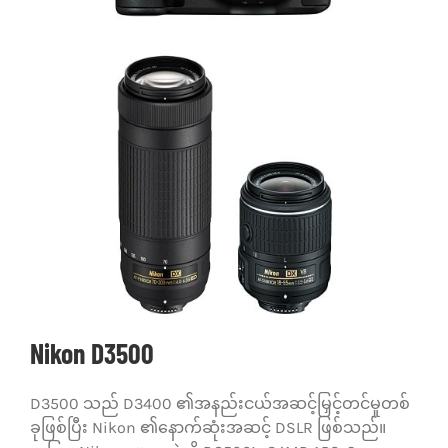
သုံးသပ်ချက်များ
ဆက်သွယ်ရန်
Nikon D3500
D3500 သည် D3400 ၏အနည်းငယ်အဆင့်မြှင့်တင်မှုတစ်
ခုဖြစ်ပြီး Nikon ၏နောက်ဆုံးအဆင့် DSLR ဖြစ်သည်။