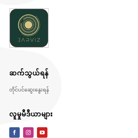
ဆက်သွယ်ရန်
တိုင်ပင်ဆွေးနွေးရန်
လူမှုမီဒီယာများ