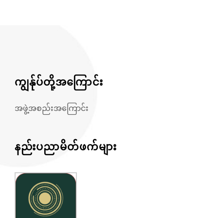
ကျွန်ုပ်တို့အကြောင်း
အဖွဲ့အစည်းအကြောင်း
နည်းပညာမိတ်ဖက်များ