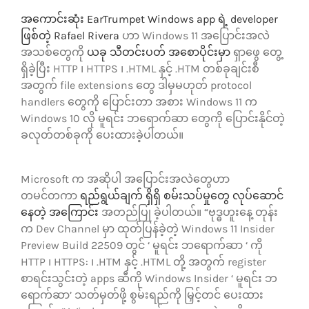
အကောင်းဆုံး EarTrumpet Windows app ရဲ့ developer
ဖြစ်တဲ့ Rafael Rivera
ဟာ Windows 11 အပြောင်းအလဲ
အသစ်တွေကို
ယခု သီတင်းပတ် အစောပိုင်းမှ
ာ ရှာဖွေ တွေ့
ရှိခဲ့ပြီး HTTP ၊ HTTPS ၊ .HTML နှင့် .HTM တစ်ခုချင်းစီ
အတွက် file extensions တွေ ဒါမှမဟုတ် protocol
handlers တွေကို ပြောင်းတာ အစား Windows 11 က
Windows 10 လို မူရင်း ဘရောက်ဆာ တွေကို ပြောင်းနိုင်တဲ့
ခလုတ်တစ်ခုကို ပေးထားခဲ့ပါတယ်။
Microsoft က အဆိုပါ အပြောင်းအလဲတွေဟာ
တမင်တကာ
ရည်ရွယ်ချက် ရှိရှိ စမ်းသပ်မှုတွေ လုပ်ဆောင်
နေတဲ့ အကြောင်း
အတည်ပြု ခဲ့ပါတယ်။ “ဗုဒ္ဓဟူးနေ့ တုန်း
က Dev Channel မှာ ထုတ်ပြန်ခဲ့တဲ့ Windows 11 Insider
Preview Build 22509 တွင် ‘ မူရင်း ဘရောက်ဆာ ‘ ကို
HTTP ၊ HTTPS: ၊ .HTM နှင့် .HTML တို့ အတွက် register
စာရင်းသွင်းတဲ့ apps ဆီကို Windows Insider ‘ မူရင်း ဘ
ရောက်ဆာ’ သတ်မှတ်ဖို့ စွမ်းရည်ကို မြှင့်တင် ပေးထား