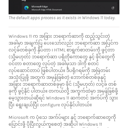
The default apps process as it exists in Windows 11 today.
Windows 11 က အခြား ဘရောက်ဆာကို ထည့်သွင်းတဲ့
အခါမှာ အချက်ပြ ပေးသော်လည်း ဘရောက်ဆာ အပြင်က
လင့်ခ်တစ်ခုကို နှိပ်တာ ၊ HTML စာရွက်စာတမ်းကို ဖွင့်တာ
(သို့မဟုတ်) ဘရောက်ဆာ ပရိုတိုကောတွေ နှင့် ဖိုင်တွေကို
ဝင်တာ စတာတွေ လုပ်တဲ့ အခါမှသာ ဒါကို စတင်
လုပ်ဆောင်တာပဲ ဖြစ်ပါတယ်။ ဒီပရိုဂရမ်ကို အမြဲတမ်း
အသုံးပြုဖို့ အတွက် အမှန်ခြစ်တဲ့ ဘောက်စ်တစ်ခုနှင့်
အခြား ဘရောက်ဆာတစ်ခုမှာ ဖိုင် (သို့မဟုတ်) လင့်ခ် တစ်
ခုကို ဖွင့်နိုင် ပါတယ်။ တကယ်လို့ အကွက်ထဲမှာ အမှန်ခြစ်ဖို့
မေ့သွားတယ်ဆိုရင် Windows 11 ဆက်တင် အက်ပ်ကို သွား
ပြီး ရွေးချယ်ပြီး configure လုပ်နိုင်ပါတယ်။
Microsoft က ပုံသေ အက်ပ်များ နှင့် ဘရောက်ဆာတွေကို
ပြောင်းဖို့ ပိုပြီးလွယ်ကူစေတဲ့ အဆိုပါ Windows 11