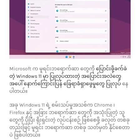
သုံးသပ်ချက်များ
ဆက်သွယ်ရန်
Microsoft က မူရင်းဘရောက်ဆာ တွေကို
ပြောင်းဖို့ခက်ခဲ
တဲ့ Windows 11 မှာ ပြုလုပ်ထားတဲ့ အပြောင်းအလဲတွေ
အပေါ် နောက်ကြောင်းပြန် ခြေရာခံရှာဖွေမှုတွေ ပြုလုပ်
နေ
ပါတယ်။
အခု Windows 11 ရဲ့ စမ်းသပ်မှုအသစ်က Chrome ၊
Firefox နှင့် အခြား ဘရောက်ဆာ တွေကို အသုံးပြုတဲ့ သူ
တွေကို ပိုပြီး ရိုးရှင်းတဲ့ လုပ်ငန်းစဉ် ဖြစ်စေဖို့ ခလုတ် တစ်ခု
တည်းဖြင့် မူရင်း ဘရောက်ဆာ တစ်ခု သတ်မှတ် နိုင်စေတာ
ပဲ ဖြစ်ပါတယ်။