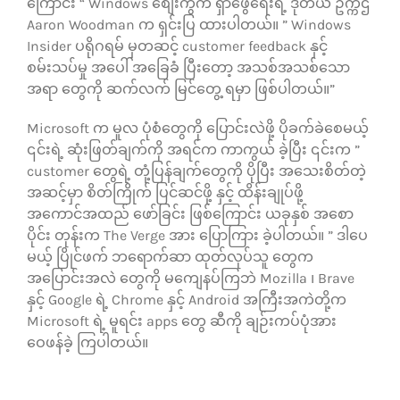
ကြောင်း “ Windows စျေးကွက် ရှာဖွေရေးရဲ့ ဒုတိယ ဥက္ကဌ
Aaron Woodman က ရှင်းပြ ထားပါတယ်။ ” Windows
Insider ပရိုဂရမ် မှတဆင့် customer feedback နှင့်
စမ်းသပ်မှု အပေါ် အခြေခံ ပြီးတော့ အသစ်အသစ်သော
အရာ တွေကို ဆက်လက် မြင်တွေ့ ရမှာ ဖြစ်ပါတယ်။”
Microsoft က မူလ ပုံစံတွေကို ပြောင်းလဲဖို့ ပိုခက်ခဲစေမယ့်
၎င်းရဲ့ ဆုံးဖြတ်ချက်ကို အရင်က ကာကွယ် ခဲ့ပြီး ၎င်းက ”
customer တွေရဲ့ တုံ့ပြန်ချက်တွေကို ပိုပြီး အသေးစိတ်တဲ့
အဆင့်မှာ စိတ်ကြိုက် ပြင်ဆင်ဖို့ နှင့် ထိန်းချုပ်ဖို့
အကောင်အထည် ဖော်ခြင်း ဖြစ်ကြောင်း ယခုနှစ် အစော
ပိုင်း တုန်းက The Verge အား ပြောကြား ခဲ့ပါတယ်။ ” ဒါပေ
မယ့် ပြိုင်ဖက် ဘရောက်ဆာ ထုတ်လုပ်သူ တွေက
အပြောင်းအလဲ တွေကို မကျေနပ်ကြဘဲ Mozilla ၊ Brave
နှင့် Google ရဲ့ Chrome နှင့် Android အကြီးအကဲတို့က
Microsoft ရဲ့ မူရင်း apps တွေ ဆီကို ချဉ်းကပ်ပုံအား
ဝေဖန်ခဲ့ ကြပါတယ်။