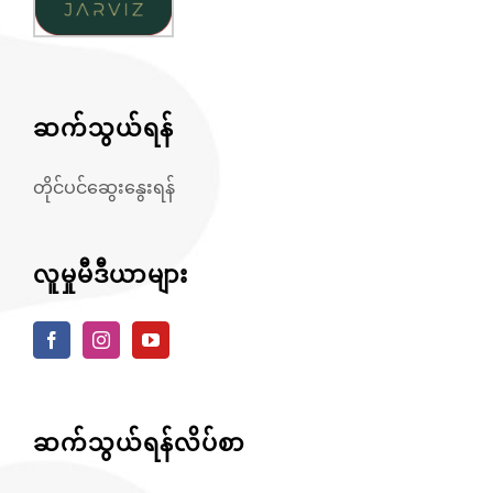
ဆက်သွယ်ရန်
တိုင်ပင်ဆွေးနွေးရန်
လူမှုမီဒီယာများ
ဆက်သွယ်ရန်လိပ်စာ