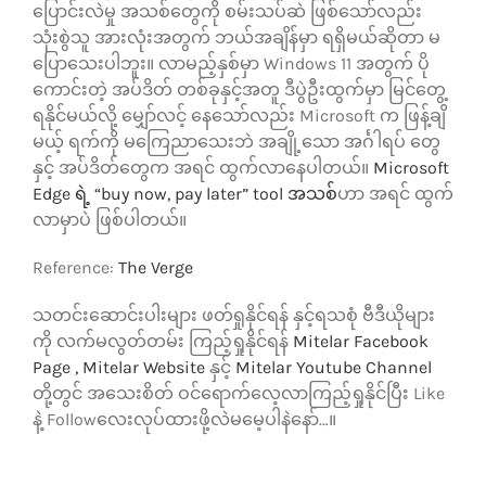
ပြောင်းလဲမှု အသစ်တွေကို စမ်းသပ်ဆဲ ဖြစ်သော်လည်း
သုံးစွဲသူ အားလုံးအတွက် ဘယ်အချိန်မှာ ရရှိမယ်ဆိုတာ မ
ပြောသေးပါဘူး။ လာမည့်နှစ်မှာ Windows 11 အတွက် ပို
ကောင်းတဲ့ အပ်ဒိတ် တစ်ခုနှင့်အတူ ဒီပွဲဦးထွက်မှာ မြင်တွေ့
ရနိုင်မယ်လို့ မျှော်လင့် နေသော်လည်း Microsoft က ဖြန့်ချိ
မယ့် ရက်ကို မကြေညာသေးဘဲ အချို့သော အင်္ဂါရပ် တွေ
နှင့် အပ်ဒိတ်တွေက အရင် ထွက်လာနေပါတယ်။
Microsoft
Edge ရဲ့ “buy now, pay later” tool အသစ်
ဟာ အရင် ထွက်
လာမှာပဲ ဖြစ်ပါတယ်။
Reference:
The Verge
သတင်းဆောင်းပါးများ ဖတ်ရှုနိုင်ရန် နှင့်ရသစုံ ဗီဒီယိုများ
ကို လက်မလွတ်တမ်း ကြည့်ရှုနိုင်ရန်
Mitelar Facebook
Page ,
Mitelar Website
နှင့်
Mitelar Youtube Channel
တို့တွင် အသေးစိတ် ဝင်ရောက်လေ့လာကြည့်ရှုနိုင်ပြီး Like
နဲ့ Followလေးလုပ်ထားဖို့လဲမမေ့ပါနဲနော်…။