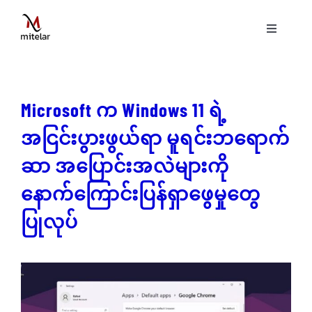
Skip
to
Toggle
content
Navigati
ပင်မစာမျက်နှာ
Microsoft က Windows 11 ရဲ့
နည်းပညာ
အငြင်းပွားဖွယ်ရာ မူရင်းဘရောက်
ဝန်ဆောင်မှုများ
ဆာ အပြောင်းအလဲများကို
နောက်ကြောင်းပြန်ရှာဖွေမှုတွေ
ပရောဂျက်များ
ပြုလုပ်
ဗွီဒီယိုများ
ဆောင်းပါးများ