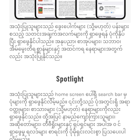
အသုံးပြုသူများသည် ခွေးပေါက်များ (သို့မဟုတ်) ပန်းများ
စသည့် သတင်းအချက်အလက်များကို ရှာဖွေရန် ပုံကိုနှိပ်
ပြီး ရှာဖွေနိုင်ပါသည်။ အနုပညာ၊ စာအုပ်များ၊ သဘာဝ၊
အိမ်မွေးတိရစ္ဆာန်များနှင့် အထင်ကရ နေရာများအတွက်
လည်း အသုံးပြုနိုင်သည်။
Spotlight
အသုံးပြုသူများသည် home screen ပေါ်ရှိ search bar မှ
ပုံများကို ရှာဖွေနိုင်လိမ့်မည်။ ၎င်းတို့သည် ပုံအတွင်းရှိ အရာ
ဝတ္ထုများ၊ စာသားများ (သို့မဟုတ်) နေရာများကိုလည်း
ရှာဖွေနိုင်သည်။ ထို့အပြင် နာမည်ကျော်ကြားသူများ၊
အဆိုတော်များ၊ တီဗီရှိုးများနှင့် ရုပ်ရှင်များ အပါအ ၀ င်
ရှာဖွေမှု ရလဒ်များ စာရင်းကို ပိုမိုရှင်းလင်းစွာ ပြသပေးပါ
လိမ့်မည်။