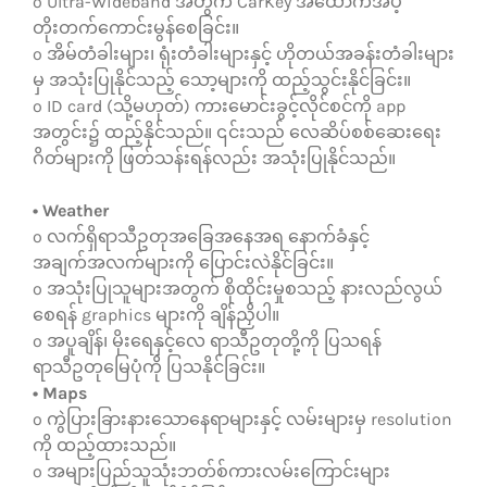
o Ultra-Wideband အတွက် CarKey အထောက်အပံ့
တိုးတက်ကောင်းမွန်စေခြင်း။
o အိမ်တံခါးများ၊ ရုံးတံခါးများနှင့် ဟိုတယ်အခန်းတံခါးများ
မှ အသုံးပြုနိုင်သည့် သော့များကို ထည့်သွင်းနိုင်ခြင်း။
o ID card (သို့မဟုတ်) ကားမောင်းခွင့်လိုင်စင်ကို app
အတွင်း၌ ထည့်နိုင်သည်။ ၎င်းသည် လေဆိပ်စစ်ဆေးရေး
ဂိတ်များကို ဖြတ်သန်းရန်လည်း အသုံးပြုနိုင်သည်။
• Weather
o လက်ရှိရာသီဥတုအခြေအနေအရ နောက်ခံနှင့်
အချက်အလက်များကို ပြောင်းလဲနိုင်ခြင်း။
o အသုံးပြုသူများအတွက် စိုထိုင်းမှုစသည့် နားလည်လွယ်
စေရန် graphics များကို ချိန်ညှိပါ။
o အပူချိန်၊ မိုးရေနှင့်လေ ရာသီဥတုတို့ကို ပြသရန်
ရာသီဥတုမြေပုံကို ပြသနိုင်ခြင်း။
• Maps
o ကွဲပြားခြားနားသောနေရာများနှင့် လမ်းများမှ resolution
ကို ထည့်ထားသည်။
o အများပြည်သူသုံးဘတ်စ်ကားလမ်းကြောင်းများ