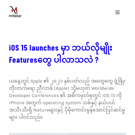
Skip
to
Toggle
content
Navigati
ပင်မစာမျက်နှာ
iOS 15 launches မှာ ဘယ်လိုမျိုး
နည်းပညာ
Featuresတွေ ပါလာသလဲ ?
ဝန်ဆောင်မှုများ
ယနေ့တွင် Apple ၏ ၂၀၂၁ နှစ်ပတ်လည် အထွေထွေ ဖွံ့ဖြိုး
ပရောဂျက်များ
တိုးတက်ရေး ညီလာခံ (Apple) သို့မဟုတ် Worldwide
Developer Conferences ၏ အဓိကမှတ်စုတွင် iOS 15 ကို
iPhone အတွက် operating system သစ်နှင့် နယ်ပယ်
ဗွီဒီယိုများ
အသီးသီးရှိ featureများနှင့် ပိုမိုကောင်းမွန်အောင်ပြင်ဆင်မှု
များ ပါဝင်သည်။
ဆောင်းပါးများ