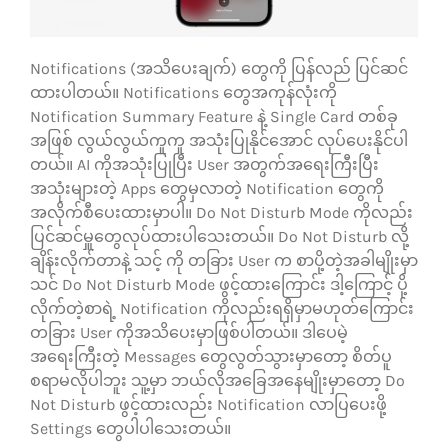
Notifications (အသိပေးချက်) တွေကို ပြန်လည် ပြင်ဆင်
ထားပါတယ်။ Notifications တွေအကုန်လုံးကို
Notification Summary Feature နဲ့ Single Card တစ်ခု
အဖြစ် လွယ်လွယ်ကူကူ အသုံးပြုနိုင်အောင် လုပ်ပေးနိုင်ပါ
တယ်။ AI ကိုအသုံးပြုပြီး User အတွက်အရေးကြီးပြီး
အသုံးများတဲ့ Apps တွေမှလာတဲ့ Notification တွေကို
အလိုက်စီပေးထားမှာပါ။ Do Not Disturb Mode ကိုလည်း
ပြင်ဆင်မှူတွေလုပ်ထားပါသေးတယ်။ Do Not Disturb လို့
ချိန်းလိုက်တာနဲ့ သင့် ကို တခြား User က စာပို့တဲ့အခါမျိုးမှာ
သင် Do Not Disturb Mode ဖွင့်ထားကြောင်း ဒါ့ကြောင့် ပို့
လိုက်တဲ့စာရဲ့ Notification ကိုလည်းရရှိမှာမဟုတ်ကြောင်း
တခြား User ကိုအသိပေးမှာဖြစ်ပါတယ်။ ဒါပေမဲ့
အရေးကြီးတဲ့ Messages တွေလွတ်သွားမှာတော့ စိတ်ပူ
စရာမလိုပါဘူး သူ့မှာ ဘယ်လိုအခြေအနေမျိုးမှာတော့ Do
Not Disturb ဖွင့်ထားလည်း Notification လာပြပေးဖို့
Settings တွေပါပါသေးတယ်။