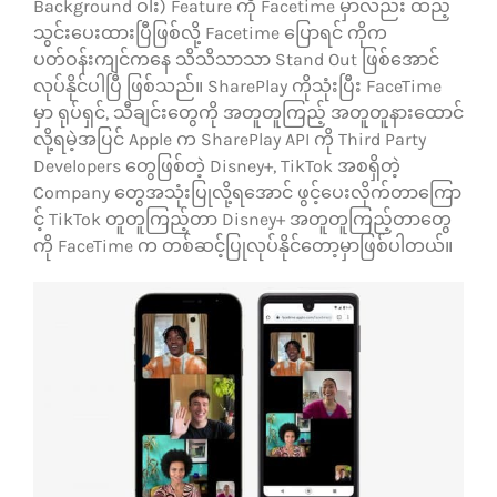
Background ဝါး) Feature ကို Facetime မှာလည်း ထည့်
သွင်းပေးထားပြီဖြစ်လို့ Facetime ပြောရင် ကိုက
ပတ်ဝန်းကျင်ကနေ သိသိသာသာ Stand Out ဖြစ်အောင်
လုပ်နိုင်ပါပြီ ဖြစ်သည်။ SharePlay ကိုသုံးပြီး FaceTime
မှာ ရုပ်ရှင်, သီချင်းတွေကို အတူတူကြည့် အတူတူနားထောင်
လို့ရမဲ့အပြင် Apple က SharePlay API ကို Third Party
Developers တွေဖြစ်တဲ့ Disney+, TikTok အစရှိတဲ့
Company တွေအသုံးပြုလို့ရအောင် ဖွင့်ပေးလိုက်တာကြော
င့် TikTok တူတူကြည့်တာ Disney+ အတူတူကြည့်တာတွေ
ကို FaceTime က တစ်ဆင့်ပြုလုပ်နိုင်တော့မှာဖြစ်ပါတယ်။