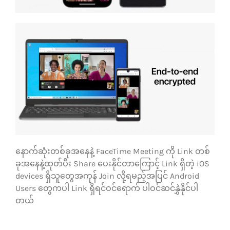
နောက်ဆုံးတစ်ခုအနေနဲ့ FaceTime Meeting ကို Link တစ်
ခုအနေနဲ့ထုတ်ပီး Share ပေးနိုင်တာကြောင့် Link ရှိတဲ့ iOS
devices ရှိသူတွေအကုန် Join လို့ရမည့်အပြင် Android
Users တွေကပါ Link ရှိရင်ဝင်ရောက် ပါဝင်ဆင်နွှဲနိုင်ပါ
တယ်