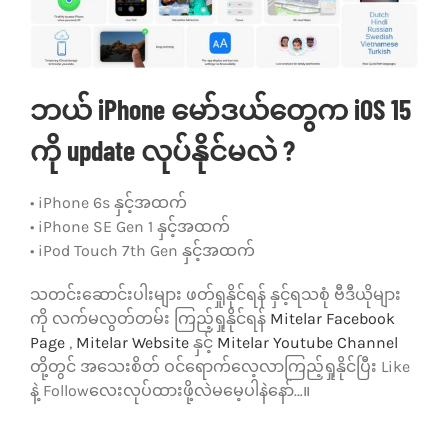
ဘယ် iPhone မော်ဒယ်တွေက iOS 15
ကို update လုပ်နိုင်မလဲ ?
• iPhone 6s နှင့်အထက်
• iPhone SE Gen 1 နှင့်အထက်
• iPod Touch 7th Gen နှင့်အထက်
သတင်းဆောင်းပါးများ ဖတ်ရှုနိုင်ရန် နှင့်ရသစုံ ဗီဒီယိုများ
ကို လက်မလွတ်တမ်း ကြည့်ရှုနိုင်ရန်
Mitelar Facebook
Page
,
Mitelar Website
နှင့်
Mitelar Youtube Channel
တို့တွင် အသေးစိတ် ဝင်ရောက်လေ့လာကြည့်ရှုနိုင်ပြီး Like
နဲ့ Followလေးလုပ်ထားဖို့လဲမမေ့ပါနဲနော်…။