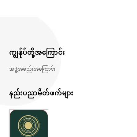
ကျွန်ုပ်တို့အကြောင်း
အဖွဲ့အစည်းအကြောင်း
နည်းပညာမိတ်ဖက်များ