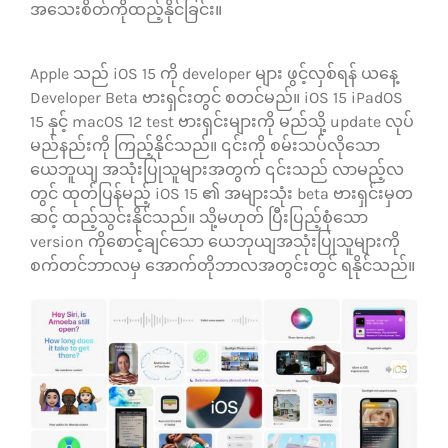
အသေးစိတ်ကိုထည့်နိုင်ခြင်း။
Apple သည် iOS 15 ကို developer များ ဖွင့်လှစ်ရန် ယနေ့
Developer Beta ဗားရှင်းတွင် စတင်မည်။ iOS 15 iPadOS
15 နှင့် macOS 12 test ဗားရှင်းများကို မည်သို့ update လုပ်
မည်နည်းကို ကြည့်နိုင်သည်။ ၎င်းကို စမ်းသပ်လိုသော
ယေဘူယျ အသုံးပြုသူများအတွက် ၎င်းသည် လာမည့်လ
တွင် ထုတ်ပြန်မည့် iOS 15 ၏ အများသုံး beta ဗားရှင်းမှတ
ဆင့် ထည့်သွင်းနိုင်သည်။ သို့မဟုတ် ပြီးပြည့်စုံသော
version ကိုစောင့်ချင်သော ယေဘုယျအသုံးပြုသူများကို
စက်တင်ဘာလမှ အောက်တိုဘာလအတွင်းတွင် ရနိုင်သည်။