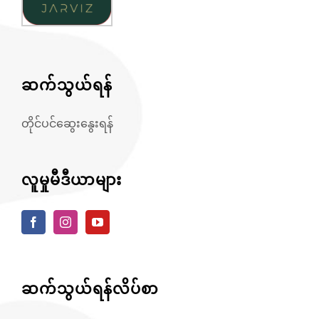
ဆက်သွယ်ရန်
တိုင်ပင်ဆွေးနွေးရန်
လူမှုမီဒီယာများ
ဆက်သွယ်ရန်လိပ်စာ