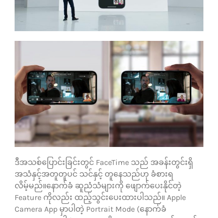
ဒီအသစ်ပြောင်းခြင်းတွင် FaceTime သည် အခန်းတွင်းရှိ
အသံနှင့်အတူတူပင် သင်နှင့် တူနေသည်ဟု ခံစားရ
လိမ့်မည်။နောက်ခံ ဆူညံသံများကို ဖျောက်ပေးနိုင်တဲ့
Feature ကိုလည်း ထည့်သွင်းပေးထားပါသည်။ Apple
Camera App မှာပါတဲ့ Portrait Mode (နောက်ခံ