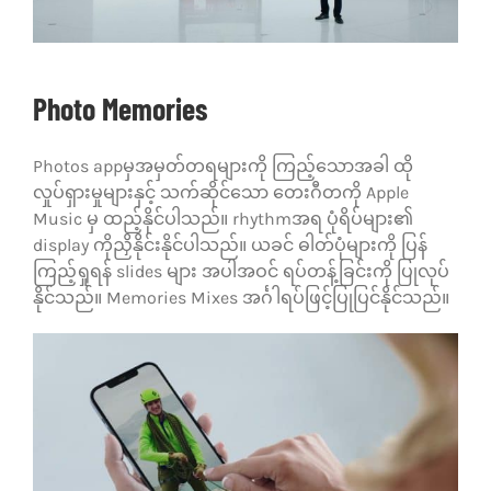
Photo Memories
Photos appမှအမှတ်တရများကို ကြည့်သောအခါ ထို
လှုပ်ရှားမှုများနှင့် သက်ဆိုင်သော တေးဂီတကို Apple
Music မှ ထည့်နိုင်ပါသည်။ rhythmအရ ပုံရိပ်များ၏
display ကိုညှိနိုင်းနိုင်
ပါသည်။ ယခင် ဓါတ်ပုံများကို ပြန်
ကြည့်ရှုရန် slides များ အပါအဝင် ရပ်တန့်ခြင်းကို ပြုလုပ်
နိုင်သည်။ Memories Mixes အင်္ဂါရပ်ဖြင့်ပြုပြင်နိုင်သည်။