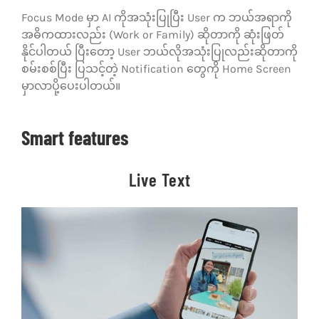
Focus Mode မှာ AI ကိုအသုံးပြုပြီး User က ဘယ်အရာကို
အဓိကထားလည်း (Work or Family) ဆိုတာကို ဆုံးဖြတ်
နိုင်ပါတယ် ပြီးတော့ User ဘယ်လိုအသုံးပြုလည်းဆိုတာကို
စမ်းစစ်ပြီး ပြသင့်တဲ့ Notification တွေကို Home Screen
မှာလာပို့ပေးပါတယ်။
Smart features
Live Text