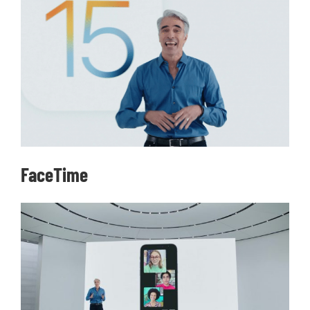
သုံးသပ်ချက်များ
ဆက်သွယ်ရန်
FaceTime