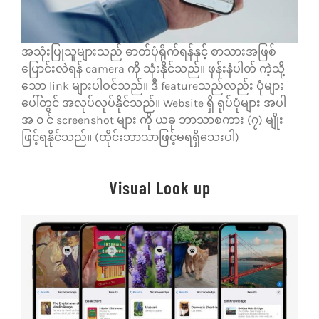
အသုံးပြုသူများသည် ဓာတ်ပုံရိုက်ရန်နှင့် စာသားအဖြစ်
ပြောင်းလဲရန် camera ကို သုံးနိုင်သည်။ ဖုန်းနံပါတ် ကဲ့သို့
သော link များပါဝင်သည်။ ဒီ featureသည်လည်း ပုံများ
ပေါ်တွင် အလုပ်လုပ်နိုင်သည်။ Website ရှိ ရုပ်ပုံများ အပါ
အ ၀ င် screenshot များ ကို ယခု ဘာသာစကား (၇) မျိုး
ဖြင့်ရနိုင်သည်။ (ထိုင်းဘာသာဖြင့်မရရှိသေးပါ)
Visual Look up