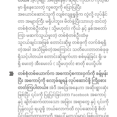
တယ်။
အဲ့လိုမျိုး အခြေနေမှာ ဆိုရင် ကိုယ်က ကိုယ့်ဆီ
မှာ ရှိနေသေးတဲ့ လူတွေကို ပြောပြပြီး
အယောင်ဆောင်သူကို လျစ်လျူရှုဖို့က လွဲလို့ လုပ်နိုင်
တာ အများကြီး မရှိပါဘူး။ မိတ်ဖွဲ့ပြီးသားဟု ထင်တဲ့
တစ်စုံတစ်ဦးထံမှ ( သို့မဟုတ်) ကိုယ် နှင့် နှစ်အတော်
ကြာ မဆက်သွယ်ဖူးတဲ့ တစ်စုံတစ်ဦးထံမှ
သူငယ်ချင်းအဖြစ် တောင်းဆိုမှု တစ်ခုကို လက်ခံရရှိ
တဲ့အခါ အသိဖြစ်တဲ့အကြောင်း သတိပေးတာတစ်ခုခု
ရှိသင့်ပါတယ်။ တောင်းဆိုချက်ဟာ စစ်မှန်ခြင်း ရှိ၊ မ
ရှိ မေးတဲ့ အီးမေးလ် ( သို့မဟုတ်) စာတို ပေးပို့ပါ။
တစ်စုံတစ်ယောက်က အကောင့်စကားဝှက်ကို ခန့်မှန်း
ပြီး အကောင့်ကို လော့ခ်ချရန် လုပ်ဆောင်ဖို့ ကြိုးစား
တတ်ကြပါတယ်။
အဲဒီ အခြေအနေဟာ အဆိုးရွားဆုံး
ဖြစ်ပြီး ၎င်းကို ပြုပြင်ခြင်းတာ Facebook အကောင့်
နှင့် ချိတ်ဆက်ထားသော အခြား အရာတွေ နှင့် ၎င်းကို
ပြန်လည် ရယူဖို့ ဘယ်လောက်ထိ လုပ်ဆောင်ဖို့ စိတ်
ပိုင်းဖြတ်ထားတာတို့ အပေါ် မူတည်မှာပဲ ဖြစ်ပါတယ်။