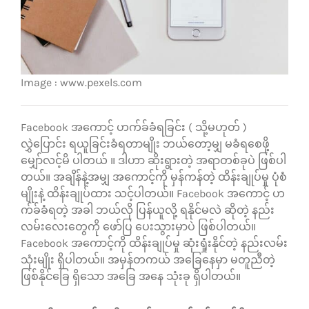
သုံးသပ်ချက်များ
ဆက်သွယ်ရန်
Image : www.pexels.com
Facebook အကောင့် ဟက်ခ်ခံရခြင်း ( သို့မဟုတ် )
လွှဲပြောင်း ရယူခြင်းခံရတာမျိုး ဘယ်တော့မျှ မခံရစေဖို့
မျှော်လင့်မိ ပါတယ် ။ ဒါဟာ ဆိုးရွားတဲ့ အရာတစ်ခုပဲ ဖြစ်ပါ
တယ်။
အချိန်နဲ့အမျှ အကောင့်ကို မှန်ကန်တဲ့ ထိန်းချုပ်မှု ပုံစံ
မျိုးနဲ့ ထိန်းချုပ်ထား သင့်ပါတယ်။
Facebook အကောင့် ဟ
က်ခ်ခံရတဲ့ အခါ ဘယ်လို ပြန်ယူလို့ ရနိုင်မလဲ ဆိုတဲ့ နည်း
လမ်းလေးတွေကို ဖော်ပြ ပေးသွားမှာပဲ ဖြစ်ပါတယ်။
Facebook အကောင့်ကို ထိန်းချုပ်မှု ဆုံးရှုံးနိုင်တဲ့ နည်းလမ်း
သုံးမျိုး ရှိပါတယ်။ အမှန်တကယ် အခြေနေမှာ မတူညီတဲ့
ဖြစ်နိုင်ခြေ ရှိသော အခြေ အနေ သုံးခု ရှိပါတယ်။