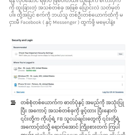
ရန် လုပ်ဆောင် ရမှာပဲ ဖြစ်ပါတယ်။ ထို့နောက် စကားဝှက်
ကို ထူးခြားတဲ့ အသစ်တစ်ခု အဖြစ် ပြောင်းလဲ သတ်မှတ်
ပါ။ ထို့အပြင် စက်ကို ဘယ်သူ တစ်ဦးတစ်ယောက်ထံကို မ
ငှားမီ Facebook ( နှင့် Messenger ) ထွက်ဖို့ မမေ့ပါနဲ့။
တစ်စုံတစ်ယောက်က ဓာတ်ပုံနှင့် အမည်ကို အသုံးပြု
ပြီး အကောင့် အသစ်တစ်ခုကို ဖွင့်ထား ပြီးနောက်
၎င်းတို့က ကိုယ့်ရဲ့ FB သူငယ်ချင်းတွေကို ၎င်းတို့ရဲ့
အကောင့်ထဲသို့ ရောက်အောင် ကြိုးစားတက် ကြပါ