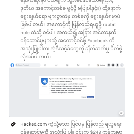
နောက်ဆုံးမှာ ပယ်ဖျက် သွားစေနိုင်သောကြောင့်
ဒုတိယ အကောင့်တစ်ခု ဖွင့်ဖို့ မပြုပါနှင့်။) ထို့နောက်
ရွေးချယ်စရာ များစွာထဲမှ တစ်ခုကို ရွေးချယ်ရမှာပဲ
ဖြစ်ပါတယ်။ အကောင့်ကို ပြန်လည်ရယူဖို့ rabbit
hole ထဲသို့ ဝင်ပါ။ အကယ်၍ အခြား အင်တာနက်
ဝန်ဆောင်မှုများသို့ အကောင့်ဝင်ဖို့ Facebook ကို
အသုံးပြုပါက၊ အဲ့ဒီလင့်ခ်တွေကို ချိတ်ဆက်မှု ပိတ်ဖို့
လိုအပ်ပါတယ်။
Hacked.com
ကဲ့သို့သော ပြင်ပမှ ပြန်လည် ရယူရေး
ဝန်ဆောင်မှုကို အသုံးပြုပါ။ ၎င်းက $249 ကုန်ကျမှာ