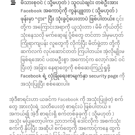
မိသားစုဝင် ( သို့မဟုတ် ) သူငယ်ချင်း တစ်ဦးအား
Facebook အကောင့်ကို ကွန်ပျူတာ ( သို့မဟုတ် )
ဖုန်းမှာ “ငှား” ပြီး သုံးခွင့်ပေးတာပဲ ဖြစ်ပါတယ်။
၎င်း
တို့က အကြောင်းအရာကို ယူသုံးတာ ၊ မိမိ ကိုယ်တိုင်
သုံးနေသလို မက်ဆေ့ချ် ပို့စ်တွေ တင်တာ ဒါမှမဟုတ်
ကြုံရာကျပန်း လူတွေကို လိုက်ပြီး မိတ်ဖွဲ့တာ တို့ကို
ဆက်လက် လုပ်ဆောင်တတ် ကြပါတယ်။ အဲ့လိုမျိုးမ
ဖြစ်ရအောင် ပထမဦးစွာ အကောင့်က လော့ဂ်အင် ဝင်
ပြီးတဲ့ အခြား နေရာတွေကို စစ်ဆေးကြည့်ရှုဖို့
Facebook ရဲ့ လုံခြုံရေးစာမျက်နှာ security page
ကို
အသုံးပြုပြီး စစ်ဆေးပါ။
အဲ့ဒီစာရင်းဟာ ယခင်က Facebook ကို အသုံးပြုခဲ့တဲ့ စက်
တွေ အားလုံးရဲ့ သတိပေးတဲ့ စာရင်းပဲ ဖြစ်ပါတယ် ။
အကယ်၍ အဲ့ဒီ စာရင်းရှိ စက်တစ်ခုခုကို ( သို့မဟုတ် )
အသုံး မပြုတော့ပါက၊ ညာဘက်ရှိ ဒေါင်လိုက် အစက်သုံး
စက်ကို နှိပ်ပြီး အဆိုပါ စက်တွေကို အကောင့်ကနေ ထွက်