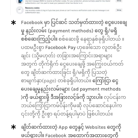
Facebook မှာ ပြင်ဆင် သတ်မှတ်ထားတဲ့ ငွေပေးချေ
မှု နည်းလမ်း (payment methods) တွေ ရှိ/မရှိ
စစ်ဆေးကြည့်ပါ။
စစ်ဆေးဖို့ နေရာနှစ်ခုရှိပါတယ် ။
ပထမဦးစွာ
Facebook Pay
ဟုခေါ်သော လူတစ်ဦး
ချင်း (သို့မဟုတ်) တခြားအကြောင်းအရာများ
အတွက် တိုက်ရိုက် ငွေပေးချေဖို့ အကြွေးဝယ်ကတ်
တွေ ချိတ်ဆက်ထားခြင်း ရှိ/မရှိကို ပြသတဲ့
စာမျက်နှာ(page) တစ်ခုရှိပါတယ်။
ကြော်ငြာ ငွေ
ပေးချေမှုနည်းလမ်းများ (ad payment methods
)ကို ဖယ်ရှားဖို့ ဒီအခြားလင့်ခ်ကို သွားပါ။
လုပ်ငန်းက
ဘယ်ကြော်ငြာကမ်ပိန်းကိုမဆို လုပ်ဆောင်နေပါက
၎င်းတို့ကို ဦးစွာ ရပ်တန့်ရပါမှာပဲ ဖြစ်ပါတယ်။
ချိတ်ဆက်ထားတဲ့ App တွေနှင့် Websites တွေကို
ဖယ်ရှားပါ။
Facebook အထောက်အထားတွေကို