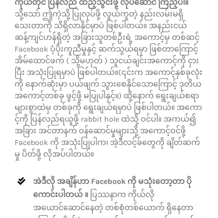
ကိုယ်တိုင် ပြန်လည် ထည့်သွင်းဖို့ လုပ်ဆောင် ကြည့်ပါ။
သို့သော် ဤကဲ့သို့ ပြုလုပ်ဖို့ လွယ်ကူတဲ့ နည်းလမ်းမရှိ
သေးတာကို သိရှိလာနိုင်မှာပဲ ဖြစ်ပါတယ်။ အနည်းငယ်
ဆန့်ကျင်ဟန်ရှိတဲ့ အခြားသူတစ်ဦးရဲ့ အကောင့်မှ တစ်ဆင့်
Facebook ပံ့ပိုးကူညီမှုနှင့် ဆက်သွယ်ရမှာ ဖြစ်တာကြောင့်
အိမ်ထောင်ဖက် ( သို့မဟုတ် ) သူငယ်ချင်းအကောင့်ကို ငှား
ပြီး အသုံးပြုရမှာပဲ ဖြစ်ပါတယ်။(၎င်းက အကောင့်နှစ်ခုလုံး
ကို နောက်ဆုံးမှာ ပယ်ဖျက် သွားစေနိုင်သောကြောင့် ဒုတိယ
အကောင့်တစ်ခု ဖွင့်ဖို့ မပြုပါနှင့်။) ထို့နောက် ရွေးချယ်စရာ
များစွာထဲမှ တစ်ခုကို ရွေးချယ်ရမှာပဲ ဖြစ်ပါတယ်။ အကော
င့်ကို ပြန်လည်ရယူဖို့ rabbit hole ထဲသို့ ဝင်ပါ။ အကယ်၍
အခြား အင်တာနက် ဝန်ဆောင်မှုများသို့ အကောင့်ဝင်ဖို့
Facebook ကို အသုံးပြုပါက၊ အဲ့ဒီလင့်ခ်တွေကို ချိတ်ဆက်
မှု ပိတ်ဖို့ လိုအပ်ပါတယ်။
အဲဒီလို အချိန်ဟာ Facebook ကို မသုံးတော့တာ ပို
ကောင်းပါတယ် ။
ပြဿနာက ကိုယ်လို
အယောင်ဆောင်နေတဲ့ တစ်စုံတစ်ယောက် ရှိနေတာ