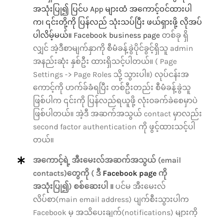
အသုံးပြု၍ ပြင်ပ App များထံ အကောင့်ဝင်ထားပါ
က၊ ၎င်းတို့ကို ပြန်လည် သုံးသပ်ပြီး ဖယ်ရှားဖို့ လိုအပ်
ပါလိမ့်မယ်။
Facebook business page
တစ်ခု ရှိ
လျှင် အဲ့ဒီစာမျက်နှာကို စီမံခန့်ခွဲပိုင်ခွင့်ရှိသူ admin
အနည်းဆုံး နှစ်ဦး ထားရှိသင့်ပါတယ်။ ( Page
Settings -> Page Roles သို့ သွားပါ။) လုပ်ငန်းအ
ကောင့်ကို ဟက်ခ်ခံရပြီး တစ်ဦးတည်း စီမံခန့်ခွဲသူ
ဖြစ်ပါက ၎င်းကို ပြန်လည်ရယူဖို့ လုံး၀ခက်ခဲစေမှာပဲ
ဖြစ်ပါတယ်။ အဲ့ဒီ အဆက်အသွယ် contact မှာလည်း
second factor authentication ကို ဖွင့်ထားသင့်ပါ
တယ်။
အကောင့်ရဲ့ အီးမေးလ်အဆက်အသွယ် (email
contacts)တွေကို ( ဒီ
Facebook page
ကို
အသုံးပြု၍) စစ်ဆေးပါ ။
ပင်မ အီးမေးလ်
လိပ်စာ(main email address) ပျက်စီးသွားပါက
Facebook မှ အသိပေးချက်(notifications) များကို