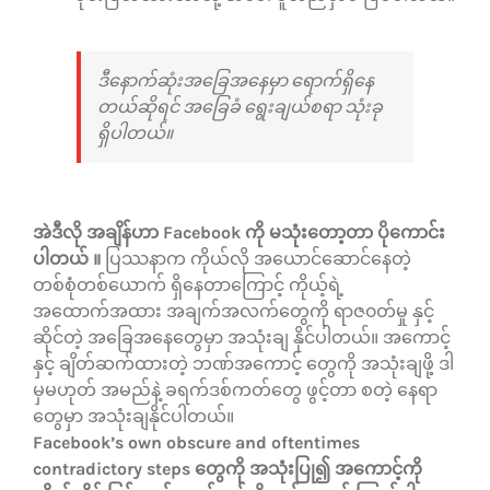
ဒီနောက်ဆုံးအခြေအနေမှာ ရောက်ရှိနေ
တယ်ဆိုရင် အခြေခံ ရွေးချယ်စရာ သုံးခု
ရှိပါတယ်။
အဲဒီလို အချိန်ဟာ Facebook ကို မသုံးတော့တာ ပိုကောင်း
ပါတယ် ။
ပြဿနာက ကိုယ်လို အယောင်ဆောင်နေတဲ့
တစ်စုံတစ်ယောက် ရှိနေတာကြောင့် ကိုယ့်ရဲ့
အထောက်အထား အချက်အလက်တွေကို ရာဇ၀တ်မှု နှင့်
ဆိုင်တဲ့ အခြေအနေတွေမှာ အသုံးချ နိုင်ပါတယ်။ အကောင့်
နှင့် ချိတ်ဆက်ထားတဲ့ ဘဏ်အကောင့် တွေကို အသုံးချဖို့ ဒါ
မှမဟုတ် အမည်နဲ့ ခရက်ဒစ်ကတ်တွေ ဖွင့်တာ စတဲ့ နေရာ
တွေမှာ အသုံးချနိုင်ပါတယ်။
Facebook’s own obscure and oftentimes
contradictory steps တွေကို အသုံးပြု၍ အကောင့်ကို