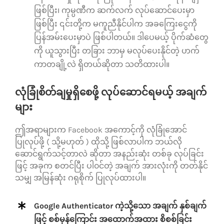
ဖြစ်ပြီး၊ ကုမ္ပဏီက ဆက်လက် လုပ်ဆောင်ပေးမှာ
ဖြစ်ပြီး ၎င်းတို့က မကူညီနိုင်ပါက အခကြေးငွေကို
ပြန်အမ်းပေးမှာပဲ ဖြစ်ပါတယ်။ ဒါပေမယ့် ပိုက်ဆံတွေ
ကို ယူသွားပြီး တခြား ဘာမှ မလုပ်ပေးနိုင်တဲ့ ဟက်
ကာတချို့လဲ ရှိတယ်ဆိုတာ သတိထားပါ။
လုံခြုံစိတ်ချမှုရှိစေဖို့ လုပ်ဆောင်ရမယ့် အချက်
များ
ဤအရာများက Facebook အကောင့်ကို လုံခြုံအောင်
ပြုလုပ်ဖို့ ( သို့မဟုတ် ) ထိုသို့ ဖြစ်လာပါက ဘယ်လို
ဆောင်ရွက်သင့်တာလဲ ဆိုတာ အနည်းဆုံး တစ်ခု လုပ်ခြင်း
ဖြင့် အခုက စတင်ပြီး ပါ၀င်တဲ့ အချက် အားလုံးကို တတ်နိုင်
သမျှ အမြန်ဆုံး ဂရုစိုက် ပြုလုပ်ထားပါ။
Google Authenticator ကဲ့သို့သော အချက် နှစ်ချက်
ဖြင့် စစ်မှန်ကြောင်း အထောက်အထား စိစစ်ခြင်း