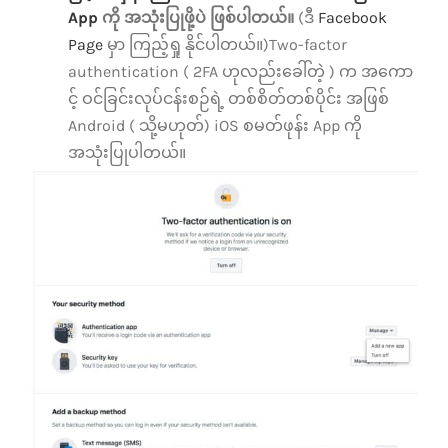
App
ကို အသုံးပြုဖို့ပဲ ဖြစ်ပါတယ်။
(ဒီ
Facebook
Page
မှာ ကြည့်ရှု နိုင်ပါတယ်။)Two-factor
authentication ( 2FA ဟုလည်းခေါ်တဲ့ ) က အကော
င့် ဝင်ခြင်းလုပ်ငန်းစဉ်ရဲ့ တစ်စိတ်တစ်ပိုင်း အဖြစ်
Android ( သို့မဟုတ်) iOS စမတ်ဖုန်း App ကို
အသုံးပြုပါတယ်။