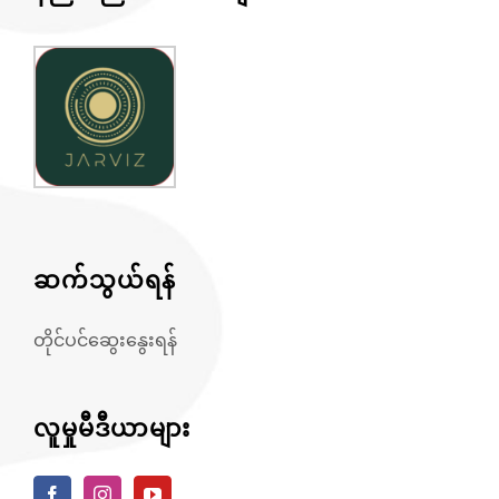
ဆက်သွယ်ရန်
တိုင်ပင်ဆွေးနွေးရန်
လူမှုမီဒီယာများ