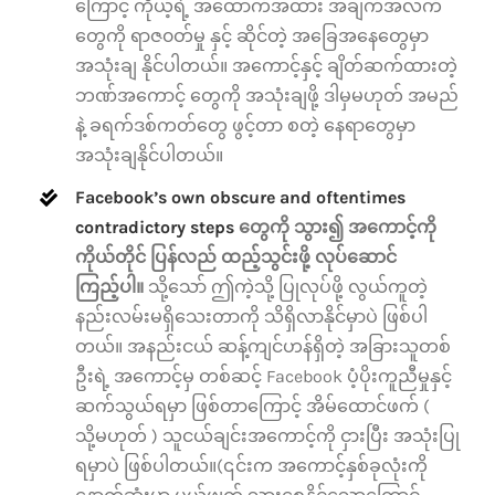
ကြောင့် ကိုယ့်ရဲ့ အထောက်အထား အချက်အလက်
တွေကို ရာဇ၀တ်မှု နှင့် ဆိုင်တဲ့ အခြေအနေတွေမှာ
အသုံးချ နိုင်ပါတယ်။ အကောင့်နှင့် ချိတ်ဆက်ထားတဲ့
ဘဏ်အကောင့် တွေကို အသုံးချဖို့ ဒါမှမဟုတ် အမည်
နဲ့ ခရက်ဒစ်ကတ်တွေ ဖွင့်တာ စတဲ့ နေရာတွေမှာ
အသုံးချနိုင်ပါတယ်။
Facebook’s own obscure and oftentimes
contradictory steps
တွေကို သွား၍ အကောင့်ကို
ကိုယ်တိုင် ပြန်လည် ထည့်သွင်းဖို့ လုပ်ဆောင်
ကြည့်ပါ။
သို့သော် ဤကဲ့သို့ ပြုလုပ်ဖို့ လွယ်ကူတဲ့
နည်းလမ်းမရှိသေးတာကို သိရှိလာနိုင်မှာပဲ ဖြစ်ပါ
တယ်။ အနည်းငယ် ဆန့်ကျင်ဟန်ရှိတဲ့ အခြားသူတစ်
ဦးရဲ့ အကောင့်မှ တစ်ဆင့် Facebook ပံ့ပိုးကူညီမှုနှင့်
ဆက်သွယ်ရမှာ ဖြစ်တာကြောင့် အိမ်ထောင်ဖက် (
သို့မဟုတ် ) သူငယ်ချင်းအကောင့်ကို ငှားပြီး အသုံးပြု
ရမှာပဲ ဖြစ်ပါတယ်။(၎င်းက အကောင့်နှစ်ခုလုံးကို