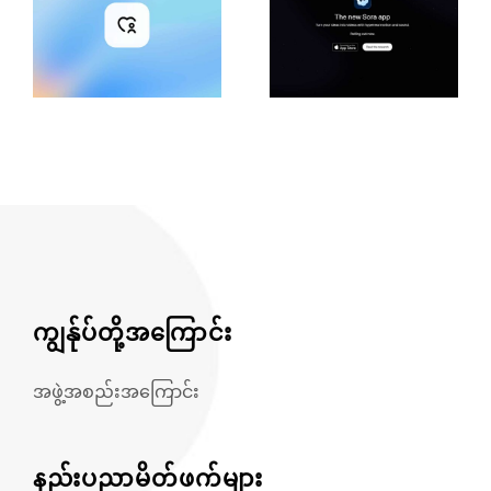
ကျွန်ုပ်တို့အကြောင်း
အဖွဲ့အစည်းအကြောင်း
နည်းပညာမိတ်ဖက်များ