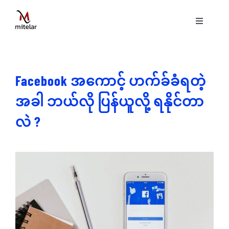
Skip
to
Toggle
content
Navigati
ပင်မစာမျက်နှာ
Facebook အကောင့် ဟက်ခ်ခံရတဲ့
နည်းပညာ
အခါ ဘယ်လို ပြန်ယူလို့ ရနိုင်တာ
ဝန်ဆောင်မှုများ
လဲ ?
ပရောဂျက်များ
ဗွီဒီယိုများ
ဆောင်းပါးများ