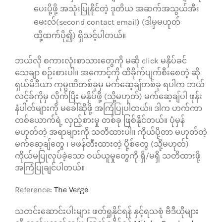
ပေးပို့ဖို့ အသုံးပြုနိုင်တဲ့ ဒုတိယ အဆက်အသွယ်အီး
မေးလ်(second contact email) (ဒါမှမဟုတ်
ထို့ထက်ပို၍) ရှိသင့်ပါတယ်။
ဘယ်လို စကားလုံးစာသားတွေကို မဆို click မနှိပ်ခင်
သေချာ စဉ်းစားပါ။ အကောင့်ကို ထိခိုက်ပျက်စီးစေတဲ့ ဆို
ရှယ်မီဒီယာ ကုမ္ပဏီတစ်ခုမှ မက်ဆေ့ချ်တစ်ခု ရပါက ဘယ်
လင့်ခ်ကိုမှ လိုက်ပြီး မနှိပ်ဖို့ (သို့မဟုတ်) မက်ဆေ့ချ်ပါ ဖုန်း
နံပါတ်များကို မခေါ်ဆိုဖို့ အကြံပြုပါတယ်။ ဒါက ဟက်ကာ
တစ်ယောက်ရဲ့ လှည့်စားမှု တစ်ခု ဖြစ်နိုင်တယ်။ ပုံမှန်
မဟုတ်တဲ့ အရာများကို သတိထားပါ။ ကိုယ်ပို့တာ မဟုတ်တဲ့
မက်ဆေ့ချ်တွေ ၊ မဖန်တီးထားတဲ့ ပို့စ်တွေ (သို့မဟုတ်)
ကိုယ်မပြုလုပ်ခဲ့သော ဝယ်ယူမှုတွေကို ရှိ/မရှိ သတိထားဖို့
အကြံပြုချင်ပါတယ်။
Reference:
The Verge
သတင်းဆောင်းပါးများ ဖတ်ရှုနိုင်ရန် နှင့်ရသစုံ ဗီဒီယိုများ