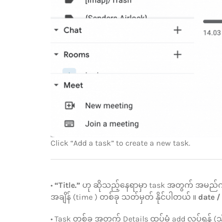
Click “Add a task” to create a new task.
•
“Title.”
ဟု ဆိုသည့်နေရာမှာ task အတွက် အမည်ကိ
အချိန် (time ) တစ်ခု သတ်မှတ် နိုင်ပါတယ် ။
date /
• Task တစ်ခု အတွက် Details ထပ်မံ add လုပ်ရန် (သို့)