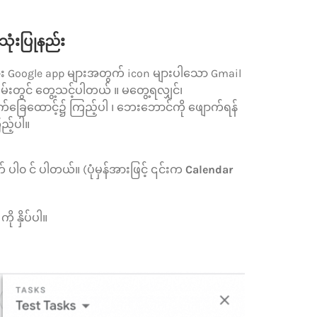
အသုံးပြုနည်း
ခြား Google app များအတွက် icon များပါသော Gmail
းတွင် တွေ့သင့်ပါတယ် ။ မတွေ့ရလျှင်၊
ခြေထောင့်၌ ကြည့်ပါ ၊ ဘေးဘောင်ကို ဖျောက်ရန်
ည့်ပါ။
 ပါ၀ င် ပါတယ်။ (ပုံမှန်အားဖြင့် ၎င်းက
Calendar
ကို နှိပ်ပါ။