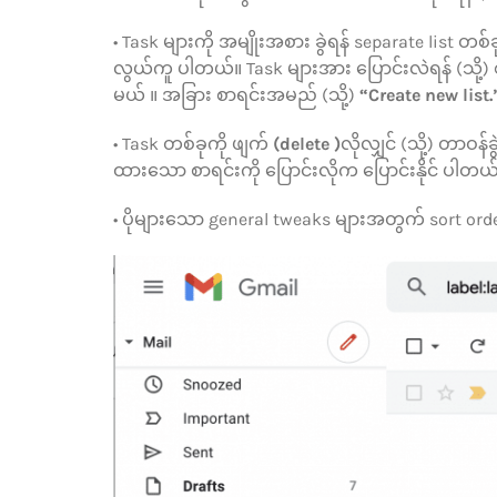
• Task များကို အမျိုးအစား ခွဲရန် separate list တ
လွယ်ကူ ပါတယ်။ Task များအား ပြောင်းလဲရန် (သို့) စ
မယ် ။ အခြား စာရင်းအမည် (သို့)
“Create new list.
• Task တစ်ခုကို ဖျက်
(delete )
လိုလျှင် (သို့) တာဝန်ခ
ထားသော စာရင်းကို ပြောင်းလိုက ပြောင်းနိုင် ပါတယ
• ပိုများသော general tweaks များအတွက် sort orde