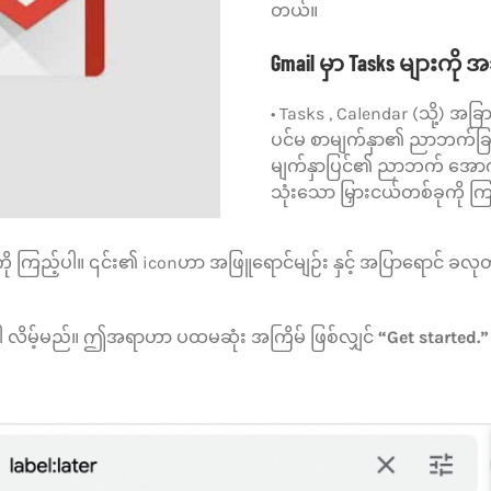
တယ်။
Gmail မှာ Tasks များကို 
• Tasks , Calendar (သို့) အ
ပင်မ စာမျက်နှာ၏ ညာဘက်ခြမ်
မျက်နှာပြင်၏ ညာဘက် အောက်
သုံးသော မြှားငယ်တစ်ခုကို ကြ
ကို ကြည့်ပါ။ ၎င်း၏ iconဟာ အဖြူရောင်မျဉ်း နှင့် အပြာရောင် ခလုတ်
့်ပါ လိမ့်မည်။ ဤအရာဟာ ပထမဆုံး အကြိမ် ဖြစ်လျှင်
“Get started.”