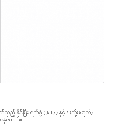
က်ထည့် နိုင်ပြီး ရက်စွဲ (date ) နှင့် / (သို့မဟုတ်)
နိုင်တယ်။