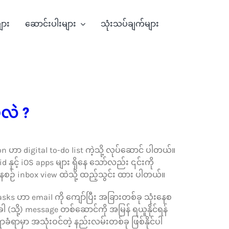
များ
ဆောင်းပါးများ
သုံးသပ်ချက်များ
မလဲ ?
 ဟာ digital to-do list ကဲ့သို့ လုပ်ဆောင် ပါတယ်။
နှင့် iOS apps များ ရှိနေ သော်လည်း ၎င်းကို
နေစဉ် inbox view ထဲသို့ ထည့်သွင်း ထား ပါတယ်။
Tasks ဟာ email ကို ကျော်ပြီး အခြားတစ်ခု သုံးနေစ
အခါ (သို့) message တစ်ဆောင်ကို အမြန် ရယူနိုင်ရန်
ခံရာမှာ အသုံးဝင်တဲ့ နည်းလမ်းတစ်ခု ဖြစ်နိုင်ပါ