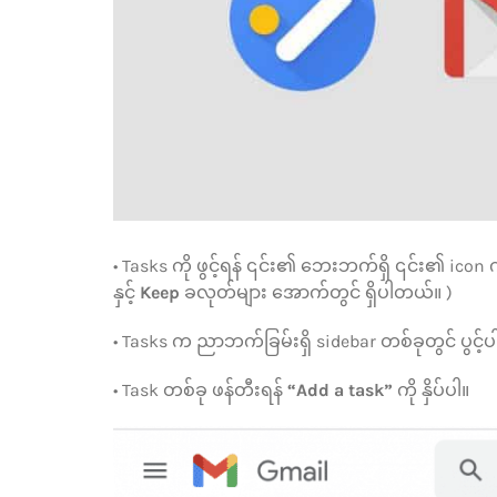
• Tasks ကို ဖွင့်ရန် ၎င်း၏ ဘေးဘက်ရှိ ၎င်း၏ icon 
နှင့်
Keep
ခလုတ်များ အောက်တွင် ရှိပါတယ်။ )
• Tasks က ညာဘက်ခြမ်းရှိ sidebar တစ်ခုတွင် ပွင
• Task တစ်ခု ဖန်တီးရန်
“Add a task”
ကို နှိပ်ပါ။