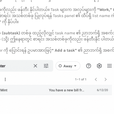
စ်ခုကိုလည်း ဖန်တီး နိုင်ပါတယ်။ Task များက အလုပ်များကို
“Work,” 
ာရင်း အသစ်တစ်ခု ပြုလုပ်ရန် Tasks panel ၏ ထိပ်ရှိ list name ကို 
”
ကို နှိပ်ပါ။
ွဲ
(subtask)
တစ်ခု ထည့်လိုလျှင် task name ၏ ညာဘက်ရှိ အစက်သ
် (သို့) ဤနေရာတွင် စာရင်း အသစ်တစ်ခုကိုလည်း ဖန်တီးနိုင် ပါတယ်
r ကို ပြောင်းရန် ဥပမာအားဖြင့်
“ Add a task”
၏ ညာဘက်ရှိ အစက်သုံ