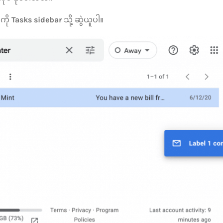
 ကို
Tasks sidebar
သို့ ဆွဲယူပါ။