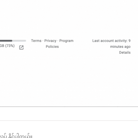
ုပ် နိုင်ပါတယ်။