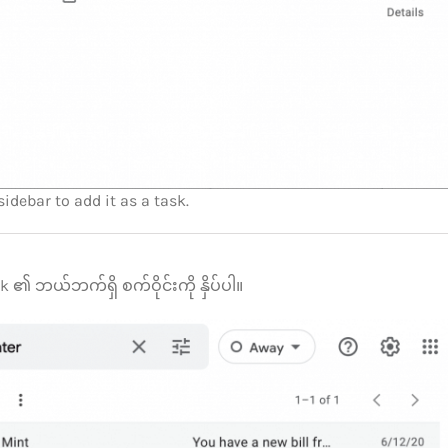
idebar to add it as a task.
sk ၏ ဘယ်ဘက်ရှိ စက်ဝိုင်းကို နှိပ်ပါ။