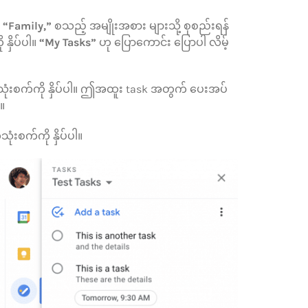
၊ “Family,”
စသည့် အမျိုးအစား များသို့ စုစည်းရန်
နှိပ်ပါ။
“My Tasks”
ဟု ပြောကောင်း ပြောပါ လိမ့်
ုံးစက်ကို နှိပ်ပါ။ ဤအထူး task အတွက် ပေးအပ်
။
းစက်ကို နှိပ်ပါ။