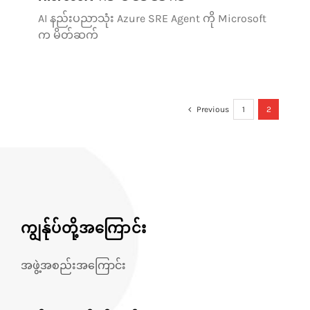
AI နည်းပညာသုံး Azure SRE Agent ကို Microsoft
သုံးသပ်ချက်များ
က မိတ်ဆက်
ဆက်သွယ်ရန်
Previous
1
2
ကျွန်ုပ်တို့အကြောင်း
အဖွဲ့အစည်းအကြောင်း