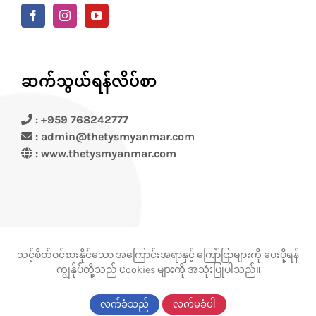
ဆက်သွယ်ရန်လိပ်စာ
: +959 768242777
: admin@thetysmyanmar.com
:
www.thetysmyanmar.com
သင့်စိတ်ဝင်စားနိုင်သော အကြောင်းအရာနှင့် ကြော်ငြာများကို ပေးပို့ရန်
ကျွန်ုပ်တို့သည် Cookies များကို အသုံးပြုပါသည်။
© Copyright 2012 -
2026 |
Thetys
လက်ခံသည်
လက်မခံပါ