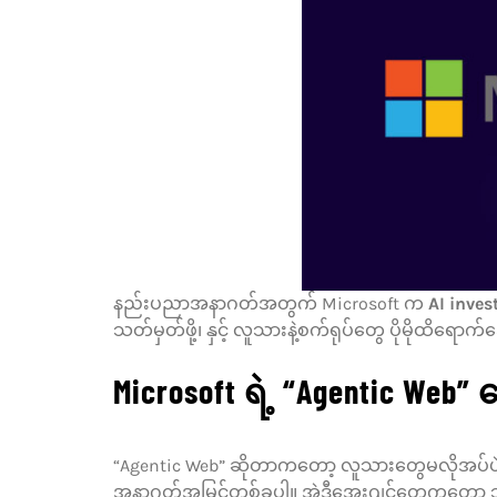
နည်းပညာအနာဂတ်အတွက် Microsoft က
AI inve
သတ်မှတ်ဖို့၊ နှင့် လူသားနဲ့စက်ရုပ်တွေ ပိုမိုထိရေ
Microsoft ရဲ့ “Agentic Web” မ
“Agentic Web” ဆိုတာကတော့ လူသားတွေမလိုအပ်ပဲ A
အနာဂတ်အမြင်တစ်ခုပါ။ အဲဒီအေးဂျင့်တွေကတော့ သတ