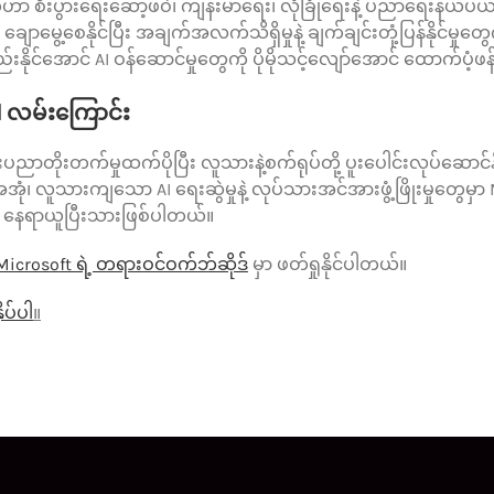
ပ်နှံမှု တွေဟာ စီးပွားရေးဆော့ဖ်ဝဲ၊ ကျန်းမာရေး၊ လုံခြုံရေးနဲ့ ပညာရေ
ာမွေ့စေနိုင်ပြီး အချက်အလက်သိရှိမှုနဲ့ ချက်ချင်းတုံ့ပြန်နိုင်မှ
နိုင်အောင် AI ဝန်ဆောင်မှုတွေကို ပိုမိုသင့်လျော်အောင် ထောက်ပံ
 AI လမ်းကြောင်း
ညာတိုးတက်မှုထက်ပိုပြီး လူသားနဲ့စက်ရုပ်တို့ ပူးပေါင်းလုပ်ဆောင်နိ
ုံ၊ လူသားကျသော AI ရေးဆွဲမှုနဲ့ လုပ်သားအင်အားဖွံ့ဖြိုးမှုတွေမှာ M
 နေရာယူပြီးသားဖြစ်ပါတယ်။
Microsoft ရဲ့ တရားဝင်ဝက်ဘ်ဆိုဒ်
မှာ ဖတ်ရှုနိုင်ပါတယ်။
ိပ်ပါ
။