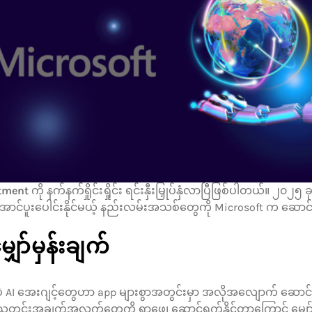
stment
ကို နက်နက်ရှိုင်းရှိုင်း ရင်းနှီးမြှုပ်နှံလာပြီဖြစ်ပါတယ်။ ၂၀
ာက်အောင်ပူးပေါင်းနိုင်မယ့် နည်းလမ်းအသစ်တွေကို Microsoft က ဆောင
ျှော်မှန်းချက်
I အေးဂျင့်တွေဟာ app များစွာအတွင်းမှာ အလိုအလျောက် ဆောင်ရွ
င်းအချက်အလက်တွေကို ရှာဖွေ၊ ဆောင်ရွက်နိုင်တာကြောင့် မျှေ