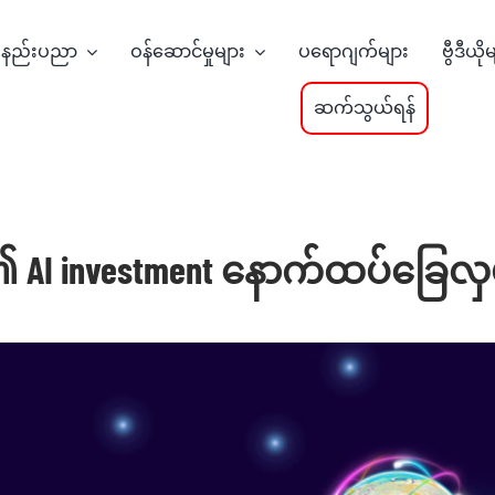
နည်းပညာ
ဝန်ဆောင်မှုများ
ပရောဂျက်များ
ဗွီဒီယို
ဆက်သွယ်ရန်
t ၏ AI investment နောက်ထပ်ခြေလှ