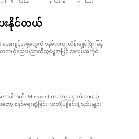
ေးနိုင်တယ်
းဂျင့်အဖွဲ့တွေကို စနစ်တကျ ထိန်းချုပ်ပြီး မြန်
တွေက တကယ့်နည်းပညာတီထွင်မှုအပြင် အလုပ်အကိုင်
ှိန်မြန်လာပါတယ်။ Microsoft ကတော့ နောက်လာမယ့်
ာ့ စနစ်ရေးဆွဲခြင်း၊ သတိပြုခြင်းနဲ့ စည်းမျဉ်း