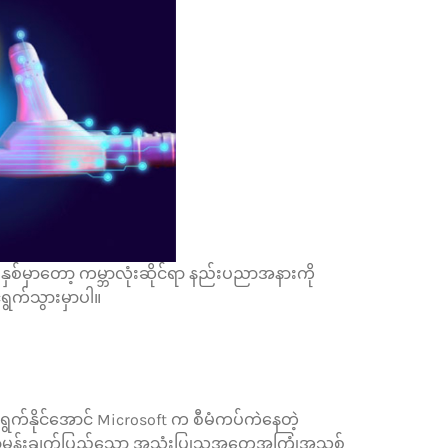
၂၅ ခုနှစ်မှာတော့ ကမ္ဘာလုံးဆိုင်ရာ နည်းပညာအနားကို
်ရွက်သွားမှာပါ။
က်နိုင်အောင် Microsoft က စီမံကပ်ကဲနေတဲ့
ာ်မှန်းချက်ပြည့်သော အသုံးပြုသူအတွေ့အကြုံအသစ်