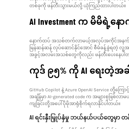
တစ်ခုကို ဖန်တီးသွားမယ်လို့ ယုံကြည်ထားပါတယ်။
AI Investment က မိမိရဲ့န
နောက်ထပ် အသစ်တက်လာမယ့်အလုပ်အကိုင်အနက်
မြန်ဆန်ဆန် လုပ်ဆောင်နိုင်အောင် စီမံခန့်ခွဲရတဲ့
အခွင့်အလမ်းအသစ်တွေကိုလည်း ဖန်တီးပေးနေပါ
ကုဒ် ၉၅% ကို AI ရေးတဲ့
GitHub Copilot နဲ့ Azure OpenAI Service တို့ကြ
အချိန်မှာ AI-generated code က အများစုဖြစ်လာမယ်
ကျခြင်းတို့အပေါ်ပိုမိုအာရုံစိုက်ရလာနိုင်ပါတယ်။
AI ရင်းနှီးမြှုပ်နှံမှု ဘယ်နယ်ပယ်တွေမှာ တန