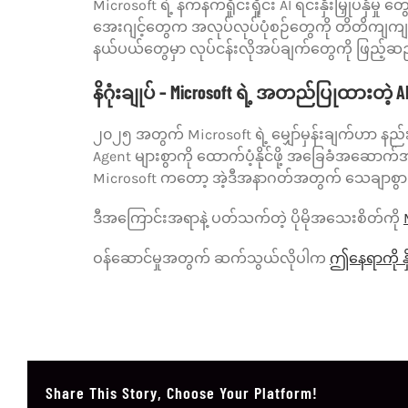
Microsoft ရဲ့ နက်နက်ရှိုင်းရှိုင်း AI ရင်းနှီးမြှု
အေးဂျင့်တွေက အလုပ်လုပ်ပုံစဉ်တွေကို တိတိကျကျ ချေ
နယ်ပယ်တွေမှာ လုပ်ငန်းလိုအပ်ချက်တွေကို ဖြည့်ဆည်း
နိဂုံးချုပ် – Microsoft ရဲ့ အတည်ပြုထားတဲ့
၂၀၂၅ အတွက် Microsoft ရဲ့ မျှော်မှန်းချက်ဟာ နည်းပ
Agent များစွာကို ထောက်ပံ့နိုင်ဖို့ အခြေခံအဆောက်အအ
Microsoft ကတော့ အဲ့ဒီအနာဂတ်အတွက် သေချာစွာ
ဒီအကြောင်းအရာနဲ့ ပတ်သက်တဲ့ ပိုမိုအသေးစိတ်ကို
ဝန်ဆောင်မှုအတွက် ဆက်သွယ်လိုပါက
ဤနေရာကို နှ
Share This Story, Choose Your Platform!