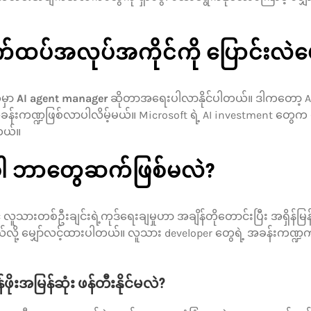
ောက်ထပ်အလုပ်အကိုင်ကို ပြောင်းလဲပ
မှာ
AI agent manager
ဆိုတာအရေးပါလာနိုင်ပါတယ်။ ဒါကတော့ AI အေ
 လူ့အခန်းကဏ္ဍဖြစ်လာပါလိမ့်မယ်။ Microsoft ရဲ့ AI investment 
တယ်။
အခါ ဘာတွေဆက်ဖြစ်မလဲ?
ောင့် လူသားတစ်ဦးချင်းရဲ့ကုဒ်ရေးချမှုဟာ အချိန်တိုတောင်းပြီး အရ
လို့ မျှော်လင့်ထားပါတယ်။ လူသား developer တွေရဲ့ အခန်းကဏ္ဍကတေ
်ဖိုးအမြန်ဆုံး ဖန်တီးနိုင်မလဲ?