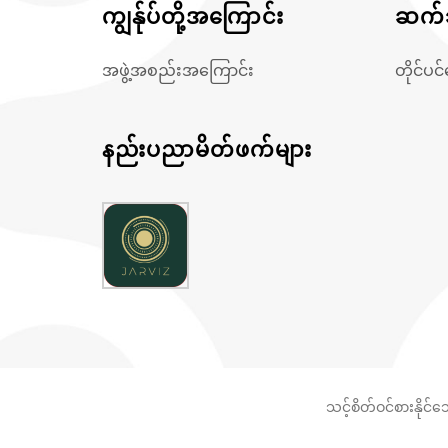
ကျွန်ုပ်တို့အကြောင်း
ဆက်သ
အဖွဲ့အစည်းအကြောင်း
တိုင်ပင
နည်းပညာမိတ်ဖက်များ
သင့်စိတ်ဝင်စားနိုင်
© Copyright 2012 -
2026 |
Thetys