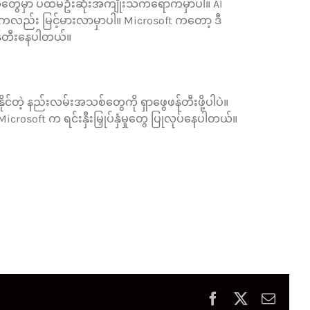
းနယ်ပယ်တွေမှာ ပထမဦးဆုံးအကျိုးသက်ရောက်မှာပါ။ AI
ုတွေကလည်း မြင့်မားလာမှာပါ။ Microsoft ကတော့ ဒီ
့ဖန်တီးနေပါတယ်။
ုင်တဲ့ နည်းလမ်းအသစ်တွေကို ရှာဖွေဖန်တီးဖို့ပါပဲ။
icrosoft က ရင်းနှီးမြှုပ်နှံမှုတွေ ပြုလုပ်နေပါတယ်။
Facebook
X
Email