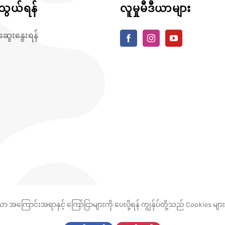
ွယ်ရန်
လူမှုမီဒီယာများ
်ဆွေးနွေးရန်
သော အကြောင်းအရာနှင့် ကြော်ငြာများကို ပေးပို့ရန် ကျွန်ုပ်တို့သည် Cookies မျ