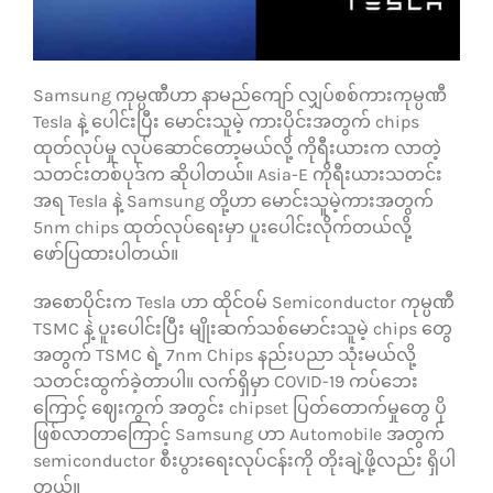
သုံးသပ်ချက်များ
Samsung ကုမ္ပဏီဟာ နာမည်ကျော် လျှပ်စစ်ကားကုမ္ပဏီ
ဆက်သွယ်ရန်
Tesla နဲ့ ပေါင်းပြီး မောင်းသူမဲ့ ကားပိုင်းအတွက် chips
ထုတ်လုပ်မှု လုပ်ဆောင်တော့မယ်လို့ ကိုရီးယားက လာတဲ့
သတင်းတစ်ပုဒ်က ဆိုပါတယ်။ Asia-E ကိုရီးယားသတင်း
အရ Tesla နဲ့ Samsung တို့ဟာ မောင်းသူမဲ့ကားအတွက်
5nm chips ထုတ်လုပ်ရေးမှာ ပူးပေါင်းလိုက်တယ်လို့
ဖော်ပြထားပါတယ်။
အစောပိုင်းက Tesla ဟာ ထိုင်ဝမ် Semiconductor ကုမ္ပဏီ
TSMC နဲ့ ပူးပေါင်းပြီး မျိုးဆက်သစ်မောင်းသူမဲ့ chips တွေ
အတွက် TSMC ရဲ့ 7nm Chips နည်းပညာ သုံးမယ်လို့
သတင်းထွက်ခဲ့တာပါ။ လက်ရှိမှာ COVID-19 ကပ်ဘေး
ကြောင့် ဈေးကွက် အတွင်း chipset ပြတ်တောက်မှုတွေ ပို
ဖြစ်လာတာကြောင့် Samsung ဟာ Automobile အတွက်
semiconductor စီးပွားရေးလုပ်ငန်းကို တိုးချဲ့ဖို့လည်း ရှိပါ
တယ်။