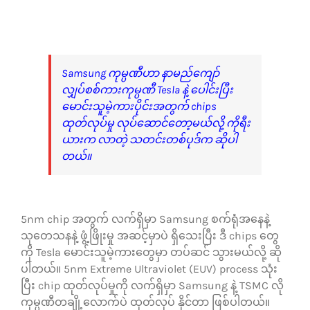
Samsung ကုမ္ပဏီဟာ နာမည်ကျော်
လျှပ်စစ်ကားကုမ္ပဏီ Tesla နဲ့ ပေါင်းပြီး
မောင်းသူမဲ့ကားပိုင်းအတွက် chips
ထုတ်လုပ်မှု လုပ်ဆောင်တော့မယ်လို့ ကိုရီး
ယားက လာတဲ့ သတင်းတစ်ပုဒ်က ဆိုပါ
တယ်။
5nm chip အတွက် လက်ရှိမှာ Samsung စက်ရုံအနေနဲ့
သုတေသနနဲ့ ဖွံ့ဖြိုးမှု အဆင့်မှာပဲ ရှိသေးပြီး ဒီ chips တွေ
ကို Tesla မောင်းသူမဲ့ကားတွေမှာ တပ်ဆင် သွားမယ်လို့ ဆို
ပါတယ်။ 5nm Extreme Ultraviolet (EUV) process သုံး
ပြီး chip ထုတ်လုပ်မှုကို လက်ရှိမှာ Samsung နဲ့ TSMC လို
ကုမ္ပဏီတချို့လောက်ပဲ ထုတ်လုပ် နိုင်တာ ဖြစ်ပါတယ်။