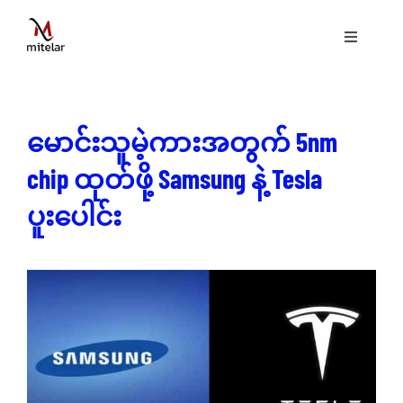
Skip
to
Toggle
content
Navigati
ပင်မစာမျက်နှာ
မောင်းသူမဲ့ကားအတွက် 5nm
နည်းပညာ
chip ထုတ်ဖို့ Samsung နဲ့ Tesla
ဝန်ဆောင်မှုများ
ပူးပေါင်း
ပရောဂျက်များ
ဗွီဒီယိုများ
ဆောင်းပါးများ