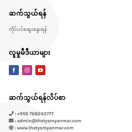
ဆက်သွယ်ရန်
တိုင်ပင်ဆွေးနွေးရန်
လူမှုမီဒီယာများ
ဆက်သွယ်ရန်လိပ်စာ
: +959 768242777
: admin@thetysmyanmar.com
:
www.thetysmyanmar.com