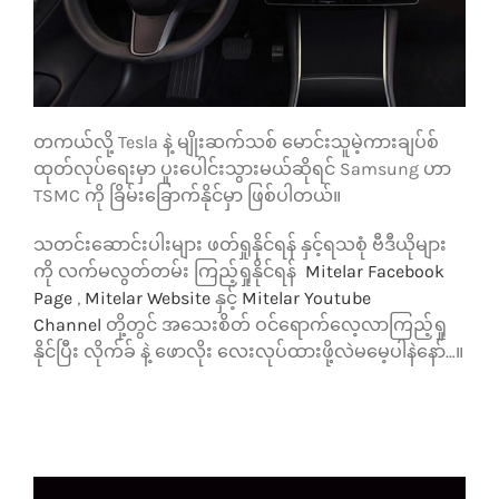
တကယ်လို့ Tesla နဲ့ မျိုးဆက်သစ် မောင်းသူမဲ့ကားချပ်စ်
ထုတ်လုပ်ရေးမှာ ပူးပေါင်းသွားမယ်ဆိုရင် Samsung ဟာ
TSMC ကို ခြိမ်းခြောက်နိုင်မှာ ဖြစ်ပါတယ်။
သတင်းဆောင်းပါးများ ဖတ်ရှုနိုင်ရန် နှင့်ရသစုံ ဗီဒီယိုများ
ကို လက်မလွတ်တမ်း ကြည့်ရှုနိုင်ရန်
Mitelar Facebook
Page
,
Mitelar Website
နှင့်
Mitelar Youtube
Channel
တို့တွင် အသေးစိတ် ဝင်ရောက်လေ့လာကြည့်ရှု
နိုင်ပြီး လိုက်ခ် နဲ့ ဖောလိုး လေးလုပ်ထားဖို့လဲမမေ့ပါနဲနော်…။