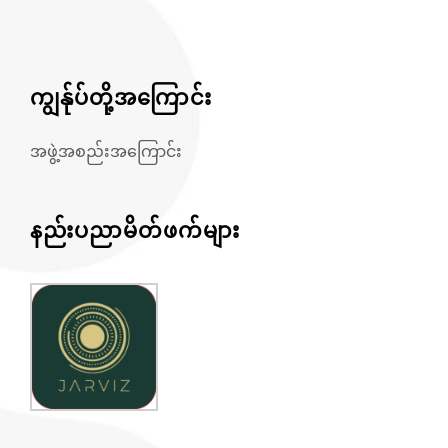
ကျွန်ုပ်တို့အကြောင်း
အဖွဲ့အစည်းအကြောင်း
နည်းပညာမိတ်ဖက်များ