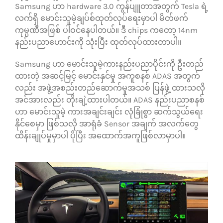
Samsung ဟာ hardware 3.0 ကွန်ပျူတာအတွက် Tesla ရဲ့
လက်ရှိ မောင်းသူမဲ့ချပ်စ်ထုတ်လုပ်ရေးမှာပါ မိတ်ဖက်
ကုမ္ပဏီအဖြစ် ပါဝင်နေပါတယ်။ ဒီ chips ကတော့ 14nm
နည်းပညာဟောင်းကို သုံးပြီး ထုတ်လုပ်ထားတာပါ။
Samsung ဟာ မောင်းသူမဲ့ကားနည်းပညာပိုင်းကို ဦးတည်
ထားတဲ့ အဆင့်မြင့် မောင်းနှင်မှု အကူစနစ် ADAS အတွက်
လည်း အဖွဲ့အစည်းတည်ဆောက်မှုအသစ် ပြန်ဖွဲ့ ထားသလို
အင်အားလည်း တိုးချဲ့ထားပါတယ်။ ADAS နည်းပညာစနစ်
ဟာ မောင်းသူမဲ့ ကားအချင်းချင်း လုံခြုံစွာ ဆက်သွယ်ရေး
နိုင်စေမှာ ဖြစ်သလို အာရုံခံ Sensor အချက် အလက်တွေ
ထိန်းချုပ်မှုမှာပါ ပိုပြီး အထောက်အကူဖြစ်လာမှာပါ။